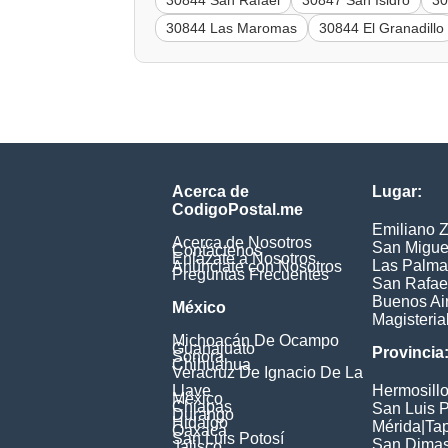
30844 San Rafael
30847 San Isidro
30
30844 Las Maromas
30844 El Granadillo
Acerca de
Lugar:
CodigoPostal.me
Emiliano 
Acerca de Nosotros
San Migue
Contáctenos
Enlázate a Nosotros
Las Palma
Anúnciate con Nosotros
Preguntas Frecuentes
San Rafae
Buenos Ai
México
Magisteria
Michoacán De Ocampo
Guanajuato
Provincia
Sonora
Chihuahua
Veracruz De Ignacio De La
Llave
Hermosill
México
Chiapas
San Luis P
Durango
Hidalgo
Mérida
|
Ta
Oaxaca
San Luis Potosí
San Dima
Jalisco