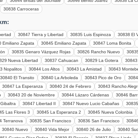
ar
30844 Brisas del Suchiate
30846 Benito Juárez
30838 La C
30838 Carroceras
 km:
bertad
30847 Tierra y Libertad
30835 Luis Espinoza
30838 El 
 Emiliano Zapata
30845 Emiliano Zapata
30847 Loma Bonita
yón
30835 Genaro Vázquez Rojas
30826 Rancho Nuevo
30835
829 Nueva Libertad
30837 Cahuacan
30829 La Gotera
30843
3 Nopalitos
30844 Los Altos
30843 La Amistad
30843 Montebe
30840 El Transito
30840 La Arboleda
30843 Pico de Oro
3084
30847 La Esperanza
30840 24 de Febrero
30843 Rancho Aleg
o
30843 20 de Noviembre
30844 Lázaro Cárdenas
30846 Bar
Gibaltra
30847 Libertad II
30847 Nuevo Lucio Cabañas
30835
45 Las Flores 3
30845 La Esperanza 2
30845 Nueva Colonbia
4 Terranova
30835 San Francisco
30836 San Francisco
30846
30840 Nuevo
30840 Vida Mejor
30840 26 de Julio
30840 Suc