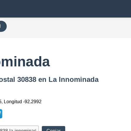
H
ominada
ostal 30838 en La Innominada
5, Longitud -92.2992
Copiar