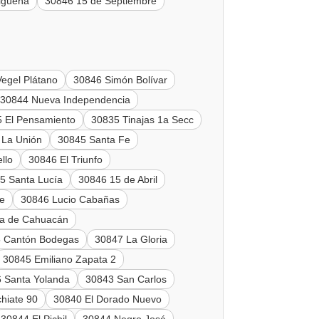
igüeña
30846 15 de Septiembre
Vegel Plátano
30846 Simón Bolívar
30844 Nueva Independencia
 El Pensamiento
30835 Tinajas 1a Secc
 La Unión
30845 Santa Fe
llo
30846 El Triunfo
5 Santa Lucía
30846 15 de Abril
re
30846 Lucio Cabañas
ra de Cahuacán
 Cantón Bodegas
30847 La Gloria
30845 Emiliano Zapata 2
 Santa Yolanda
30843 San Carlos
hiate 90
30840 El Dorado Nuevo