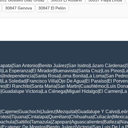
851 Gustavo Diaz Ordaz
30839 El Rosario
30837 Playa Linda
30847 Genova
30847 El Pelón
Zapata
|
San Antonio
|
Benito Juárez
|
San Isidro
|
Lázaro Cárdenas
|
l
|
La Esperanza
|
El Mirador
|
Buenavista
|
Santa Cruz
|
Los Pinos
|
La
s
|
Independencia
|
Santa Rosa
|
Loma Bonita
|
La Loma
|
San Pedro
l
|
La Soledad
|
Francisco Villa
|
Ojo De Agua
|
El Paraíso
|
El Porven
res
|
El Ranchito
|
Santa Maria
|
San Martin
|
Cuauhtémoc
|
Luis Dona
l
|
Guadalupe Victoria
|
La Ciénega
|
Miguel Hidalgo
|
El Carmen
|
La
:
o
|
Cajeme
|
Guachochi
|
Juárez
|
Mezquital
|
Guadalupe Y Calvo
|
Leó
otosí
|
Tijuana
|
Cintalapa
|
Querétaro
|
Chihuahua
|
Culiacán
|
Mexical
pachula
|
Saltillo
|
Tamazula
|
Zapopan
|
Aguascalientes
|
Balleza
|
Nav
s
|
Ecatepec De Morelos
|
Benito Juárez
|
Victoria
|
San Luis De La 