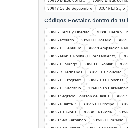
30830 Brisas del Mar
30846 Brisas del M
30847 15 de Septiembre
30846 El Sajío
Códigos Postales dentro de 10
30845 Tierra y Libertad
30846 Tierra y Li
30845 Rosario
30840 El Rosario
30840
30847 El Centauro
30844 Ampliación Ra
30835 Nueva Rosita (El Pensamiento)
30
30847 El Mango
30840 El Roblar
3084
30847 3 Hermanos
30847 La Soledad
30846 El Progreso
30847 Las Conchas
30847 El Sacrificio
30840 San Caralampi
30840 Sagrado Corazón de Jesús
30847 
30845 Fuente 2
30845 El Principo
308
30835 La Gloria
30838 La Gloria
3084
30829 San Fernando
30846 El Paraíso