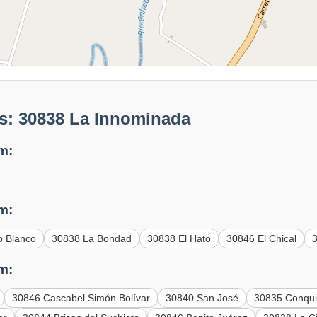
s: 30838 La Innominada
m:
m:
o Blanco
30838 La Bondad
30838 El Hato
30846 El Chical
m:
30846 Cascabel Simón Bolívar
30840 San José
30835 Conqui