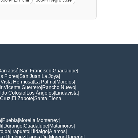
30844 El Pichil
30844 Negro José
San José
|
San Francisco
|
Guadalupe
|
s Flores
|
San Juan
|
La Joya
|
|
Vista Hermosa
|
La Palma
|
Morelos
|
ir
|
Vicente Guerrero
|
Rancho Nuevo
|
ldo Colosio
|
Los Ángeles
|
Lindavista
|
 Cruz
|
El Zapote
|
Santa Elena
n
|
Puebla
|
Morelia
|
Monterrey
|
i
|
Durango
|
Guadalupe
|
Matamoros
|
ojoa
|
Irapuato
|
Hidalgo
|
Alamos
|
Paz
|
Jiménez
|
Lagos De Moreno
|
Torreón
|