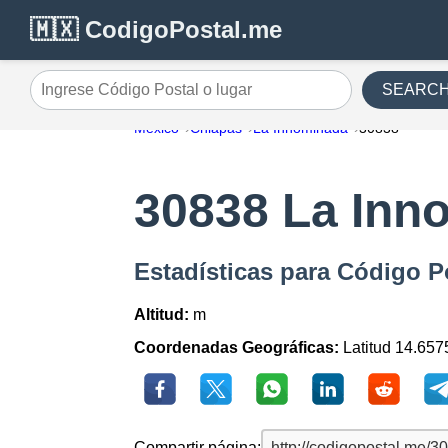
🇲🇽 CodigoPostal.me
SEARC
Ingrese Código Postal o lugar
México
Chiapas
La Innominada
30838
30838 La Inn
Estadísticas para Código P
Altitud:
m
Coordenadas Geográficas:
Latitud 14.657
Compartir página: