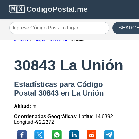
🇲🇽 CodigoPostal.me
SEARC
Ingrese Código Postal o lugar
México
Chiapas
La Unión
30843
30843 La Unión
Estadísticas para Código
Postal 30843 en La Unión
Altitud:
m
Coordenadas Geográficas:
Latitud 14.6392,
Longitud -92.2272