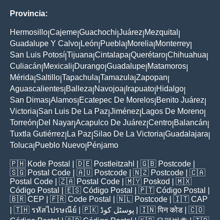
Provincia:
Hermosillo
Cajeme
Guachochi
Juárez
Mezquital
|
|
|
|
|
Guadalupe Y Calvo
León
Puebla
Morelia
Monterrey
|
|
|
|
|
San Luis Potosí
Tijuana
Cintalapa
Querétaro
Chihuahua
|
|
|
|
|
Culiacán
Mexicali
Durango
Guadalupe
Matamoros
|
|
|
|
|
Mérida
Saltillo
Tapachula
Tamazula
Zapopan
|
|
|
|
|
Aguascalientes
Balleza
Navojoa
Irapuato
Hidalgo
|
|
|
|
|
San Dimas
Alamos
Ecatepec De Morelos
Benito Juárez
|
|
|
|
Victoria
San Luis De La Paz
Jiménez
Lagos De Moreno
|
|
|
|
Torreón
Del Nayar
Acapulco De Juárez
Centro
Balancán
|
|
|
|
|
Tuxtla Gutiérrez
La Paz
Silao De La Victoria
Guadalajara
|
|
|
|
Toluca
Pueblo Nuevo
Pénjamo
|
|
🇵🇭
Kode Postal
| 🇩🇪
Postleitzahl
| 🇬🇧
Postcode
|
🇸🇬
Postal Code
| 🇦🇺
Postcode
| 🇳🇿
Postcode
| 🇨🇦
Postal Code
| 🇿🇦
Postal Code
| 🇲🇾
Poskod
| 🇲🇽
Código Postal
| 🇪🇸
Código Postal
| 🇵🇹
Código Postal
|
🇧🇷
CEP
| 🇫🇷
Code Postal
| 🇳🇱
Postcode
| 🇮🇹
CAP
| 🇹🇭
รหัสไปรษณีย์
| 🇵🇰
پوسٹل کوڈ
| 🇮🇳
पिन कोड
| 🇨🇴