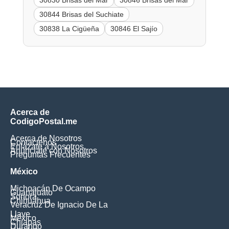
30830 Brisas del Mar
30846 Brisas del Mar
30844 Brisas del Suchiate
30838 La Cigüeña
30846 El Sajío
Acerca de
CodigoPostal.me
Acerca de Nosotros
Contáctenos
Enlázate a Nosotros
Anúnciate con Nosotros
Preguntas Frecuentes
México
Michoacán De Ocampo
Guanajuato
Sonora
Chihuahua
Veracruz De Ignacio De La
Llave
México
Chiapas
Durango