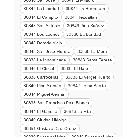
30840 San José
30847 El Milagro
30844 La Libertad
30844 La Herradura
30844 El Campito
30844 Tezoatlán
30843 San Antonio
30849 Pino Suárez
30844 Los Leones
30838 La Bondad
30843 Dorado Viejo
30843 San José Morelia
30838 La Mora
30838 La Innominada
30843 Santa Teresa
30846 El Chical
30838 El Hato
30838 Carroceras
30838 El Vergel Huerto
30840 Plan Alemán
30847 Loma Bonita
30844 Miguel Alemán
30838 San Francisco Palo Blanco
30844 El Gancho
30843 La Pita
30840 Ciudad Hidalgo
30851 Gustavo Diaz Ordaz