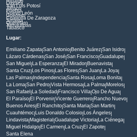
Hidalgo
Oaxaca
San Luis Potosí
Jalisco
Puebla
Nuevo León
Guerrero
Coahuila De Zaragoza
Sinaloa
Querétaro
Tamaulipas
Tabasco
Lugar:
Emiliano Zapata
San Antonio
Benito Juárez
San Isidro
|
|
|
|
Lázaro Cárdenas
San José
San Francisco
Guadalupe
|
|
|
|
San Miguel
La Esperanza
El Mirador
Buenavista
|
|
|
|
Santa Cruz
Los Pinos
Las Flores
San Juan
La Joya
|
|
|
|
|
Las Palmas
Independencia
Santa Rosa
Loma Bonita
|
|
|
|
La Loma
San Pedro
Vista Hermosa
La Palma
Morelos
|
|
|
|
|
San Rafael
La Soledad
Francisco Villa
Ojo De Agua
|
|
|
|
El Paraíso
El Porvenir
Vicente Guerrero
Rancho Nuevo
|
|
|
|
Buenos Aires
El Ranchito
Santa Maria
San Martin
|
|
|
|
Cuauhtémoc
Luis Donaldo Colosio
Los Ángeles
|
|
|
Lindavista
Magisterial
Guadalupe Victoria
La Ciénega
|
|
|
|
Miguel Hidalgo
El Carmen
La Cruz
El Zapote
|
|
|
|
Santa Elena