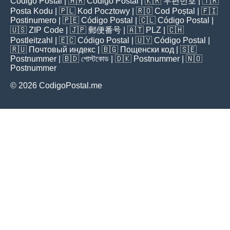
Código Postal
| 🇦🇷
Código Postal
| 🇰🇷
우편번호
| 🇹🇷
Posta Kodu
| 🇵🇱
Kod Pocztowy
| 🇷🇴
Cod Poștal
| 🇫🇮
Postinumero
| 🇵🇪
Código Postal
| 🇨🇱
Código Postal
|
🇺🇸
ZIP Code
| 🇯🇵
郵便番号
| 🇦🇹
PLZ
| 🇨🇭
Postleitzahl
| 🇪🇨
Código Postal
| 🇺🇾
Código Postal
|
🇷🇺
Почтовый индекс
| 🇧🇬
Пощенски код
| 🇸🇪
Postnummer
| 🇧🇩
পোস্টকোড
| 🇩🇰
Postnummer
| 🇳🇴
Postnummer
© 2026 CodigoPostal.me