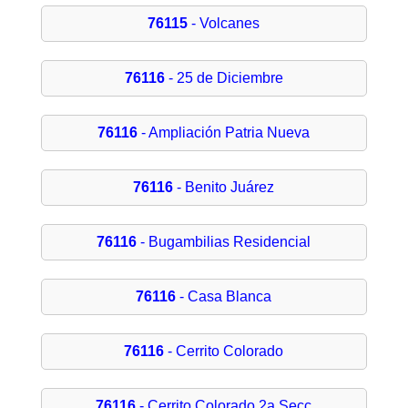
76115
- Volcanes
76116
- 25 de Diciembre
76116
- Ampliación Patria Nueva
76116
- Benito Juárez
76116
- Bugambilias Residencial
76116
- Casa Blanca
76116
- Cerrito Colorado
76116
- Cerrito Colorado 2a Secc