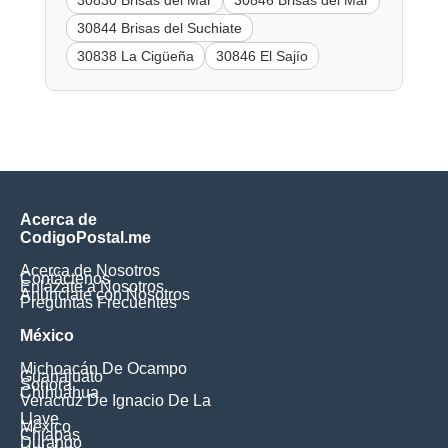
30830 Brisas del Mar
30846 Brisas del Mar
30844 Brisas del Suchiate
30838 La Cigüeña
30846 El Sajío
Acerca de
CodigoPostal.me
Acerca de Nosotros
Contáctenos
Enlázate a Nosotros
Anúnciate con Nosotros
Preguntas Frecuentes
México
Michoacán De Ocampo
Guanajuato
Sonora
Chihuahua
Veracruz De Ignacio De La
Llave
México
Chiapas
Durango