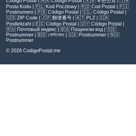
Código Postal
| 🇦🇷
Código Postal
| 🇰🇷
우편번호
| 🇹🇷
Posta Kodu
| 🇵🇱
Kod Pocztowy
| 🇷🇴
Cod Poștal
| 🇫🇮
Postinumero
| 🇵🇪
Código Postal
| 🇨🇱
Código Postal
|
🇺🇸
ZIP Code
| 🇯🇵
郵便番号
| 🇦🇹
PLZ
| 🇨🇭
Postleitzahl
| 🇪🇨
Código Postal
| 🇺🇾
Código Postal
|
🇷🇺
Почтовый индекс
| 🇧🇬
Пощенски код
| 🇸🇪
Postnummer
| 🇧🇩
পোস্টকোড
| 🇩🇰
Postnummer
| 🇳🇴
Postnummer
© 2026 CodigoPostal.me