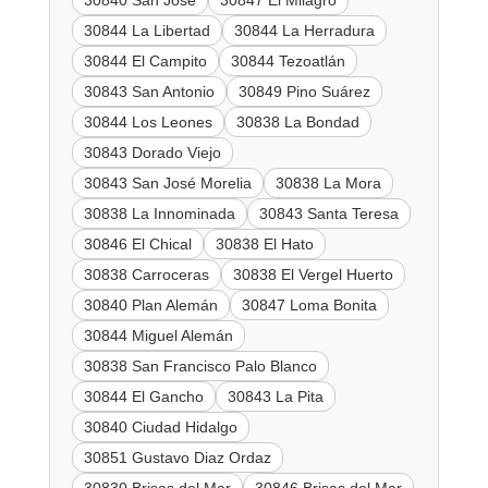
30840 San José
30847 El Milagro
30844 La Libertad
30844 La Herradura
30844 El Campito
30844 Tezoatlán
30843 San Antonio
30849 Pino Suárez
30844 Los Leones
30838 La Bondad
30843 Dorado Viejo
30843 San José Morelia
30838 La Mora
30838 La Innominada
30843 Santa Teresa
30846 El Chical
30838 El Hato
30838 Carroceras
30838 El Vergel Huerto
30840 Plan Alemán
30847 Loma Bonita
30844 Miguel Alemán
30838 San Francisco Palo Blanco
30844 El Gancho
30843 La Pita
30840 Ciudad Hidalgo
30851 Gustavo Diaz Ordaz