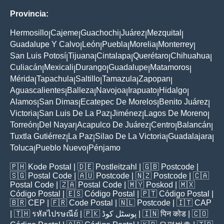
Provincia:
Hermosillo
Cajeme
Guachochi
Juárez
Mezquital
|
|
|
|
|
Guadalupe Y Calvo
León
Puebla
Morelia
Monterrey
|
|
|
|
|
San Luis Potosí
Tijuana
Cintalapa
Querétaro
Chihuahua
|
|
|
|
|
Culiacán
Mexicali
Durango
Guadalupe
Matamoros
|
|
|
|
|
Mérida
Tapachula
Saltillo
Tamazula
Zapopan
|
|
|
|
|
Aguascalientes
Balleza
Navojoa
Irapuato
Hidalgo
|
|
|
|
|
Alamos
San Dimas
Ecatepec De Morelos
Benito Juárez
|
|
|
|
Victoria
San Luis De La Paz
Jiménez
Lagos De Moreno
|
|
|
|
Torreón
Del Nayar
Acapulco De Juárez
Centro
Balancán
|
|
|
|
|
Tuxtla Gutiérrez
La Paz
Silao De La Victoria
Guadalajara
|
|
|
|
Toluca
Pueblo Nuevo
Pénjamo
|
|
🇵🇭
Kode Postal
| 🇩🇪
Postleitzahl
| 🇬🇧
Postcode
|
🇸🇬
Postal Code
| 🇦🇺
Postcode
| 🇳🇿
Postcode
| 🇨🇦
Postal Code
| 🇿🇦
Postal Code
| 🇲🇾
Poskod
| 🇲🇽
Código Postal
| 🇪🇸
Código Postal
| 🇵🇹
Código Postal
|
🇧🇷
CEP
| 🇫🇷
Code Postal
| 🇳🇱
Postcode
| 🇮🇹
CAP
| 🇹🇭
รหัสไปรษณีย์
| 🇵🇰
پوسٹل کوڈ
| 🇮🇳
पिन कोड
| 🇨🇴