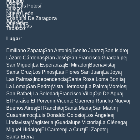
Hidalgo
Oaxaca
San Luis Potosí
Jalisco
Puebla
Nuevo León
Guerrero
Coahuila De Zaragoza
Sinaloa
Querétaro
Tamaulipas
Tabasco
Lugar:
Emiliano Zapata
San Antonio
Benito Juárez
San Isidro
|
|
|
|
Lázaro Cárdenas
San José
San Francisco
Guadalupe
|
|
|
|
San Miguel
La Esperanza
El Mirador
Buenavista
|
|
|
|
Santa Cruz
Los Pinos
Las Flores
San Juan
La Joya
|
|
|
|
|
Las Palmas
Independencia
Santa Rosa
Loma Bonita
|
|
|
|
La Loma
San Pedro
Vista Hermosa
La Palma
Morelos
|
|
|
|
|
San Rafael
La Soledad
Francisco Villa
Ojo De Agua
|
|
|
|
El Paraíso
El Porvenir
Vicente Guerrero
Rancho Nuevo
|
|
|
|
Buenos Aires
El Ranchito
Santa Maria
San Martin
|
|
|
|
Cuauhtémoc
Luis Donaldo Colosio
Los Ángeles
|
|
|
Lindavista
Magisterial
Guadalupe Victoria
La Ciénega
|
|
|
|
Miguel Hidalgo
El Carmen
La Cruz
El Zapote
|
|
|
|
Santa Elena