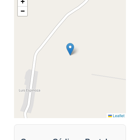
+
−
Leaflet