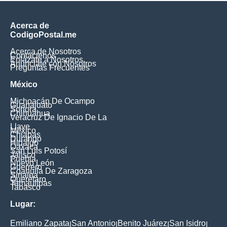
Acerca de
CodigoPostal.me
Acerca de Nosotros
Contáctenos
Enlázate a Nosotros
Anúnciate con Nosotros
Preguntas Frecuentes
México
Michoacán De Ocampo
Guanajuato
Sonora
Chihuahua
Veracruz De Ignacio De La
Llave
México
Chiapas
Durango
Hidalgo
Oaxaca
San Luis Potosí
Jalisco
Puebla
Nuevo León
Guerrero
Coahuila De Zaragoza
Sinaloa
Querétaro
Tamaulipas
Tabasco
Lugar:
Emiliano Zapata
San Antonio
Benito Juárez
San Isidro
|
|
|
|