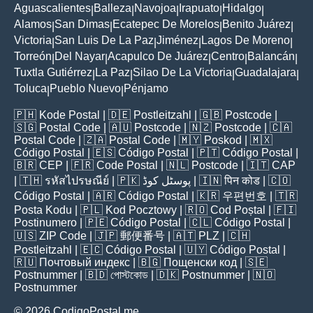
Aguascalientes
Balleza
Navojoa
Irapuato
Hidalgo
|
|
|
|
|
Alamos
San Dimas
Ecatepec De Morelos
Benito Juárez
|
|
|
|
Victoria
San Luis De La Paz
Jiménez
Lagos De Moreno
|
|
|
|
Torreón
Del Nayar
Acapulco De Juárez
Centro
Balancán
|
|
|
|
|
Tuxtla Gutiérrez
La Paz
Silao De La Victoria
Guadalajara
|
|
|
|
Toluca
Pueblo Nuevo
Pénjamo
|
|
🇵🇭
Kode Postal
| 🇩🇪
Postleitzahl
| 🇬🇧
Postcode
|
🇸🇬
Postal Code
| 🇦🇺
Postcode
| 🇳🇿
Postcode
| 🇨🇦
Postal Code
| 🇿🇦
Postal Code
| 🇲🇾
Poskod
| 🇲🇽
Código Postal
| 🇪🇸
Código Postal
| 🇵🇹
Código Postal
|
🇧🇷
CEP
| 🇫🇷
Code Postal
| 🇳🇱
Postcode
| 🇮🇹
CAP
| 🇹🇭
รหัสไปรษณีย์
| 🇵🇰
پوسٹل کوڈ
| 🇮🇳
पिन कोड
| 🇨🇴
Código Postal
| 🇦🇷
Código Postal
| 🇰🇷
우편번호
| 🇹🇷
Posta Kodu
| 🇵🇱
Kod Pocztowy
| 🇷🇴
Cod Poștal
| 🇫🇮
Postinumero
| 🇵🇪
Código Postal
| 🇨🇱
Código Postal
|
🇺🇸
ZIP Code
| 🇯🇵
郵便番号
| 🇦🇹
PLZ
| 🇨🇭
Postleitzahl
| 🇪🇨
Código Postal
| 🇺🇾
Código Postal
|
🇷🇺
Почтовый индекс
| 🇧🇬
Пощенски код
| 🇸🇪
Postnummer
| 🇧🇩
পোস্টকোড
| 🇩🇰
Postnummer
| 🇳🇴
Postnummer
© 2026 CodigoPostal.me