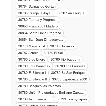
30784 Salinas de Gortari
30786 Granja la Joya
30820 San Enrique
30780 Fuerza y Progreso
30853 Francisco I Madero
30854 Santa Lucia Progreso
30854 San Juan Zintaguayate
30770 Magisterial
30786 Universo
30787 Azteca
30780 El Sol
30780 6 de Enero
30780 Hierbabuena
30780 Fovi Banamex
30780 Los Laureles
30780 El Silencio I
30780 5a San Enrique
30780 El Silencio II
30780 Esperanza 2000
30780 Bosques las Palomas
30780 Unión Proletariados Emiliano Zapata
30793 Texcuyuapan II
30793 Texcuyuapan
30778 Quinta San Antonio