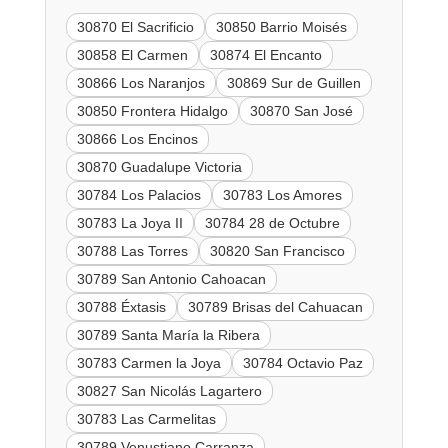
30870 El Sacrificio
30850 Barrio Moisés
30858 El Carmen
30874 El Encanto
30866 Los Naranjos
30869 Sur de Guillen
30850 Frontera Hidalgo
30870 San José
30866 Los Encinos
30870 Guadalupe Victoria
30784 Los Palacios
30783 Los Amores
30783 La Joya II
30784 28 de Octubre
30788 Las Torres
30820 San Francisco
30789 San Antonio Cahoacan
30788 Éxtasis
30789 Brisas del Cahuacan
30789 Santa María la Ribera
30783 Carmen la Joya
30784 Octavio Paz
30827 San Nicolás Lagartero
30783 Las Carmelitas
30789 Venustiano Carranza