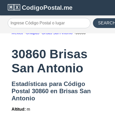
🇲🇽 CodigoPostal.me
SEARC
Ingrese Código Postal o lugar
México
Chiapas
Brisas San Antonio
30860
30860 Brisas
San Antonio
Estadísticas para Código
Postal 30860 en Brisas San
Antonio
Altitud:
m