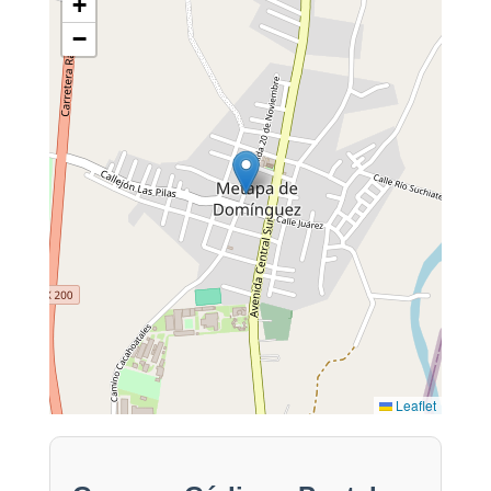
+
−
Leaflet