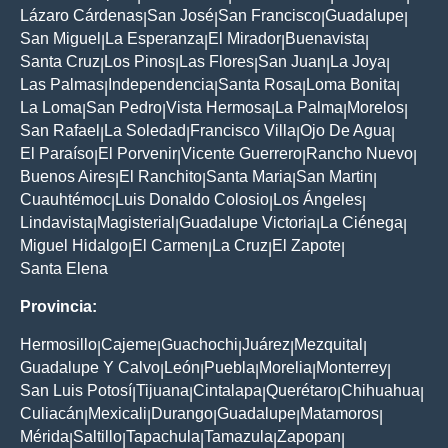
Lázaro Cárdenas
San José
San Francisco
Guadalupe
|
|
|
|
San Miguel
La Esperanza
El Mirador
Buenavista
|
|
|
|
Santa Cruz
Los Pinos
Las Flores
San Juan
La Joya
|
|
|
|
|
Las Palmas
Independencia
Santa Rosa
Loma Bonita
|
|
|
|
La Loma
San Pedro
Vista Hermosa
La Palma
Morelos
|
|
|
|
|
San Rafael
La Soledad
Francisco Villa
Ojo De Agua
|
|
|
|
El Paraíso
El Porvenir
Vicente Guerrero
Rancho Nuevo
|
|
|
|
Buenos Aires
El Ranchito
Santa Maria
San Martin
|
|
|
|
Cuauhtémoc
Luis Donaldo Colosio
Los Ángeles
|
|
|
Lindavista
Magisterial
Guadalupe Victoria
La Ciénega
|
|
|
|
Miguel Hidalgo
El Carmen
La Cruz
El Zapote
|
|
|
|
Santa Elena
Provincia:
Hermosillo
Cajeme
Guachochi
Juárez
Mezquital
|
|
|
|
|
Guadalupe Y Calvo
León
Puebla
Morelia
Monterrey
|
|
|
|
|
San Luis Potosí
Tijuana
Cintalapa
Querétaro
Chihuahua
|
|
|
|
|
Culiacán
Mexicali
Durango
Guadalupe
Matamoros
|
|
|
|
|
Mérida
Saltillo
Tapachula
Tamazula
Zapopan
|
|
|
|
|