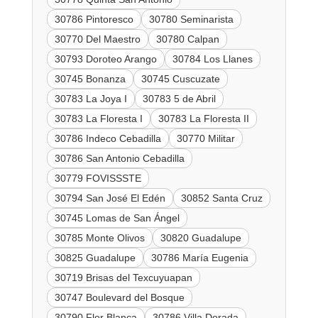
30786 Pintoresco
30780 Seminarista
30770 Del Maestro
30780 Calpan
30793 Doroteo Arango
30784 Los Llanes
30745 Bonanza
30745 Cuscuzate
30783 La Joya I
30783 5 de Abril
30783 La Floresta I
30783 La Floresta II
30786 Indeco Cebadilla
30770 Militar
30786 San Antonio Cebadilla
30779 FOVISSSTE
30794 San José El Edén
30852 Santa Cruz
30745 Lomas de San Ángel
30785 Monte Olivos
30820 Guadalupe
30825 Guadalupe
30786 María Eugenia
30719 Brisas del Texcuyuapan
30747 Boulevard del Bosque
30790 Flor Blanca
30786 Villa Dorada