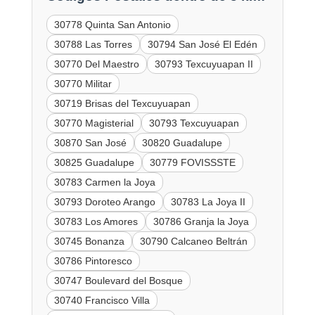
30778 Quinta San Antonio
30788 Las Torres
30794 San José El Edén
30770 Del Maestro
30793 Texcuyuapan II
30770 Militar
30719 Brisas del Texcuyuapan
30770 Magisterial
30793 Texcuyuapan
30870 San José
30820 Guadalupe
30825 Guadalupe
30779 FOVISSSTE
30783 Carmen la Joya
30793 Doroteo Arango
30783 La Joya II
30783 Los Amores
30786 Granja la Joya
30745 Bonanza
30790 Calcaneo Beltrán
30786 Pintoresco
30747 Boulevard del Bosque
30740 Francisco Villa