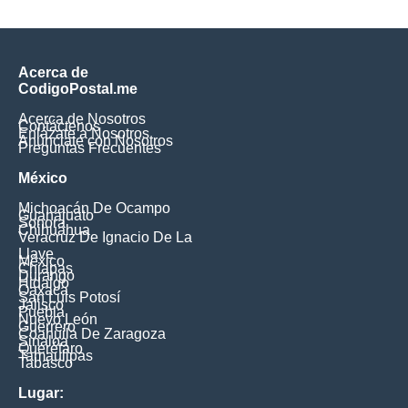
Acerca de
CodigoPostal.me
Acerca de Nosotros
Contáctenos
Enlázate a Nosotros
Anúnciate con Nosotros
Preguntas Frecuentes
México
Michoacán De Ocampo
Guanajuato
Sonora
Chihuahua
Veracruz De Ignacio De La
Llave
México
Chiapas
Durango
Hidalgo
Oaxaca
San Luis Potosí
Jalisco
Puebla
Nuevo León
Guerrero
Coahuila De Zaragoza
Sinaloa
Querétaro
Tamaulipas
Tabasco
Lugar: