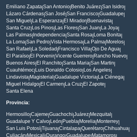
Emiliano Zapata
San Antonio
Benito Juárez
San Isidro
|
|
|
|
Lázaro Cárdenas
San José
San Francisco
Guadalupe
|
|
|
|
San Miguel
La Esperanza
El Mirador
Buenavista
|
|
|
|
Santa Cruz
Los Pinos
Las Flores
San Juan
La Joya
|
|
|
|
|
Las Palmas
Independencia
Santa Rosa
Loma Bonita
|
|
|
|
La Loma
San Pedro
Vista Hermosa
La Palma
Morelos
|
|
|
|
|
San Rafael
La Soledad
Francisco Villa
Ojo De Agua
|
|
|
|
El Paraíso
El Porvenir
Vicente Guerrero
Rancho Nuevo
|
|
|
|
Buenos Aires
El Ranchito
Santa Maria
San Martin
|
|
|
|
Cuauhtémoc
Luis Donaldo Colosio
Los Ángeles
|
|
|
Lindavista
Magisterial
Guadalupe Victoria
La Ciénega
|
|
|
|
Miguel Hidalgo
El Carmen
La Cruz
El Zapote
|
|
|
|
Santa Elena
Provincia:
Hermosillo
Cajeme
Guachochi
Juárez
Mezquital
|
|
|
|
|
Guadalupe Y Calvo
León
Puebla
Morelia
Monterrey
|
|
|
|
|
San Luis Potosí
Tijuana
Cintalapa
Querétaro
Chihuahua
|
|
|
|
|
Culiacán
Mexicali
Durango
Guadalupe
Matamoros
|
|
|
|
|