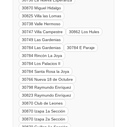
30738 La Nueva Esperanza
30870 Miguel Hidalgo
30825 Villa las Lomas
30738 Valle Hermoso
30747 Villa Campestre
30862 Los Hules
30749 Las Gardenias
30784 Las Gardenias
30784 E Paraje
30784 Rincón La Joya
30784 Los Palacios II
30784 Santa Rosa la Joya
30766 Nueva 18 de Octubre
30798 Raymundo Enríquez
30823 Raymundo Enríquez
30870 Club de Leones
30870 Izapa 1a Sección
30870 Izapa 2a Sección