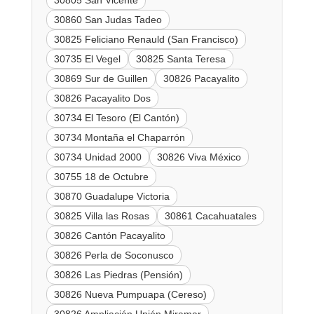
30805 San Vicente
30860 San Judas Tadeo
30825 Feliciano Renauld (San Francisco)
30735 El Vegel
30825 Santa Teresa
30869 Sur de Guillen
30826 Pacayalito
30826 Pacayalito Dos
30734 El Tesoro (El Cantón)
30734 Montaña el Chaparrón
30734 Unidad 2000
30826 Viva México
30755 18 de Octubre
30870 Guadalupe Victoria
30825 Villa las Rosas
30861 Cacahuatales
30826 Cantón Pacayalito
30826 Perla de Soconusco
30826 Las Piedras (Pensión)
30826 Nueva Pumpuapa (Cereso)