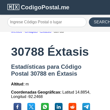
🇲🇽 CodigoPostal.me
SEARC
Ingrese Código Postal o lugar
México
Chiapas
Éxtasis
30788
30788 Éxtasis
Estadísticas para Código
Postal 30788 en Éxtasis
Altitud:
m
Coordenadas Geográficas:
Latitud 14.8854,
Longitud -92.2468