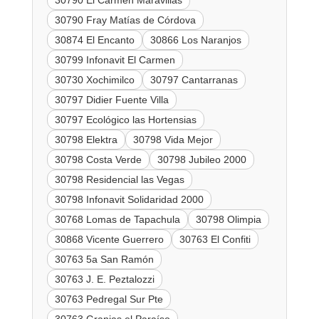
30790 El Carmen Maravillas
30790 Fray Matías de Córdova
30874 El Encanto
30866 Los Naranjos
30799 Infonavit El Carmen
30730 Xochimilco
30797 Cantarranas
30797 Didier Fuente Villa
30797 Ecológico las Hortensias
30798 Elektra
30798 Vida Mejor
30798 Costa Verde
30798 Jubileo 2000
30798 Residencial las Vegas
30798 Infonavit Solidaridad 2000
30768 Lomas de Tapachula
30798 Olimpia
30868 Vicente Guerrero
30763 El Confiti
30763 5a San Ramón
30763 J. E. Peztalozzi
30763 Pedregal Sur Pte