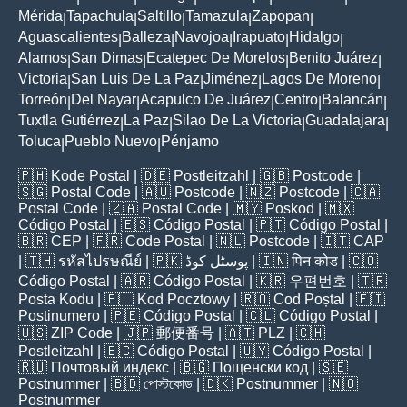
Mérida
Tapachula
Saltillo
Tamazula
Zapopan
|
|
|
|
|
Aguascalientes
Balleza
Navojoa
Irapuato
Hidalgo
|
|
|
|
|
Alamos
San Dimas
Ecatepec De Morelos
Benito Juárez
|
|
|
|
Victoria
San Luis De La Paz
Jiménez
Lagos De Moreno
|
|
|
|
Torreón
Del Nayar
Acapulco De Juárez
Centro
Balancán
|
|
|
|
|
Tuxtla Gutiérrez
La Paz
Silao De La Victoria
Guadalajara
|
|
|
|
Toluca
Pueblo Nuevo
Pénjamo
|
|
🇵🇭
Kode Postal
| 🇩🇪
Postleitzahl
| 🇬🇧
Postcode
|
🇸🇬
Postal Code
| 🇦🇺
Postcode
| 🇳🇿
Postcode
| 🇨🇦
Postal Code
| 🇿🇦
Postal Code
| 🇲🇾
Poskod
| 🇲🇽
Código Postal
| 🇪🇸
Código Postal
| 🇵🇹
Código Postal
|
🇧🇷
CEP
| 🇫🇷
Code Postal
| 🇳🇱
Postcode
| 🇮🇹
CAP
| 🇹🇭
รหัสไปรษณีย์
| 🇵🇰
پوسٹل کوڈ
| 🇮🇳
पिन कोड
| 🇨🇴
Código Postal
| 🇦🇷
Código Postal
| 🇰🇷
우편번호
| 🇹🇷
Posta Kodu
| 🇵🇱
Kod Pocztowy
| 🇷🇴
Cod Poștal
| 🇫🇮
Postinumero
| 🇵🇪
Código Postal
| 🇨🇱
Código Postal
|
🇺🇸
ZIP Code
| 🇯🇵
郵便番号
| 🇦🇹
PLZ
| 🇨🇭
Postleitzahl
| 🇪🇨
Código Postal
| 🇺🇾
Código Postal
|
🇷🇺
Почтовый индекс
| 🇧🇬
Пощенски код
| 🇸🇪
Postnummer
| 🇧🇩
পোস্টকোড
| 🇩🇰
Postnummer
| 🇳🇴
Postnummer