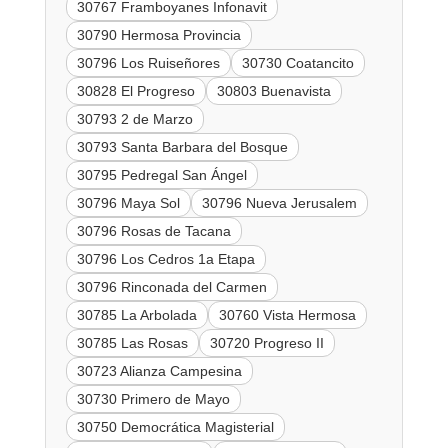
30767 Framboyanes Infonavit
30790 Hermosa Provincia
30796 Los Ruiseñores
30730 Coatancito
30828 El Progreso
30803 Buenavista
30793 2 de Marzo
30793 Santa Barbara del Bosque
30795 Pedregal San Ángel
30796 Maya Sol
30796 Nueva Jerusalem
30796 Rosas de Tacana
30796 Los Cedros 1a Etapa
30796 Rinconada del Carmen
30785 La Arbolada
30760 Vista Hermosa
30785 Las Rosas
30720 Progreso II
30723 Alianza Campesina
30730 Primero de Mayo
30750 Democrática Magisterial