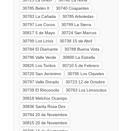
30723 La Unión
30740 La Noria
30785 Belén II
30740 Coapantes
30783 La Cañada
30785 Arboledas
30797 Los Cocos
30799 La Sierra
30817 5 de Mayo
30724 San Marcos
30799 Los Lirios
30738 15 de Abril
30784 El Diamante
30788 Buena Vista
30796 Valle Verde
30800 La Estrella
30825 Los Toritos
30710 5 de Febrero
30720 San Jerónimo
30795 Los Claveles
30797 Valle Dorado
30723 12 de Octubre
30739 El Rinconcito
30763 Los Limoncitos
30818 Melchor Ocampo
30836 Santa Rosa Dos
30794 20 de Noviembre
30815 20 de Noviembre