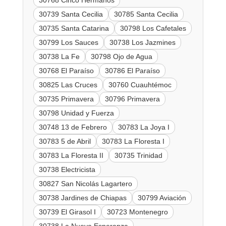
30768 Cinco Hermanos
30739 Santa Cecilia
30785 Santa Cecilia
30735 Santa Catarina
30798 Los Cafetales
30799 Los Sauces
30738 Los Jazmines
30738 La Fe
30798 Ojo de Agua
30768 El Paraíso
30786 El Paraíso
30825 Las Cruces
30760 Cuauhtémoc
30735 Primavera
30796 Primavera
30798 Unidad y Fuerza
30748 13 de Febrero
30783 La Joya I
30783 5 de Abril
30783 La Floresta I
30783 La Floresta II
30735 Trinidad
30738 Electricista
30827 San Nicolás Lagartero
30738 Jardines de Chiapas
30799 Aviación
30739 El Girasol I
30723 Montenegro