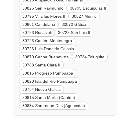
30826 Ampliación Unión Miramar
30826 San Raymundo
30795 Esquipulas II
30795 Villa las Flores II
30827 Murillo
30861 Candelaria
30870 Gática
30723 Rosalveli
30723 San Luis II
30723 Cantón Montenegro
30723 Luis Donaldo Colosio
30870 Cahoa Buenavista
30734 Toluquita
30788 Santa Clara II
30815 Progreso Pumpuapa
30820 Isla del Río Pumpuapa
30734 Nueva Galicia
30815 Santa María (Cantón)
30834 San roque Dos (Aguacatal)