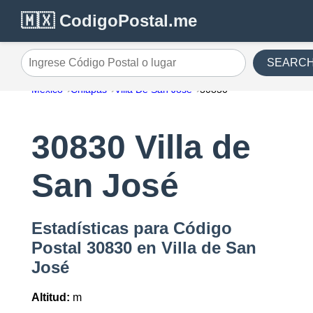
🇲🇽 CodigoPostal.me
SEARC
Ingrese Código Postal o lugar
México
Chiapas
Villa De San José
30830
30830 Villa de
San José
Estadísticas para Código
Postal 30830 en Villa de San
José
Altitud:
m