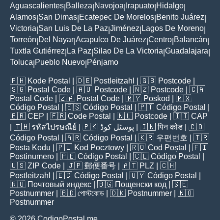
Aguascalientes
Balleza
Navojoa
Irapuato
Hidalgo
|
|
|
|
|
Alamos
San Dimas
Ecatepec De Morelos
Benito Juárez
|
|
|
|
Victoria
San Luis De La Paz
Jiménez
Lagos De Moreno
|
|
|
|
Torreón
Del Nayar
Acapulco De Juárez
Centro
Balancán
|
|
|
|
|
Tuxtla Gutiérrez
La Paz
Silao De La Victoria
Guadalajara
|
|
|
|
Toluca
Pueblo Nuevo
Pénjamo
|
|
🇵🇭
Kode Postal
| 🇩🇪
Postleitzahl
| 🇬🇧
Postcode
|
🇸🇬
Postal Code
| 🇦🇺
Postcode
| 🇳🇿
Postcode
| 🇨🇦
Postal Code
| 🇿🇦
Postal Code
| 🇲🇾
Poskod
| 🇲🇽
Código Postal
| 🇪🇸
Código Postal
| 🇵🇹
Código Postal
|
🇧🇷
CEP
| 🇫🇷
Code Postal
| 🇳🇱
Postcode
| 🇮🇹
CAP
| 🇹🇭
รหัสไปรษณีย์
| 🇵🇰
پوسٹل کوڈ
| 🇮🇳
पिन कोड
| 🇨🇴
Código Postal
| 🇦🇷
Código Postal
| 🇰🇷
우편번호
| 🇹🇷
Posta Kodu
| 🇵🇱
Kod Pocztowy
| 🇷🇴
Cod Poștal
| 🇫🇮
Postinumero
| 🇵🇪
Código Postal
| 🇨🇱
Código Postal
|
🇺🇸
ZIP Code
| 🇯🇵
郵便番号
| 🇦🇹
PLZ
| 🇨🇭
Postleitzahl
| 🇪🇨
Código Postal
| 🇺🇾
Código Postal
|
🇷🇺
Почтовый индекс
| 🇧🇬
Пощенски код
| 🇸🇪
Postnummer
| 🇧🇩
পোস্টকোড
| 🇩🇰
Postnummer
| 🇳🇴
Postnummer
© 2026 CodigoPostal.me