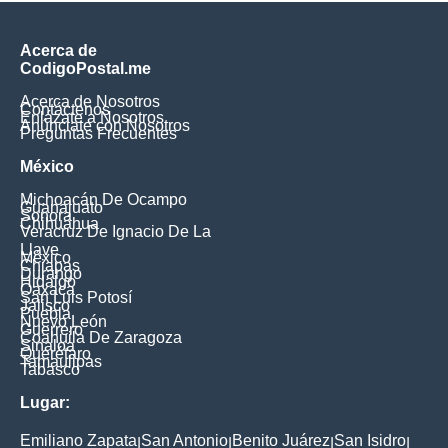
Acerca de
CodigoPostal.me
Acerca de Nosotros
Contáctenos
Enlázate a Nosotros
Anúnciate con Nosotros
Preguntas Frecuentes
México
Michoacán De Ocampo
Guanajuato
Sonora
Chihuahua
Veracruz De Ignacio De La
Llave
México
Chiapas
Durango
Hidalgo
Oaxaca
San Luis Potosí
Jalisco
Puebla
Nuevo León
Guerrero
Coahuila De Zaragoza
Sinaloa
Querétaro
Tamaulipas
Tabasco
Lugar:
Emiliano Zapata
San Antonio
Benito Juárez
San Isidro
|
|
|
|