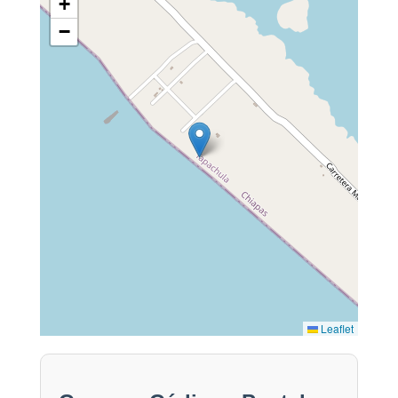
+
−
Leaflet