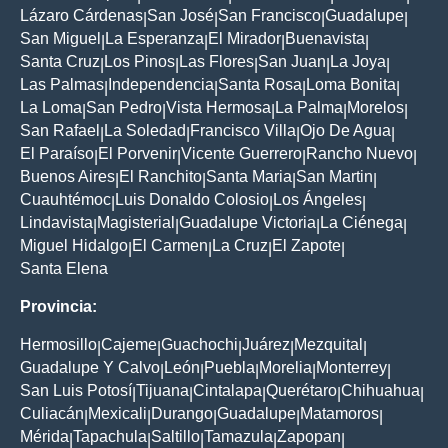
Lázaro Cárdenas
San José
San Francisco
Guadalupe
|
|
|
|
San Miguel
La Esperanza
El Mirador
Buenavista
|
|
|
|
Santa Cruz
Los Pinos
Las Flores
San Juan
La Joya
|
|
|
|
|
Las Palmas
Independencia
Santa Rosa
Loma Bonita
|
|
|
|
La Loma
San Pedro
Vista Hermosa
La Palma
Morelos
|
|
|
|
|
San Rafael
La Soledad
Francisco Villa
Ojo De Agua
|
|
|
|
El Paraíso
El Porvenir
Vicente Guerrero
Rancho Nuevo
|
|
|
|
Buenos Aires
El Ranchito
Santa Maria
San Martin
|
|
|
|
Cuauhtémoc
Luis Donaldo Colosio
Los Ángeles
|
|
|
Lindavista
Magisterial
Guadalupe Victoria
La Ciénega
|
|
|
|
Miguel Hidalgo
El Carmen
La Cruz
El Zapote
|
|
|
|
Santa Elena
Provincia:
Hermosillo
Cajeme
Guachochi
Juárez
Mezquital
|
|
|
|
|
Guadalupe Y Calvo
León
Puebla
Morelia
Monterrey
|
|
|
|
|
San Luis Potosí
Tijuana
Cintalapa
Querétaro
Chihuahua
|
|
|
|
|
Culiacán
Mexicali
Durango
Guadalupe
Matamoros
|
|
|
|
|
Mérida
Tapachula
Saltillo
Tamazula
Zapopan
|
|
|
|
|