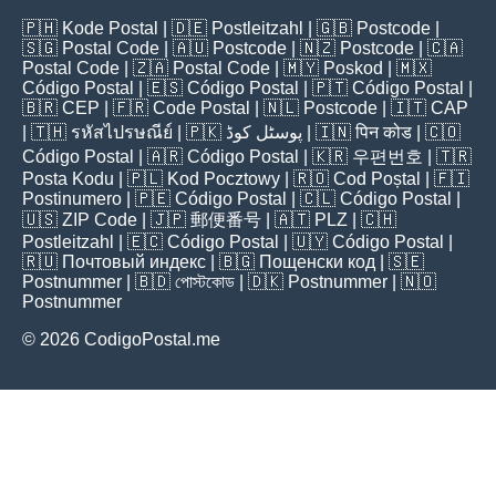
🇵🇭
Kode Postal
| 🇩🇪
Postleitzahl
| 🇬🇧
Postcode
|
🇸🇬
Postal Code
| 🇦🇺
Postcode
| 🇳🇿
Postcode
| 🇨🇦
Postal Code
| 🇿🇦
Postal Code
| 🇲🇾
Poskod
| 🇲🇽
Código Postal
| 🇪🇸
Código Postal
| 🇵🇹
Código Postal
|
🇧🇷
CEP
| 🇫🇷
Code Postal
| 🇳🇱
Postcode
| 🇮🇹
CAP
| 🇹🇭
รหัสไปรษณีย์
| 🇵🇰
پوسٹل کوڈ
| 🇮🇳
पिन कोड
| 🇨🇴
Código Postal
| 🇦🇷
Código Postal
| 🇰🇷
우편번호
| 🇹🇷
Posta Kodu
| 🇵🇱
Kod Pocztowy
| 🇷🇴
Cod Poștal
| 🇫🇮
Postinumero
| 🇵🇪
Código Postal
| 🇨🇱
Código Postal
|
🇺🇸
ZIP Code
| 🇯🇵
郵便番号
| 🇦🇹
PLZ
| 🇨🇭
Postleitzahl
| 🇪🇨
Código Postal
| 🇺🇾
Código Postal
|
🇷🇺
Почтовый индекс
| 🇧🇬
Пощенски код
| 🇸🇪
Postnummer
| 🇧🇩
পোস্টকোড
| 🇩🇰
Postnummer
| 🇳🇴
Postnummer
© 2026 CodigoPostal.me