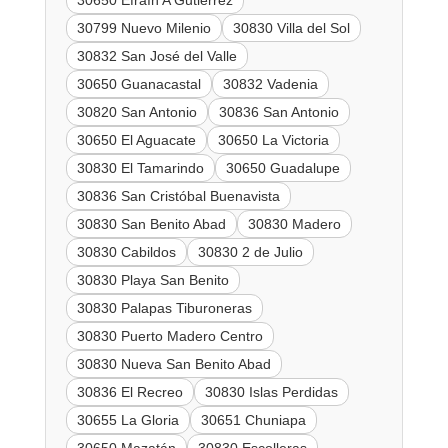
30799 Nuevo Milenio
30830 Villa del Sol
30832 San José del Valle
30650 Guanacastal
30832 Vadenia
30820 San Antonio
30836 San Antonio
30650 El Aguacate
30650 La Victoria
30830 El Tamarindo
30650 Guadalupe
30836 San Cristóbal Buenavista
30830 San Benito Abad
30830 Madero
30830 Cabildos
30830 2 de Julio
30830 Playa San Benito
30830 Palapas Tiburoneras
30830 Puerto Madero Centro
30830 Nueva San Benito Abad
30836 El Recreo
30830 Islas Perdidas
30655 La Gloria
30651 Chuniapa
30650 Mazatán
30830 Escolleras