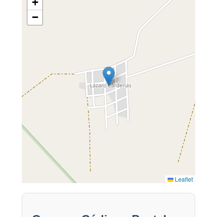
+
−
Leaflet