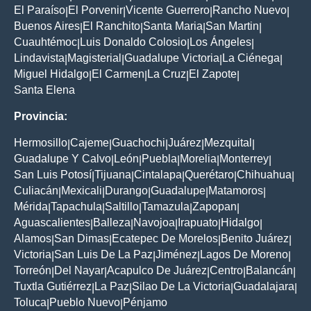
El Paraíso
El Porvenir
Vicente Guerrero
Rancho Nuevo
|
|
|
|
Buenos Aires
El Ranchito
Santa Maria
San Martin
|
|
|
|
Cuauhtémoc
Luis Donaldo Colosio
Los Ángeles
|
|
|
Lindavista
Magisterial
Guadalupe Victoria
La Ciénega
|
|
|
|
Miguel Hidalgo
El Carmen
La Cruz
El Zapote
|
|
|
|
Santa Elena
Provincia:
Hermosillo
Cajeme
Guachochi
Juárez
Mezquital
|
|
|
|
|
Guadalupe Y Calvo
León
Puebla
Morelia
Monterrey
|
|
|
|
|
San Luis Potosí
Tijuana
Cintalapa
Querétaro
Chihuahua
|
|
|
|
|
Culiacán
Mexicali
Durango
Guadalupe
Matamoros
|
|
|
|
|
Mérida
Tapachula
Saltillo
Tamazula
Zapopan
|
|
|
|
|
Aguascalientes
Balleza
Navojoa
Irapuato
Hidalgo
|
|
|
|
|
Alamos
San Dimas
Ecatepec De Morelos
Benito Juárez
|
|
|
|
Victoria
San Luis De La Paz
Jiménez
Lagos De Moreno
|
|
|
|
Torreón
Del Nayar
Acapulco De Juárez
Centro
Balancán
|
|
|
|
|
Tuxtla Gutiérrez
La Paz
Silao De La Victoria
Guadalajara
|
|
|
|
Toluca
Pueblo Nuevo
Pénjamo
|
|