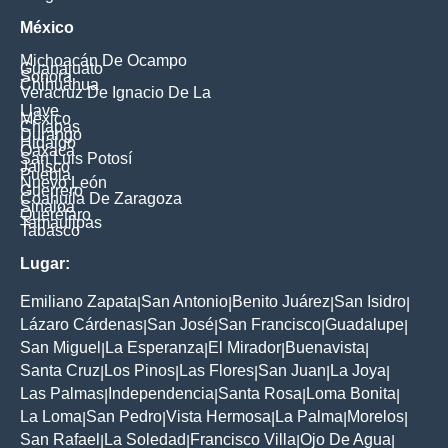
México
Michoacán De Ocampo
Guanajuato
Sonora
Chihuahua
Veracruz De Ignacio De La
Llave
México
Chiapas
Durango
Hidalgo
Oaxaca
San Luis Potosí
Jalisco
Puebla
Nuevo León
Guerrero
Coahuila De Zaragoza
Sinaloa
Querétaro
Tamaulipas
Tabasco
Lugar:
Emiliano Zapata
San Antonio
Benito Juárez
San Isidro
|
|
|
|
Lázaro Cárdenas
San José
San Francisco
Guadalupe
|
|
|
|
San Miguel
La Esperanza
El Mirador
Buenavista
|
|
|
|
Santa Cruz
Los Pinos
Las Flores
San Juan
La Joya
|
|
|
|
|
Las Palmas
Independencia
Santa Rosa
Loma Bonita
|
|
|
|
La Loma
San Pedro
Vista Hermosa
La Palma
Morelos
|
|
|
|
|
San Rafael
La Soledad
Francisco Villa
Ojo De Agua
|
|
|
|