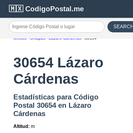
🇲🇽 CodigoPostal.me
SEARC
Ingrese Código Postal o lugar
México
Chiapas
Lázaro Cárdenas
30654
30654 Lázaro
Cárdenas
Estadísticas para Código
Postal 30654 en Lázaro
Cárdenas
Altitud:
m