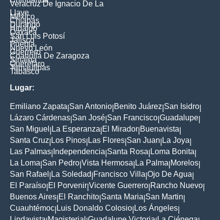
Veracruz De Ignacio De La
Llave
México
Chiapas
Durango
Hidalgo
Oaxaca
San Luis Potosí
Jalisco
Puebla
Nuevo León
Guerrero
Coahuila De Zaragoza
Sinaloa
Querétaro
Tamaulipas
Tabasco
Lugar:
Emiliano Zapata
San Antonio
Benito Juárez
San Isidro
|
|
|
|
Lázaro Cárdenas
San José
San Francisco
Guadalupe
|
|
|
|
San Miguel
La Esperanza
El Mirador
Buenavista
|
|
|
|
Santa Cruz
Los Pinos
Las Flores
San Juan
La Joya
|
|
|
|
|
Las Palmas
Independencia
Santa Rosa
Loma Bonita
|
|
|
|
La Loma
San Pedro
Vista Hermosa
La Palma
Morelos
|
|
|
|
|
San Rafael
La Soledad
Francisco Villa
Ojo De Agua
|
|
|
|
El Paraíso
El Porvenir
Vicente Guerrero
Rancho Nuevo
|
|
|
|
Buenos Aires
El Ranchito
Santa Maria
San Martin
|
|
|
|
Cuauhtémoc
Luis Donaldo Colosio
Los Ángeles
|
|
|
Lindavista
Magisterial
Guadalupe Victoria
La Ciénega