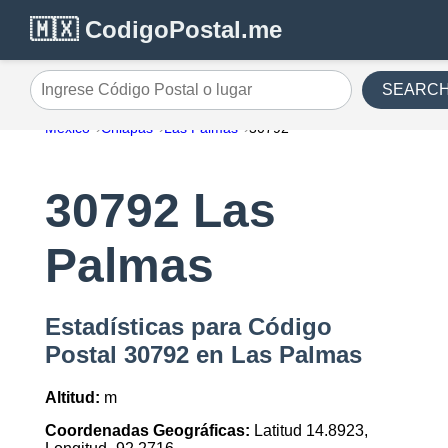
🇲🇽 CodigoPostal.me
SEARC
Ingrese Código Postal o lugar
México
Chiapas
Las Palmas
30792
30792 Las
Palmas
Estadísticas para Código
Postal 30792 en Las Palmas
Altitud:
m
Coordenadas Geográficas:
Latitud 14.8923,