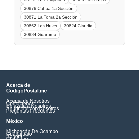
30876 Cahua 1a Sección
30871 La Toma 2a Sección
30862 Los Hules
30824 Claudia
30834 Guarumo
Acerca de
CodigoPostal.me
Acerca de Nosotros
Contáctenos
Enlázate a Nosotros
Anúnciate con Nosotros
Preguntas Frecuentes
México
Michoacán De Ocampo
Guanajuato
Sonora
Chihuahua