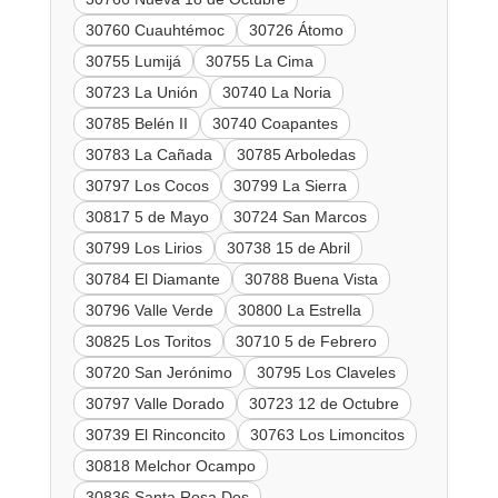
30760 Cuauhtémoc
30726 Átomo
30755 Lumijá
30755 La Cima
30723 La Unión
30740 La Noria
30785 Belén II
30740 Coapantes
30783 La Cañada
30785 Arboledas
30797 Los Cocos
30799 La Sierra
30817 5 de Mayo
30724 San Marcos
30799 Los Lirios
30738 15 de Abril
30784 El Diamante
30788 Buena Vista
30796 Valle Verde
30800 La Estrella
30825 Los Toritos
30710 5 de Febrero
30720 San Jerónimo
30795 Los Claveles
30797 Valle Dorado
30723 12 de Octubre
30739 El Rinconcito
30763 Los Limoncitos
30818 Melchor Ocampo
30836 Santa Rosa Dos