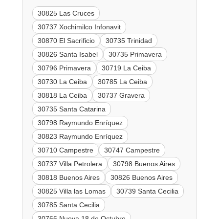
30825 Las Cruces
30737 Xochimilco Infonavit
30870 El Sacrificio
30735 Trinidad
30826 Santa Isabel
30735 Primavera
30796 Primavera
30719 La Ceiba
30730 La Ceiba
30785 La Ceiba
30818 La Ceiba
30737 Gravera
30735 Santa Catarina
30798 Raymundo Enríquez
30823 Raymundo Enríquez
30710 Campestre
30747 Campestre
30737 Villa Petrolera
30798 Buenos Aires
30818 Buenos Aires
30826 Buenos Aires
30825 Villa las Lomas
30739 Santa Cecilia
30785 Santa Cecilia
30766 Nueva 18 de Octubre