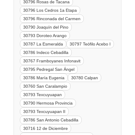
30796 Rosas de Tacana
30796 Los Cedros 1a Etapa
30796 Rinconada del Carmen
30790 Joaquín del Pino
30793 Doroteo Arango
30787 La Esmeralda
30797 Teófilo Acebo I
30786 Indeco Cebadilla
30767 Framboyanes Infonavit
30795 Pedregal San Ángel
30786 María Eugenia
30780 Calpan
30760 San Caralampio
30793 Texcuyuapan
30790 Hermosa Provincia
30793 Texcuyuapan II
30786 San Antonio Cebadilla
30716 12 de Diciembre