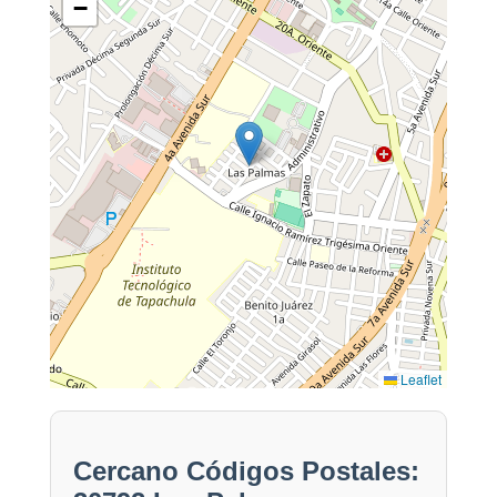
−
Leaflet
Cercano Códigos Postales: