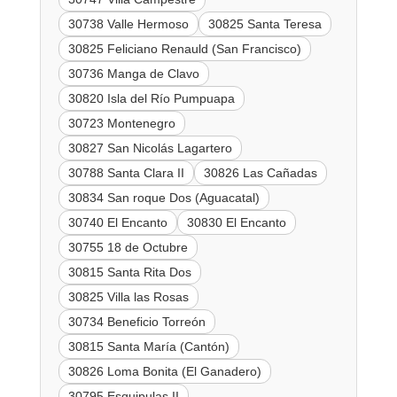
30738 Valle Hermoso
30825 Santa Teresa
30825 Feliciano Renauld (San Francisco)
30736 Manga de Clavo
30820 Isla del Río Pumpuapa
30723 Montenegro
30827 San Nicolás Lagartero
30788 Santa Clara II
30826 Las Cañadas
30834 San roque Dos (Aguacatal)
30740 El Encanto
30830 El Encanto
30755 18 de Octubre
30815 Santa Rita Dos
30825 Villa las Rosas
30734 Beneficio Torreón
30815 Santa María (Cantón)
30826 Loma Bonita (El Ganadero)
30795 Esquipulas II