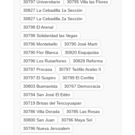
30797 Universitario
30795 Villa las Flores
30827 La Cebadilla 1a Sección
30827 La Cebadilla 2a Sección
30798 El Arenal
30798 Solidaridad las Vegas
30796 Montebello
30790 José Marti
30790 Flor Blanca
30820 Esquipulas
30796 Los Ruiseñores
30828 Reforma
30797 Procasa
30797 Teófilo Acebo II
30797 El Suspiro
30799 El Confite
30803 Buenavista
30767 Democracia
30794 San José El Edén
30719 Brisas del Texcuyuapan
30786 Villa Dorada
30785 Las Rosas
30800 San Juan
30796 Maya Sol
30796 Nueva Jerusalem