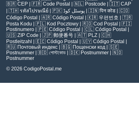
🇧🇷
CEP
| 🇫🇷
Code Postal
| 🇳🇱
Postcode
| 🇮🇹
CAP
| 🇹🇭
รหัสไปรษณีย์
| 🇵🇰
پوسٹل کوڈ
| 🇮🇳
पिन कोड
| 🇨🇴
Código Postal
| 🇦🇷
Código Postal
| 🇰🇷
우편번호
| 🇹🇷
Posta Kodu
| 🇵🇱
Kod Pocztowy
| 🇷🇴
Cod Poștal
| 🇫🇮
Postinumero
| 🇵🇪
Código Postal
| 🇨🇱
Código Postal
|
🇺🇸
ZIP Code
| 🇯🇵
郵便番号
| 🇦🇹
PLZ
| 🇨🇭
Postleitzahl
| 🇪🇨
Código Postal
| 🇺🇾
Código Postal
|
🇷🇺
Почтовый индекс
| 🇧🇬
Пощенски код
| 🇸🇪
Postnummer
| 🇧🇩
পোস্টকোড
| 🇩🇰
Postnummer
| 🇳🇴
Postnummer
© 2026 CodigoPostal.me