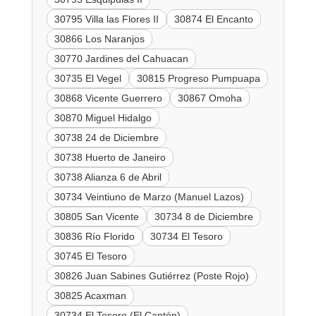
30795 Villa las Flores II
30874 El Encanto
30866 Los Naranjos
30770 Jardines del Cahuacan
30735 El Vegel
30815 Progreso Pumpuapa
30868 Vicente Guerrero
30867 Omoha
30870 Miguel Hidalgo
30738 24 de Diciembre
30738 Huerto de Janeiro
30738 Alianza 6 de Abril
30734 Veintiuno de Marzo (Manuel Lazos)
30805 San Vicente
30734 8 de Diciembre
30836 Río Florido
30734 El Tesoro
30745 El Tesoro
30826 Juan Sabines Gutiérrez (Poste Rojo)
30825 Acaxman
30734 El Tesoro (El Cantón)