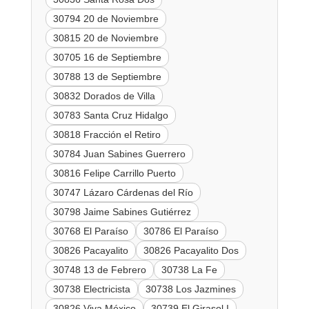
30794 20 de Noviembre
30815 20 de Noviembre
30705 16 de Septiembre
30788 13 de Septiembre
30832 Dorados de Villa
30783 Santa Cruz Hidalgo
30818 Fracción el Retiro
30784 Juan Sabines Guerrero
30816 Felipe Carrillo Puerto
30747 Lázaro Cárdenas del Río
30798 Jaime Sabines Gutiérrez
30768 El Paraíso
30786 El Paraíso
30826 Pacayalito
30826 Pacayalito Dos
30748 13 de Febrero
30738 La Fe
30738 Electricista
30738 Los Jazmines
30826 Viva México
30739 El Girasol I