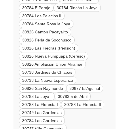
30784 E Paraje
30784 Rincón La Joya
30784 Los Palacios II
30784 Santa Rosa la Joya
30826 Cantón Pacayalito
30826 Perla de Soconusco
30826 Las Piedras (Pensión)
30826 Nueva Pumpuapa (Cereso)
30826 Ampliación Unión Miramar
30738 Jardines de Chiapas
30738 La Nueva Esperanza
30826 San Raymundo
30877 El Aguinal
30783 La Joya I
30783 5 de Abril
30783 La Floresta I
30783 La Floresta II
30749 Las Gardenias
30784 Las Gardenias
30747 Villa Campestre