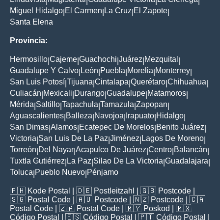
|
|
|
|
Miguel Hidalgo
El Carmen
La Cruz
El Zapote
|
|
|
|
Santa Elena
Provincia:
Hermosillo
Cajeme
Guachochi
Juárez
Mezquital
|
|
|
|
|
Guadalupe Y Calvo
León
Puebla
Morelia
Monterrey
|
|
|
|
|
San Luis Potosí
Tijuana
Cintalapa
Querétaro
Chihuahua
|
|
|
|
|
Culiacán
Mexicali
Durango
Guadalupe
Matamoros
|
|
|
|
|
Mérida
Saltillo
Tapachula
Tamazula
Zapopan
|
|
|
|
|
Aguascalientes
Balleza
Navojoa
Irapuato
Hidalgo
|
|
|
|
|
San Dimas
Alamos
Ecatepec De Morelos
Benito Juárez
|
|
|
|
Victoria
San Luis De La Paz
Jiménez
Lagos De Moreno
|
|
|
|
Torreón
Del Nayar
Acapulco De Juárez
Centro
Balancán
|
|
|
|
|
Tuxtla Gutiérrez
La Paz
Silao De La Victoria
Guadalajara
|
|
|
|
Toluca
Pueblo Nuevo
Pénjamo
|
|
🇵🇭
Kode Postal
| 🇩🇪
Postleitzahl
| 🇬🇧
Postcode
|
🇸🇬
Postal Code
| 🇦🇺
Postcode
| 🇳🇿
Postcode
| 🇨🇦
Postal Code
| 🇿🇦
Postal Code
| 🇲🇾
Poskod
| 🇲🇽
Código Postal
| 🇪🇸
Código Postal
| 🇵🇹
Código Postal
|