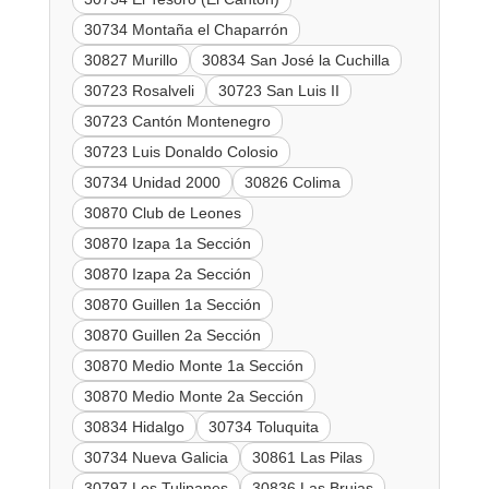
30734 Montaña el Chaparrón
30827 Murillo
30834 San José la Cuchilla
30723 Rosalveli
30723 San Luis II
30723 Cantón Montenegro
30723 Luis Donaldo Colosio
30734 Unidad 2000
30826 Colima
30870 Club de Leones
30870 Izapa 1a Sección
30870 Izapa 2a Sección
30870 Guillen 1a Sección
30870 Guillen 2a Sección
30870 Medio Monte 1a Sección
30870 Medio Monte 2a Sección
30834 Hidalgo
30734 Toluquita
30734 Nueva Galicia
30861 Las Pilas
30797 Los Tulipanes
30836 Las Brujas