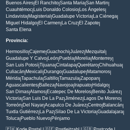
Buenos Aires
El Ranchito
Santa Maria
San Martin
|
|
|
|
Cuauhtémoc
Luis Donaldo Colosio
Los Ángeles
|
|
|
Lindavista
Magisterial
Guadalupe Victoria
La Ciénega
|
|
|
|
Miguel Hidalgo
El Carmen
La Cruz
El Zapote
|
|
|
|
Santa Elena
Provincia:
Hermosillo
Cajeme
Guachochi
Juárez
Mezquital
|
|
|
|
|
Guadalupe Y Calvo
León
Puebla
Morelia
Monterrey
|
|
|
|
|
San Luis Potosí
Tijuana
Cintalapa
Querétaro
Chihuahua
|
|
|
|
|
Culiacán
Mexicali
Durango
Guadalupe
Matamoros
|
|
|
|
|
Mérida
Tapachula
Saltillo
Tamazula
Zapopan
|
|
|
|
|
Aguascalientes
Balleza
Navojoa
Irapuato
Hidalgo
|
|
|
|
|
San Dimas
Alamos
Ecatepec De Morelos
Benito Juárez
|
|
|
|
Victoria
San Luis De La Paz
Jiménez
Lagos De Moreno
|
|
|
|
Torreón
Del Nayar
Acapulco De Juárez
Centro
Balancán
|
|
|
|
|
Tuxtla Gutiérrez
La Paz
Silao De La Victoria
Guadalajara
|
|
|
|
Toluca
Pueblo Nuevo
Pénjamo
|
|
🇵🇭
Kode Postal
| 🇩🇪
Postleitzahl
| 🇬🇧
Postcode
|