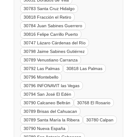
30832 Dorados de Villa
30783 Santa Cruz Hidalgo
30818 Fracción el Retiro
30784 Juan Sabines Guerrero
30816 Felipe Carrillo Puerto
30747 Lázaro Cárdenas del Río
30798 Jaime Sabines Gutiérrez
30789 Venustiano Carranza
30792 Las Palmas
30818 Las Palmas
30796 Montebello
30796 INFONAVIT las Vegas
30794 San José El Edén
30790 Calcaneo Beltrán
30768 El Rosario
30789 Brisas del Cahuacan
30789 Santa María la Ribera
30780 Calpan
30790 Nueva España