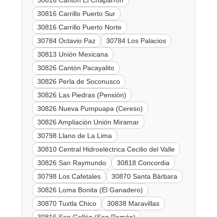
30816 Cantón El Chaparrón
30816 Carrillo Puerto Sur
30816 Carrillo Puerto Norte
30784 Octavio Paz
30784 Los Palacios
30813 Unión Mexicana
30826 Cantón Pacayalito
30826 Perla de Soconusco
30826 Las Piedras (Pensión)
30826 Nueva Pumpuapa (Cereso)
30826 Ampliación Unión Miramar
30798 Llano de La Lima
30810 Central Hidroeléctrica Cecilio del Valle
30826 San Raymundo
30818 Concordia
30798 Los Cafetales
30870 Santa Bárbara
30826 Loma Bonita (El Ganadero)
30870 Tuxtla Chico
30838 Maravillas