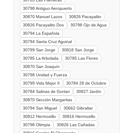
30785 Las Palmeras
30798 Antiguo Aeropuerto
30870 Manuel Lazos
30826 Pacayalito
30826 Pacayalito Dos
30798 Ojo de Agua
30794 La Española
30794 Santa Cruz Aguinal
30799 San Jorge
30818 San Jorge
30785 La Arbolada
30785 Las Flores
30870 San Joaquín
30798 Unidad y Fuerza
30799 Vida Mejor II
30784 28 de Octubre
30784 Salinas de Gortari
30827 Jardín
30870 Sección Margaritas
30794 San Miguel
30662 Gibraltar
30812 Hermosillo
30816 Hermosillo
30798 Olimpia
30826 Las Cañadas