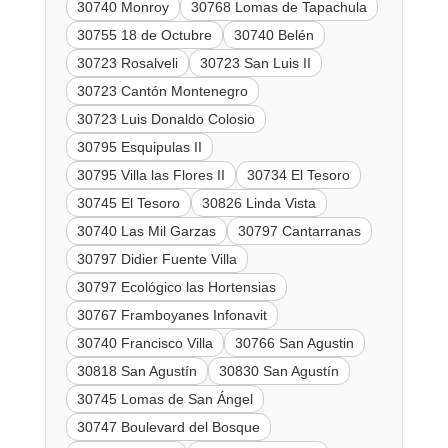
30740 Monroy
30768 Lomas de Tapachula
30755 18 de Octubre
30740 Belén
30723 Rosalveli
30723 San Luis II
30723 Cantón Montenegro
30723 Luis Donaldo Colosio
30795 Esquipulas II
30795 Villa las Flores II
30734 El Tesoro
30745 El Tesoro
30826 Linda Vista
30740 Las Mil Garzas
30797 Cantarranas
30797 Didier Fuente Villa
30797 Ecológico las Hortensias
30767 Framboyanes Infonavit
30740 Francisco Villa
30766 San Agustin
30818 San Agustín
30830 San Agustín
30745 Lomas de San Ángel
30747 Boulevard del Bosque