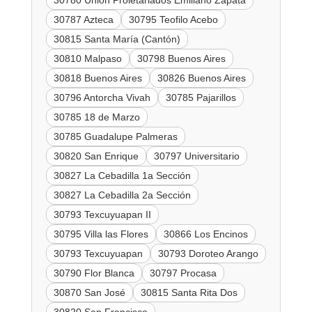
30780 Unión Proletariados Emiliano Zapata
30787 Azteca
30795 Teofilo Acebo
30815 Santa María (Cantón)
30810 Malpaso
30798 Buenos Aires
30818 Buenos Aires
30826 Buenos Aires
30796 Antorcha Vivah
30785 Pajarillos
30785 18 de Marzo
30785 Guadalupe Palmeras
30820 San Enrique
30797 Universitario
30827 La Cebadilla 1a Sección
30827 La Cebadilla 2a Sección
30793 Texcuyuapan II
30795 Villa las Flores
30866 Los Encinos
30793 Texcuyuapan
30793 Doroteo Arango
30790 Flor Blanca
30797 Procasa
30870 San José
30815 Santa Rita Dos