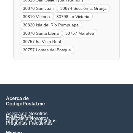
30816 San Gallén (San Ramón)
30870 San Juan
30874 Sección la Granja
30810 Victoria
30798 La Victoria
30820 Isla del Río Pumpuapa
30870 Santa Elena
30757 Maratea
30757 5a Vista Real
30757 Lomas del Bosque
Acerca de
CodigoPostal.me
Acerca de Nosotros
Contáctenos
Enlázate a Nosotros
Anúnciate con Nosotros
Preguntas Frecuentes
México