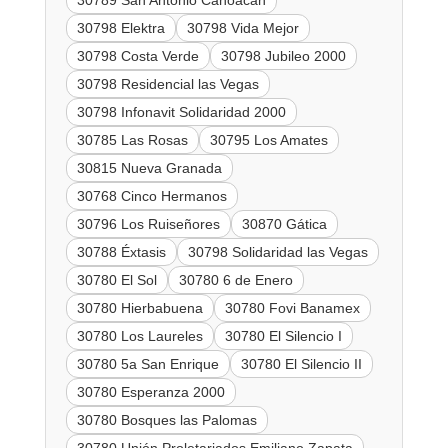
30789 San Antonio Cahoacan
30798 Elektra
30798 Vida Mejor
30798 Costa Verde
30798 Jubileo 2000
30798 Residencial las Vegas
30798 Infonavit Solidaridad 2000
30785 Las Rosas
30795 Los Amates
30815 Nueva Granada
30768 Cinco Hermanos
30796 Los Ruiseñores
30870 Gática
30788 Éxtasis
30798 Solidaridad las Vegas
30780 El Sol
30780 6 de Enero
30780 Hierbabuena
30780 Fovi Banamex
30780 Los Laureles
30780 El Silencio I
30780 5a San Enrique
30780 El Silencio II
30780 Esperanza 2000
30780 Bosques las Palomas