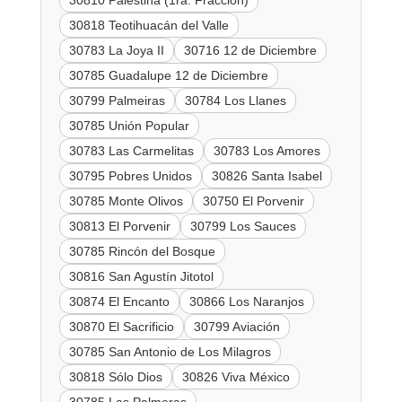
30810 Palestina (1ra. Fracción)
30818 Teotihuacán del Valle
30783 La Joya II
30716 12 de Diciembre
30785 Guadalupe 12 de Diciembre
30799 Palmeiras
30784 Los Llanes
30785 Unión Popular
30783 Las Carmelitas
30783 Los Amores
30795 Pobres Unidos
30826 Santa Isabel
30785 Monte Olivos
30750 El Porvenir
30813 El Porvenir
30799 Los Sauces
30785 Rincón del Bosque
30816 San Agustín Jitotol
30874 El Encanto
30866 Los Naranjos
30870 El Sacrificio
30799 Aviación
30785 San Antonio de Los Milagros
30818 Sólo Dios
30826 Viva México