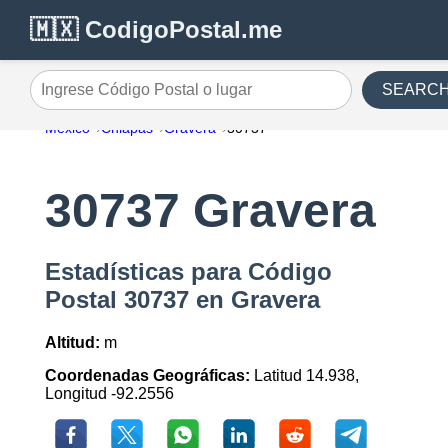
🇲🇽 CodigoPostal.me
SEARC
Ingrese Código Postal o lugar
México
Chiapas
Gravera
30737
30737 Gravera
Estadísticas para Código
Postal 30737 en Gravera
Altitud:
m
Coordenadas Geográficas:
Latitud 14.938,
Longitud -92.2556