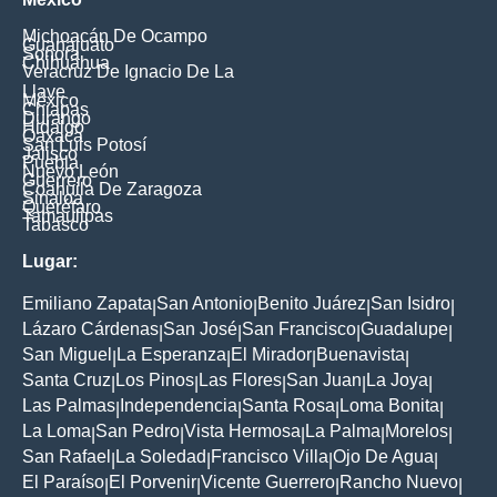
Michoacán De Ocampo
Guanajuato
Sonora
Chihuahua
Veracruz De Ignacio De La
Llave
México
Chiapas
Durango
Hidalgo
Oaxaca
San Luis Potosí
Jalisco
Puebla
Nuevo León
Guerrero
Coahuila De Zaragoza
Sinaloa
Querétaro
Tamaulipas
Tabasco
Lugar:
Emiliano Zapata
San Antonio
Benito Juárez
San Isidro
|
|
|
|
Lázaro Cárdenas
San José
San Francisco
Guadalupe
|
|
|
|
San Miguel
La Esperanza
El Mirador
Buenavista
|
|
|
|
Santa Cruz
Los Pinos
Las Flores
San Juan
La Joya
|
|
|
|
|
Las Palmas
Independencia
Santa Rosa
Loma Bonita
|
|
|
|
La Loma
San Pedro
Vista Hermosa
La Palma
Morelos
|
|
|
|
|
San Rafael
La Soledad
Francisco Villa
Ojo De Agua
|
|
|
|
El Paraíso
El Porvenir
Vicente Guerrero
Rancho Nuevo
|
|
|
|