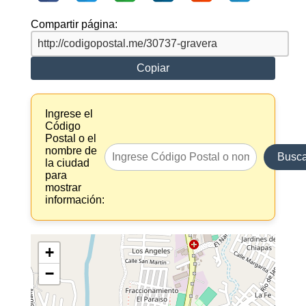
Compartir página:
Copiar
Ingrese el
Código
Postal o el
nombre de
Busca
la ciudad
para
mostrar
información:
+
−