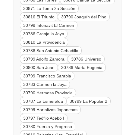
30788 Las Torres
30876 Cahua 1a Sección
30871 La Toma 2a Sección
30816 El Triunfo
30790 Joaquín del Pino
30799 Infonavit El Carmen
30786 Granja la Joya
30810 La Providencia
30786 San Antonio Cebadilla
30799 Adolfo Zamora
30786 Universo
30800 San Juan
30786 María Eugenia
30799 Francisco Sarabia
30783 Carmen la Joya
30790 Hermosa Provincia
30787 La Esmeralda
30799 La Popular 2
30799 Hortalizas Japonesas
30797 Teófilo Acebo I
30780 Fuerza y Progreso