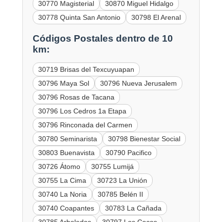
30770 Magisterial
30870 Miguel Hidalgo
30778 Quinta San Antonio
30798 El Arenal
Códigos Postales dentro de 10
km:
30719 Brisas del Texcuyuapan
30796 Maya Sol
30796 Nueva Jerusalem
30796 Rosas de Tacana
30796 Los Cedros 1a Etapa
30796 Rinconada del Carmen
30780 Seminarista
30798 Bienestar Social
30803 Buenavista
30790 Pacifico
30726 Átomo
30755 Lumijá
30755 La Cima
30723 La Unión
30740 La Noria
30785 Belén II
30740 Coapantes
30783 La Cañada