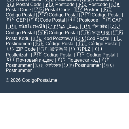
🇸🇬
Postal Code
| 🇦🇺
Postcode
| 🇳🇿
Postcode
| 🇨🇦
Postal Code
| 🇿🇦
Postal Code
| 🇲🇾
Poskod
| 🇲🇽
Código Postal
| 🇪🇸
Código Postal
| 🇵🇹
Código Postal
|
🇧🇷
CEP
| 🇫🇷
Code Postal
| 🇳🇱
Postcode
| 🇮🇹
CAP
| 🇹🇭
รหัสไปรษณีย์
| 🇵🇰
پوسٹل کوڈ
| 🇮🇳
पिन कोड
| 🇨🇴
Código Postal
| 🇦🇷
Código Postal
| 🇰🇷
우편번호
| 🇹🇷
Posta Kodu
| 🇵🇱
Kod Pocztowy
| 🇷🇴
Cod Poștal
| 🇫🇮
Postinumero
| 🇵🇪
Código Postal
| 🇨🇱
Código Postal
|
🇺🇸
ZIP Code
| 🇯🇵
郵便番号
| 🇦🇹
PLZ
| 🇨🇭
Postleitzahl
| 🇪🇨
Código Postal
| 🇺🇾
Código Postal
|
🇷🇺
Почтовый индекс
| 🇧🇬
Пощенски код
| 🇸🇪
Postnummer
| 🇧🇩
পোস্টকোড
| 🇩🇰
Postnummer
| 🇳🇴
Postnummer
© 2026 CodigoPostal.me