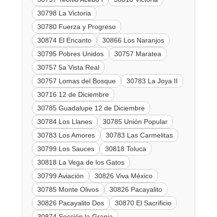
30798 La Victoria
30780 Fuerza y Progreso
30874 El Encanto
30866 Los Naranjos
30795 Pobres Unidos
30757 Maratea
30757 5a Vista Real
30757 Lomas del Bosque
30783 La Joya II
30716 12 de Diciembre
30785 Guadalupe 12 de Diciembre
30784 Los Llanes
30785 Unión Popular
30783 Los Amores
30783 Las Carmelitas
30799 Los Sauces
30818 Toluca
30818 La Vega de los Gatos
30799 Aviación
30826 Viva México
30785 Monte Olivos
30826 Pacayalito
30826 Pacayalito Dos
30870 El Sacrificio
30874 Sección la Granja