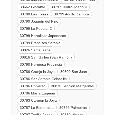
30662 Gibraltar
30797 Teófilo Acebo II
30788 Las Torres
30799 Adolfo Zamora
30790 Joaquín del Pino
30799 La Popular 2
30799 Hortalizas Japonesas
30799 Francisco Sarabia
30826 Santa Isabel
30816 San Gallén (San Ramón)
30790 Hermosa Provincia
30786 Granja la Joya
30800 San Juan
30786 San Antonio Cebadilla
30786 Universo
30870 Sección Margaritas
30786 María Eugenia
30783 Carmen la Joya
30787 La Esmeralda
30799 Palmeiras
30797 Teófilo Acebo I
30810 Victoria