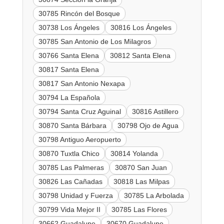
30785 Rincón del Bosque
30738 Los Ángeles
30816 Los Ángeles
30785 San Antonio de Los Milagros
30766 Santa Elena
30812 Santa Elena
30817 Santa Elena
30817 San Antonio Nexapa
30794 La Española
30794 Santa Cruz Aguinal
30816 Astillero
30870 Santa Bárbara
30798 Ojo de Agua
30798 Antiguo Aeropuerto
30870 Tuxtla Chico
30814 Yolanda
30785 Las Palmeras
30870 San Juan
30826 Las Cañadas
30818 Las Milpas
30798 Unidad y Fuerza
30785 La Arbolada
30799 Vida Mejor II
30785 Las Flores
30662 Guadalupe
30670 Guadalupe