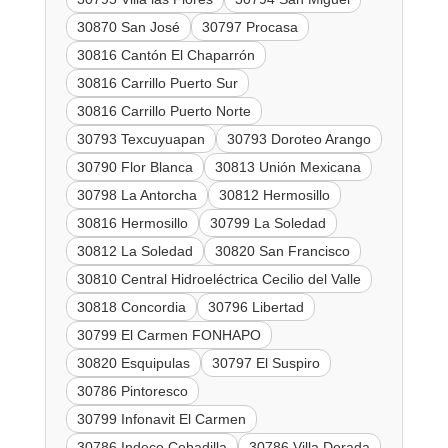
30870 San José
30797 Procasa
30816 Cantón El Chaparrón
30816 Carrillo Puerto Sur
30816 Carrillo Puerto Norte
30793 Texcuyuapan
30793 Doroteo Arango
30790 Flor Blanca
30813 Unión Mexicana
30798 La Antorcha
30812 Hermosillo
30816 Hermosillo
30799 La Soledad
30812 La Soledad
30820 San Francisco
30810 Central Hidroeléctrica Cecilio del Valle
30818 Concordia
30796 Libertad
30799 El Carmen FONHAPO
30820 Esquipulas
30797 El Suspiro
30786 Pintoresco
30799 Infonavit El Carmen
30786 Indeco Cebadilla
30786 Villa Dorada