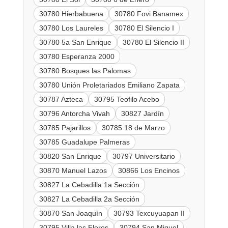
30780 Hierbabuena
30780 Fovi Banamex
30780 Los Laureles
30780 El Silencio I
30780 5a San Enrique
30780 El Silencio II
30780 Esperanza 2000
30780 Bosques las Palomas
30780 Unión Proletariados Emiliano Zapata
30787 Azteca
30795 Teofilo Acebo
30796 Antorcha Vivah
30827 Jardín
30785 Pajarillos
30785 18 de Marzo
30785 Guadalupe Palmeras
30820 San Enrique
30797 Universitario
30870 Manuel Lazos
30866 Los Encinos
30827 La Cebadilla 1a Sección
30827 La Cebadilla 2a Sección
30870 San Joaquín
30793 Texcuyuapan II
30795 Villa las Flores
30794 San Miguel