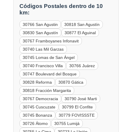
Códigos Postales dentro de 10
km:
30766 San Agustin
30818 San Agustín
30830 San Agustín
30877 El Aguinal
30767 Framboyanes Infonavit
30740 Las Mil Garzas
30745 Lomas de San Ángel
30740 Francisco Villa
30766 Juárez
30747 Boulevard del Bosque
30828 Reforma
30870 Gática
30818 Fracción Margarita
30767 Democracia
30790 José Marti
30745 Cuscuzate
30799 El Confite
30745 Bonanza
30779 FOVISSSTE
30726 Átomo
30755 Lumijá
30755 La Cima
30723 La Unión