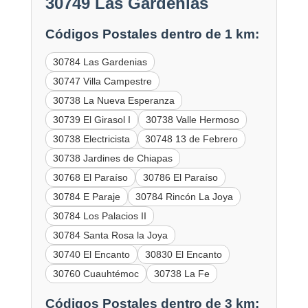
30749 Las Gardenias
Códigos Postales dentro de 1 km:
30784 Las Gardenias
30747 Villa Campestre
30738 La Nueva Esperanza
30739 El Girasol I
30738 Valle Hermoso
30738 Electricista
30748 13 de Febrero
30738 Jardines de Chiapas
30768 El Paraíso
30786 El Paraíso
30784 E Paraje
30784 Rincón La Joya
30784 Los Palacios II
30784 Santa Rosa la Joya
30740 El Encanto
30830 El Encanto
30760 Cuauhtémoc
30738 La Fe
Códigos Postales dentro de 3 km: