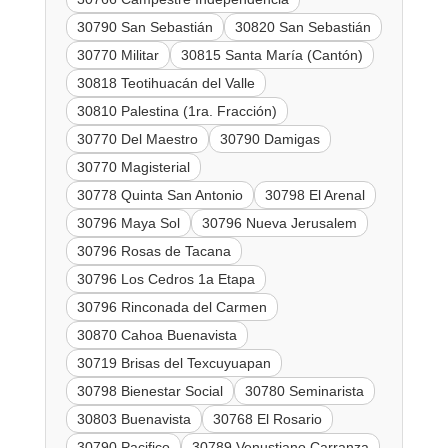
30790 San Sebastián
30820 San Sebastián
30770 Militar
30815 Santa María (Cantón)
30818 Teotihuacán del Valle
30810 Palestina (1ra. Fracción)
30770 Del Maestro
30790 Damigas
30770 Magisterial
30778 Quinta San Antonio
30798 El Arenal
30796 Maya Sol
30796 Nueva Jerusalem
30796 Rosas de Tacana
30796 Los Cedros 1a Etapa
30796 Rinconada del Carmen
30870 Cahoa Buenavista
30719 Brisas del Texcuyuapan
30798 Bienestar Social
30780 Seminarista
30803 Buenavista
30768 El Rosario
30790 Pacifico
30789 Venustiano Carranza