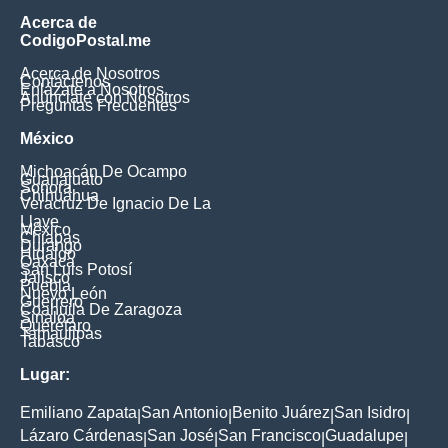
Acerca de
CodigoPostal.me
Acerca de Nosotros
Contáctenos
Enlázate a Nosotros
Anúnciate con Nosotros
Preguntas Frecuentes
México
Michoacán De Ocampo
Guanajuato
Sonora
Chihuahua
Veracruz De Ignacio De La
Llave
México
Chiapas
Durango
Hidalgo
Oaxaca
San Luis Potosí
Jalisco
Puebla
Nuevo León
Guerrero
Coahuila De Zaragoza
Sinaloa
Querétaro
Tamaulipas
Tabasco
Lugar:
Emiliano Zapata
San Antonio
Benito Juárez
San Isidro
|
|
|
|
Lázaro Cárdenas
San José
San Francisco
Guadalupe
|
|
|
|