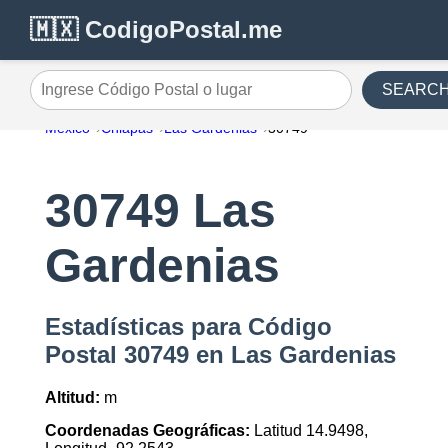
🇲🇽 CodigoPostal.me
SEARC
Ingrese Código Postal o lugar
México
Chiapas
Las Gardenias
30749
30749 Las
Gardenias
Estadísticas para Código
Postal 30749 en Las Gardenias
Altitud:
m
Coordenadas Geográficas:
Latitud 14.9498,