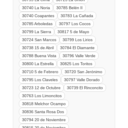
30740 La Noria
30785 Belén II
30740 Coapantes
30783 La Cañada
30785 Arboledas
30797 Los Cocos
30799 La Sierra
30817 5 de Mayo
30724 San Marcos
30799 Los Lirios
30738 15 de Abril
30784 El Diamante
30788 Buena Vista
30796 Valle Verde
30800 La Estrella
30825 Los Toritos
30710 5 de Febrero
30720 San Jerónimo
30795 Los Claveles
30797 Valle Dorado
30723 12 de Octubre
30739 El Rinconcito
30763 Los Limoncitos
30818 Melchor Ocampo
30836 Santa Rosa Dos
30794 20 de Noviembre
30815 20 de Noviembre