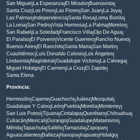
San Miguel
La Esperanza
El Mirador
Buenavista
|
|
|
|
Santa Cruz
Los Pinos
Las Flores
San Juan
La Joya
|
|
|
|
|
Las Palmas
Independencia
Santa Rosa
Loma Bonita
|
|
|
|
La Loma
San Pedro
Vista Hermosa
La Palma
Morelos
|
|
|
|
|
San Rafael
La Soledad
Francisco Villa
Ojo De Agua
|
|
|
|
El Paraíso
El Porvenir
Vicente Guerrero
Rancho Nuevo
|
|
|
|
Buenos Aires
El Ranchito
Santa Maria
San Martin
|
|
|
|
Cuauhtémoc
Luis Donaldo Colosio
Los Ángeles
|
|
|
Lindavista
Magisterial
Guadalupe Victoria
La Ciénega
|
|
|
|
Miguel Hidalgo
El Carmen
La Cruz
El Zapote
|
|
|
|
Santa Elena
Provincia:
Hermosillo
Cajeme
Guachochi
Juárez
Mezquital
|
|
|
|
|
Guadalupe Y Calvo
León
Puebla
Morelia
Monterrey
|
|
|
|
|
San Luis Potosí
Tijuana
Cintalapa
Querétaro
Chihuahua
|
|
|
|
|
Culiacán
Mexicali
Durango
Guadalupe
Matamoros
|
|
|
|
|
Mérida
Tapachula
Saltillo
Tamazula
Zapopan
|
|
|
|
|
Aguascalientes
Balleza
Navojoa
Irapuato
Hidalgo
|
|
|
|
|