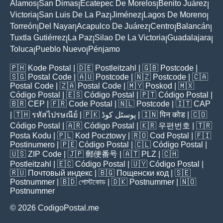
Alamos
San Dimas
Ecatepec De Morelos
Benito Juárez
|
|
|
|
Victoria
San Luis De La Paz
Jiménez
Lagos De Moreno
|
|
|
|
Torreón
Del Nayar
Acapulco De Juárez
Centro
Balancán
|
|
|
|
|
Tuxtla Gutiérrez
La Paz
Silao De La Victoria
Guadalajara
|
|
|
|
Toluca
Pueblo Nuevo
Pénjamo
|
|
🇵🇭
Kode Postal
| 🇩🇪
Postleitzahl
| 🇬🇧
Postcode
|
🇸🇬
Postal Code
| 🇦🇺
Postcode
| 🇳🇿
Postcode
| 🇨🇦
Postal Code
| 🇿🇦
Postal Code
| 🇲🇾
Poskod
| 🇲🇽
Código Postal
| 🇪🇸
Código Postal
| 🇵🇹
Código Postal
|
🇧🇷
CEP
| 🇫🇷
Code Postal
| 🇳🇱
Postcode
| 🇮🇹
CAP
| 🇹🇭
รหัสไปรษณีย์
| 🇵🇰
پوسٹل کوڈ
| 🇮🇳
पिन कोड
| 🇨🇴
Código Postal
| 🇦🇷
Código Postal
| 🇰🇷
우편번호
| 🇹🇷
Posta Kodu
| 🇵🇱
Kod Pocztowy
| 🇷🇴
Cod Poștal
| 🇫🇮
Postinumero
| 🇵🇪
Código Postal
| 🇨🇱
Código Postal
|
🇺🇸
ZIP Code
| 🇯🇵
郵便番号
| 🇦🇹
PLZ
| 🇨🇭
Postleitzahl
| 🇪🇨
Código Postal
| 🇺🇾
Código Postal
|
🇷🇺
Почтовый индекс
| 🇧🇬
Пощенски код
| 🇸🇪
Postnummer
| 🇧🇩
পোস্টকোড
| 🇩🇰
Postnummer
| 🇳🇴
Postnummer
© 2026 CodigoPostal.me