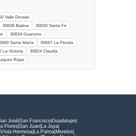
50 Valle Dorado
30836 Badow
30830 Santa Fé
er
30834 Guarumo
0660 Santa María
30667 La Florida
 La Victoria
30824 Claudia
zquez Rojas
San José
|
San Francisco
|
Guadalupe
|
s Flores
|
San Juan
|
La Joya
|
|
Vista Hermosa
|
La Palma
|
Morelos
|