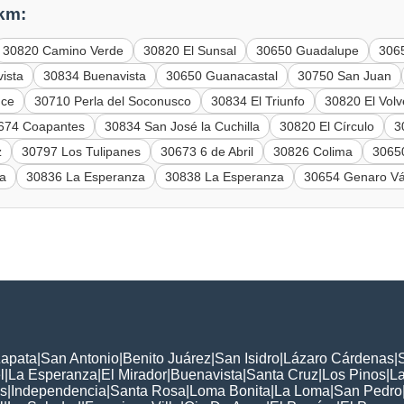
 km:
30820 Camino Verde
30820 El Sunsal
30650 Guadalupe
306
ista
30834 Buenavista
30650 Guanacastal
30750 San Juan
nce
30710 Perla del Soconusco
30834 El Triunfo
30820 El Volv
674 Coapantes
30834 San José la Cuchilla
30820 El Círculo
3
z
30797 Los Tulipanes
30673 6 de Abril
30826 Colima
30650
za
30836 La Esperanza
30838 La Esperanza
30654 Genaro Vá
Zapata
|
San Antonio
|
Benito Juárez
|
San Isidro
|
Lázaro Cárdenas
|
l
|
La Esperanza
|
El Mirador
|
Buenavista
|
Santa Cruz
|
Los Pinos
|
La
s
|
Independencia
|
Santa Rosa
|
Loma Bonita
|
La Loma
|
San Pedro