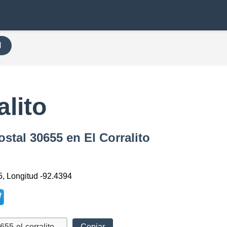
H
alito
stal 30655 en El Corralito
5, Longitud -92.4394
Copiar