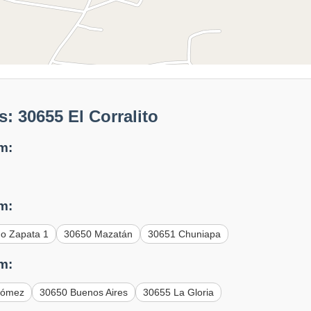
: 30655 El Corralito
m:
m:
no Zapata 1
30650 Mazatán
30651 Chuniapa
m:
Gómez
30650 Buenos Aires
30655 La Gloria