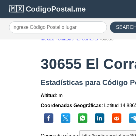
🇲🇽 CodigoPostal.me
SEARC
Ingrese Código Postal o lugar
México
Chiapas
El Corralito
30655
30655 El Corr
Estadísticas para Código Po
Altitud:
m
Coordenadas Geográficas:
Latitud 14.886
Compartir página: