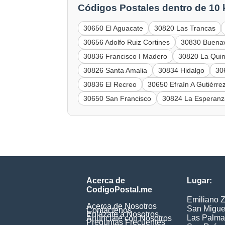
Códigos Postales dentro de 10
30650 El Aguacate
30820 Las Trancas
30656 Adolfo Ruiz Cortines
30830 Buenav
30836 Francisco I Madero
30820 La Qui
30826 Santa Amalia
30834 Hidalgo
30
30836 El Recreo
30650 Efraín A Gutiérre
30650 San Francisco
30824 La Esperan
Acerca de
Lugar:
CodigoPostal.me
Emiliano 
Acerca de Nosotros
San Migue
Contáctenos
Enlázate a Nosotros
Las Palma
Anúnciate con Nosotros
Preguntas Frecuentes