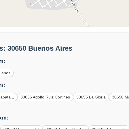
s: 30650 Buenos Aires
m:
Llanos
m:
Zapata 1
30656 Adolfo Ruiz Cortines
30655 La Gloria
30650 M
 km: