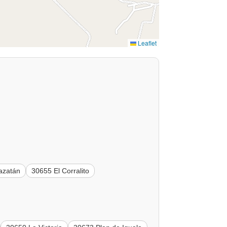
Leaflet
azatán
30655 El Corralito