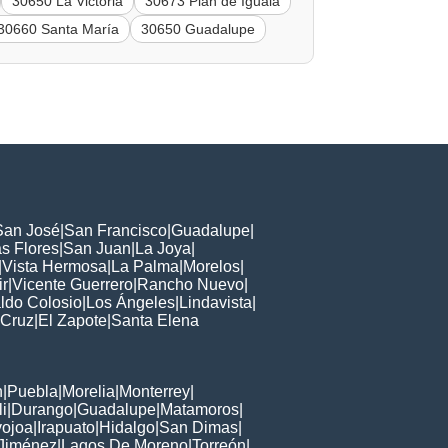
30650 La Victoria
30673 Plan de Iguala
30660 Santa María
30650 Guadalupe
San José
|
San Francisco
|
Guadalupe
|
s Flores
|
San Juan
|
La Joya
|
|
Vista Hermosa
|
La Palma
|
Morelos
|
ir
|
Vicente Guerrero
|
Rancho Nuevo
|
ldo Colosio
|
Los Ángeles
|
Lindavista
|
 Cruz
|
El Zapote
|
Santa Elena
n
|
Puebla
|
Morelia
|
Monterrey
|
i
|
Durango
|
Guadalupe
|
Matamoros
|
ojoa
|
Irapuato
|
Hidalgo
|
San Dimas
|
Jiménez
|
Lagos De Moreno
|
Torreón
|