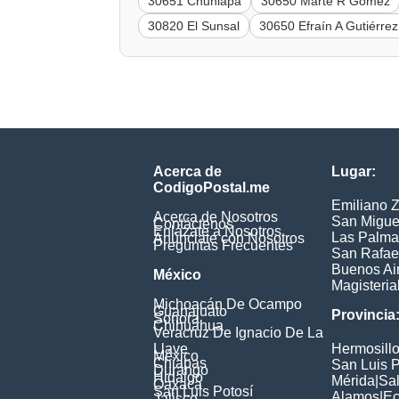
30651 Chuniapa
30650 Marte R Gómez
30820 El Sunsal
30650 Efraín A Gutiérrez
Acerca de
Lugar:
CodigoPostal.me
Emiliano 
Acerca de Nosotros
San Migue
Contáctenos
Enlázate a Nosotros
Las Palma
Anúnciate con Nosotros
Preguntas Frecuentes
San Rafae
Buenos Ai
México
Magisteria
Michoacán De Ocampo
Guanajuato
Provincia
Sonora
Chihuahua
Veracruz De Ignacio De La
Llave
Hermosill
México
Chiapas
San Luis P
Durango
Hidalgo
Mérida
|
Sal
Oaxaca
San Luis Potosí
Alamos
|
Ec
Jalisco