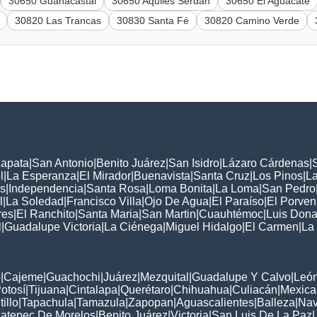
30650 Guanacastal
30650 Aquiles Serdán
30650 El Aguacate
30820 Las Trancas
30830 Santa Fé
30820 Camino Verde
Zapata
|
San Antonio
|
Benito Juárez
|
San Isidro
|
Lázaro Cárdenas
|
l
|
La Esperanza
|
El Mirador
|
Buenavista
|
Santa Cruz
|
Los Pinos
|
La
s
|
Independencia
|
Santa Rosa
|
Loma Bonita
|
La Loma
|
San Pedro
l
|
La Soledad
|
Francisco Villa
|
Ojo De Agua
|
El Paraíso
|
El Porven
res
|
El Ranchito
|
Santa Maria
|
San Martin
|
Cuauhtémoc
|
Luis Dona
l
|
Guadalupe Victoria
|
La Ciénega
|
Miguel Hidalgo
|
El Carmen
|
La
:
o
|
Cajeme
|
Guachochi
|
Juárez
|
Mezquital
|
Guadalupe Y Calvo
|
Leó
otosí
|
Tijuana
|
Cintalapa
|
Querétaro
|
Chihuahua
|
Culiacán
|
Mexical
tillo
|
Tapachula
|
Tamazula
|
Zapopan
|
Aguascalientes
|
Balleza
|
Nav
atepec De Morelos
|
Benito Juárez
|
Victoria
|
San Luis De La Paz
|