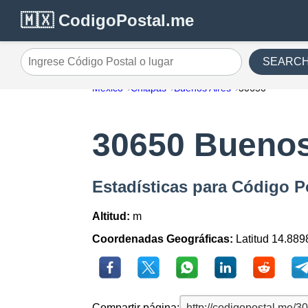
🇲🇽 CodigoPostal.me
SEARC
Ingrese Código Postal o lugar
México
Chiapas
Buenos Aires
30650
30650 Buenos
Estadísticas para Código P
Altitud:
m
Coordenadas Geográficas:
Latitud 14.889
Compartir página: