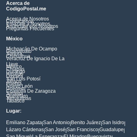
Acerca de
CodigoPostal.me
Acerca de Nosotros
Contáctenos
Enlázate a Nosotros
Anúnciate con Nosotros
Preguntas Frecuentes
México
Michoacán De Ocampo
Guanajuato
Sonora
Chihuahua
Veracruz De Ignacio De La
Llave
México
Chiapas
Durango
Hidalgo
Oaxaca
San Luis Potosí
Jalisco
Puebla
Nuevo León
Guerrero
Coahuila De Zaragoza
Sinaloa
Querétaro
Tamaulipas
Tabasco
Lugar:
Emiliano Zapata
San Antonio
Benito Juárez
San Isidro
|
|
|
|
Lázaro Cárdenas
San José
San Francisco
Guadalupe
|
|
|
|
San Miguel
La Esperanza
El Mirador
Buenavista