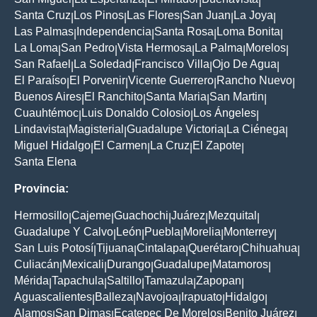
|
|
|
|
Santa Cruz
Los Pinos
Las Flores
San Juan
La Joya
|
|
|
|
|
Las Palmas
Independencia
Santa Rosa
Loma Bonita
|
|
|
|
La Loma
San Pedro
Vista Hermosa
La Palma
Morelos
|
|
|
|
|
San Rafael
La Soledad
Francisco Villa
Ojo De Agua
|
|
|
|
El Paraíso
El Porvenir
Vicente Guerrero
Rancho Nuevo
|
|
|
|
Buenos Aires
El Ranchito
Santa Maria
San Martin
|
|
|
|
Cuauhtémoc
Luis Donaldo Colosio
Los Ángeles
|
|
|
Lindavista
Magisterial
Guadalupe Victoria
La Ciénega
|
|
|
|
Miguel Hidalgo
El Carmen
La Cruz
El Zapote
|
|
|
|
Santa Elena
Provincia:
Hermosillo
Cajeme
Guachochi
Juárez
Mezquital
|
|
|
|
|
Guadalupe Y Calvo
León
Puebla
Morelia
Monterrey
|
|
|
|
|
San Luis Potosí
Tijuana
Cintalapa
Querétaro
Chihuahua
|
|
|
|
|
Culiacán
Mexicali
Durango
Guadalupe
Matamoros
|
|
|
|
|
Mérida
Tapachula
Saltillo
Tamazula
Zapopan
|
|
|
|
|
Aguascalientes
Balleza
Navojoa
Irapuato
Hidalgo
|
|
|
|
|
Alamos
San Dimas
Ecatepec De Morelos
Benito Juárez
|
|
|
|