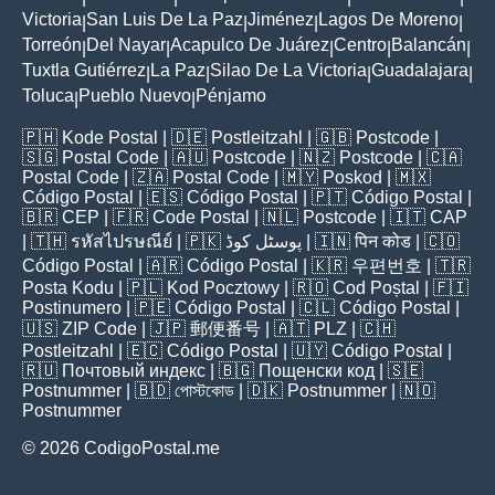
Victoria
San Luis De La Paz
Jiménez
Lagos De Moreno
|
|
|
|
Torreón
Del Nayar
Acapulco De Juárez
Centro
Balancán
|
|
|
|
|
Tuxtla Gutiérrez
La Paz
Silao De La Victoria
Guadalajara
|
|
|
|
Toluca
Pueblo Nuevo
Pénjamo
|
|
🇵🇭
Kode Postal
| 🇩🇪
Postleitzahl
| 🇬🇧
Postcode
|
🇸🇬
Postal Code
| 🇦🇺
Postcode
| 🇳🇿
Postcode
| 🇨🇦
Postal Code
| 🇿🇦
Postal Code
| 🇲🇾
Poskod
| 🇲🇽
Código Postal
| 🇪🇸
Código Postal
| 🇵🇹
Código Postal
|
🇧🇷
CEP
| 🇫🇷
Code Postal
| 🇳🇱
Postcode
| 🇮🇹
CAP
| 🇹🇭
รหัสไปรษณีย์
| 🇵🇰
پوسٹل کوڈ
| 🇮🇳
पिन कोड
| 🇨🇴
Código Postal
| 🇦🇷
Código Postal
| 🇰🇷
우편번호
| 🇹🇷
Posta Kodu
| 🇵🇱
Kod Pocztowy
| 🇷🇴
Cod Poștal
| 🇫🇮
Postinumero
| 🇵🇪
Código Postal
| 🇨🇱
Código Postal
|
🇺🇸
ZIP Code
| 🇯🇵
郵便番号
| 🇦🇹
PLZ
| 🇨🇭
Postleitzahl
| 🇪🇨
Código Postal
| 🇺🇾
Código Postal
|
🇷🇺
Почтовый индекс
| 🇧🇬
Пощенски код
| 🇸🇪
Postnummer
| 🇧🇩
পোস্টকোড
| 🇩🇰
Postnummer
| 🇳🇴
Postnummer
© 2026 CodigoPostal.me