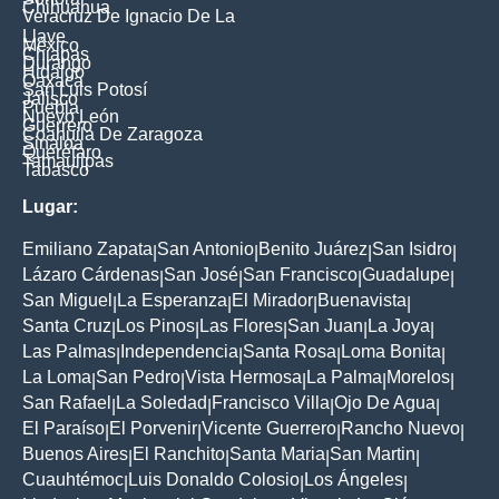
Chihuahua
Veracruz De Ignacio De La
Llave
México
Chiapas
Durango
Hidalgo
Oaxaca
San Luis Potosí
Jalisco
Puebla
Nuevo León
Guerrero
Coahuila De Zaragoza
Sinaloa
Querétaro
Tamaulipas
Tabasco
Lugar:
Emiliano Zapata
San Antonio
Benito Juárez
San Isidro
|
|
|
|
Lázaro Cárdenas
San José
San Francisco
Guadalupe
|
|
|
|
San Miguel
La Esperanza
El Mirador
Buenavista
|
|
|
|
Santa Cruz
Los Pinos
Las Flores
San Juan
La Joya
|
|
|
|
|
Las Palmas
Independencia
Santa Rosa
Loma Bonita
|
|
|
|
La Loma
San Pedro
Vista Hermosa
La Palma
Morelos
|
|
|
|
|
San Rafael
La Soledad
Francisco Villa
Ojo De Agua
|
|
|
|
El Paraíso
El Porvenir
Vicente Guerrero
Rancho Nuevo
|
|
|
|
Buenos Aires
El Ranchito
Santa Maria
San Martin
|
|
|
|
Cuauhtémoc
Luis Donaldo Colosio
Los Ángeles
|
|
|