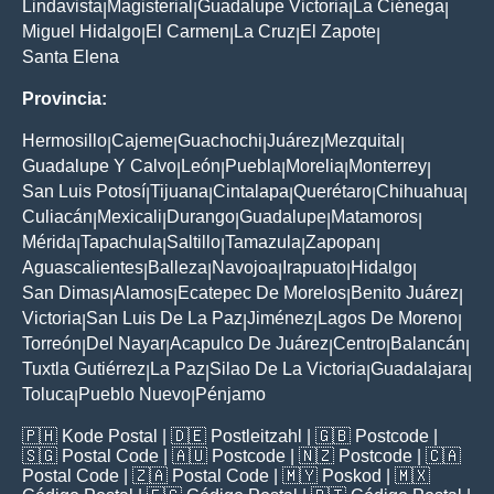
Lindavista
Magisterial
Guadalupe Victoria
La Ciénega
|
|
|
|
Miguel Hidalgo
El Carmen
La Cruz
El Zapote
|
|
|
|
Santa Elena
Provincia:
Hermosillo
Cajeme
Guachochi
Juárez
Mezquital
|
|
|
|
|
Guadalupe Y Calvo
León
Puebla
Morelia
Monterrey
|
|
|
|
|
San Luis Potosí
Tijuana
Cintalapa
Querétaro
Chihuahua
|
|
|
|
|
Culiacán
Mexicali
Durango
Guadalupe
Matamoros
|
|
|
|
|
Mérida
Tapachula
Saltillo
Tamazula
Zapopan
|
|
|
|
|
Aguascalientes
Balleza
Navojoa
Irapuato
Hidalgo
|
|
|
|
|
San Dimas
Alamos
Ecatepec De Morelos
Benito Juárez
|
|
|
|
Victoria
San Luis De La Paz
Jiménez
Lagos De Moreno
|
|
|
|
Torreón
Del Nayar
Acapulco De Juárez
Centro
Balancán
|
|
|
|
|
Tuxtla Gutiérrez
La Paz
Silao De La Victoria
Guadalajara
|
|
|
|
Toluca
Pueblo Nuevo
Pénjamo
|
|
🇵🇭
Kode Postal
| 🇩🇪
Postleitzahl
| 🇬🇧
Postcode
|
🇸🇬
Postal Code
| 🇦🇺
Postcode
| 🇳🇿
Postcode
| 🇨🇦
Postal Code
| 🇿🇦
Postal Code
| 🇲🇾
Poskod
| 🇲🇽