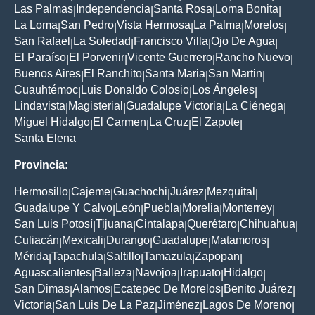
Las Palmas
Independencia
Santa Rosa
Loma Bonita
|
|
|
|
La Loma
San Pedro
Vista Hermosa
La Palma
Morelos
|
|
|
|
|
San Rafael
La Soledad
Francisco Villa
Ojo De Agua
|
|
|
|
El Paraíso
El Porvenir
Vicente Guerrero
Rancho Nuevo
|
|
|
|
Buenos Aires
El Ranchito
Santa Maria
San Martin
|
|
|
|
Cuauhtémoc
Luis Donaldo Colosio
Los Ángeles
|
|
|
Lindavista
Magisterial
Guadalupe Victoria
La Ciénega
|
|
|
|
Miguel Hidalgo
El Carmen
La Cruz
El Zapote
|
|
|
|
Santa Elena
Provincia:
Hermosillo
Cajeme
Guachochi
Juárez
Mezquital
|
|
|
|
|
Guadalupe Y Calvo
León
Puebla
Morelia
Monterrey
|
|
|
|
|
San Luis Potosí
Tijuana
Cintalapa
Querétaro
Chihuahua
|
|
|
|
|
Culiacán
Mexicali
Durango
Guadalupe
Matamoros
|
|
|
|
|
Mérida
Tapachula
Saltillo
Tamazula
Zapopan
|
|
|
|
|
Aguascalientes
Balleza
Navojoa
Irapuato
Hidalgo
|
|
|
|
|
San Dimas
Alamos
Ecatepec De Morelos
Benito Juárez
|
|
|
|
Victoria
San Luis De La Paz
Jiménez
Lagos De Moreno
|
|
|
|