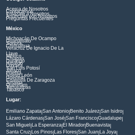
Acerca de Nosotros
Contáctenos
Enlázate a Nosotros
Anúnciate con Nosotros
Preguntas Frecuentes
México
Michoacán De Ocampo
Guanajuato
Sonora
Chihuahua
Veracruz De Ignacio De La
Llave
México
Chiapas
Durango
Hidalgo
Oaxaca
San Luis Potosí
Jalisco
Puebla
Nuevo León
Guerrero
Coahuila De Zaragoza
Sinaloa
Querétaro
Tamaulipas
Tabasco
Lugar:
Emiliano Zapata
San Antonio
Benito Juárez
San Isidro
|
|
|
|
Lázaro Cárdenas
San José
San Francisco
Guadalupe
|
|
|
|
San Miguel
La Esperanza
El Mirador
Buenavista
|
|
|
|
Santa Cruz
Los Pinos
Las Flores
San Juan
La Joya
|
|
|
|
|