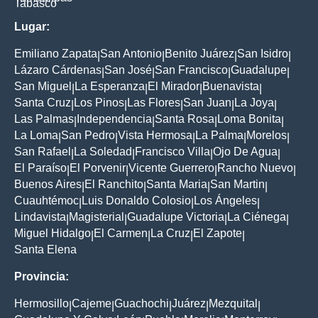
Tabasco
Lugar:
Emiliano Zapata
San Antonio
Benito Juárez
San Isidro
|
|
|
|
Lázaro Cárdenas
San José
San Francisco
Guadalupe
|
|
|
|
San Miguel
La Esperanza
El Mirador
Buenavista
|
|
|
|
Santa Cruz
Los Pinos
Las Flores
San Juan
La Joya
|
|
|
|
|
Las Palmas
Independencia
Santa Rosa
Loma Bonita
|
|
|
|
La Loma
San Pedro
Vista Hermosa
La Palma
Morelos
|
|
|
|
|
San Rafael
La Soledad
Francisco Villa
Ojo De Agua
|
|
|
|
El Paraíso
El Porvenir
Vicente Guerrero
Rancho Nuevo
|
|
|
|
Buenos Aires
El Ranchito
Santa Maria
San Martin
|
|
|
|
Cuauhtémoc
Luis Donaldo Colosio
Los Ángeles
|
|
|
Lindavista
Magisterial
Guadalupe Victoria
La Ciénega
|
|
|
|
Miguel Hidalgo
El Carmen
La Cruz
El Zapote
|
|
|
|
Santa Elena
Provincia:
Hermosillo
Cajeme
Guachochi
Juárez
Mezquital
|
|
|
|
|