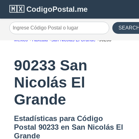
🇲🇽 CodigoPostal.me
SEARC
Ingrese Código Postal o lugar
México
Tlaxcala
San Nicolás El Grande
90233
90233 San
Nicolás El
Grande
Estadísticas para Código
Postal 90233 en San Nicolás El
Grande