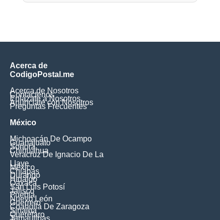
Acerca de
CodigoPostal.me
Acerca de Nosotros
Contáctenos
Enlázate a Nosotros
Anúnciate con Nosotros
Preguntas Frecuentes
México
Michoacán De Ocampo
Guanajuato
Sonora
Chihuahua
Veracruz De Ignacio De La
Llave
México
Chiapas
Durango
Hidalgo
Oaxaca
San Luis Potosí
Jalisco
Puebla
Nuevo León
Guerrero
Coahuila De Zaragoza
Sinaloa
Querétaro
Tamaulipas