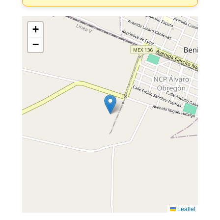
+
−
Leaflet