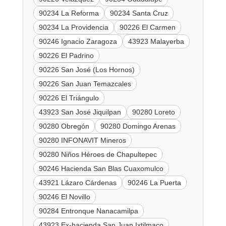
90234 La Reforma
90234 Santa Cruz
90234 La Providencia
90226 El Carmen
90246 Ignacio Zaragoza
43923 Malayerba
90226 El Padrino
90226 San José (Los Hornos)
90226 San Juan Temazcales
90226 El Triángulo
43923 San José Jiquilpan
90280 Loreto
90280 Obregón
90280 Domingo Arenas
90280 INFONAVIT Mineros
90280 Niños Héroes de Chapultepec
90246 Hacienda San Blas Cuaxomulco
43921 Lázaro Cárdenas
90246 La Puerta
90246 El Novillo
90284 Entronque Nanacamilpa
43923 Ex-hacienda San Juan Ixtilmaco