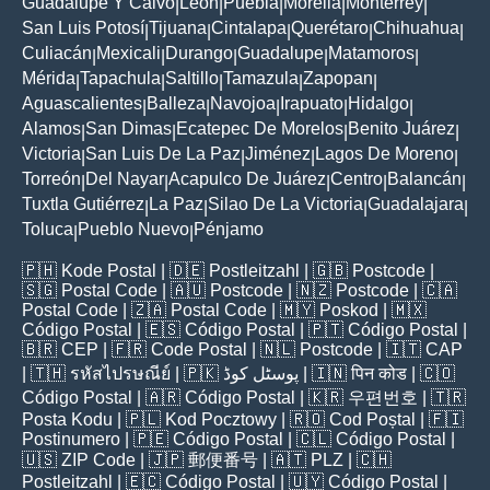
Guadalupe Y Calvo
León
Puebla
Morelia
Monterrey
|
|
|
|
|
San Luis Potosí
Tijuana
Cintalapa
Querétaro
Chihuahua
|
|
|
|
|
Culiacán
Mexicali
Durango
Guadalupe
Matamoros
|
|
|
|
|
Mérida
Tapachula
Saltillo
Tamazula
Zapopan
|
|
|
|
|
Aguascalientes
Balleza
Navojoa
Irapuato
Hidalgo
|
|
|
|
|
Alamos
San Dimas
Ecatepec De Morelos
Benito Juárez
|
|
|
|
Victoria
San Luis De La Paz
Jiménez
Lagos De Moreno
|
|
|
|
Torreón
Del Nayar
Acapulco De Juárez
Centro
Balancán
|
|
|
|
|
Tuxtla Gutiérrez
La Paz
Silao De La Victoria
Guadalajara
|
|
|
|
Toluca
Pueblo Nuevo
Pénjamo
|
|
🇵🇭
Kode Postal
| 🇩🇪
Postleitzahl
| 🇬🇧
Postcode
|
🇸🇬
Postal Code
| 🇦🇺
Postcode
| 🇳🇿
Postcode
| 🇨🇦
Postal Code
| 🇿🇦
Postal Code
| 🇲🇾
Poskod
| 🇲🇽
Código Postal
| 🇪🇸
Código Postal
| 🇵🇹
Código Postal
|
🇧🇷
CEP
| 🇫🇷
Code Postal
| 🇳🇱
Postcode
| 🇮🇹
CAP
| 🇹🇭
รหัสไปรษณีย์
| 🇵🇰
پوسٹل کوڈ
| 🇮🇳
पिन कोड
| 🇨🇴
Código Postal
| 🇦🇷
Código Postal
| 🇰🇷
우편번호
| 🇹🇷
Posta Kodu
| 🇵🇱
Kod Pocztowy
| 🇷🇴
Cod Poștal
| 🇫🇮
Postinumero
| 🇵🇪
Código Postal
| 🇨🇱
Código Postal
|
🇺🇸
ZIP Code
| 🇯🇵
郵便番号
| 🇦🇹
PLZ
| 🇨🇭
Postleitzahl
| 🇪🇨
Código Postal
| 🇺🇾
Código Postal
|