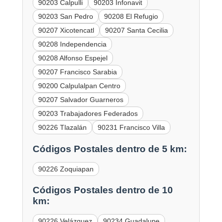
90203 Calpulli
90203 Infonavit
90203 San Pedro
90208 El Refugio
90207 Xicotencatl
90207 Santa Cecilia
90208 Independencia
90208 Alfonso Espejel
90207 Francisco Sarabia
90200 Calpulalpan Centro
90207 Salvador Guarneros
90203 Trabajadores Federados
90226 Tlazalán
90231 Francisco Villa
Códigos Postales dentro de 5 km:
90226 Zoquiapan
Códigos Postales dentro de 10
km:
90226 Velázquez
90234 Guadalupe