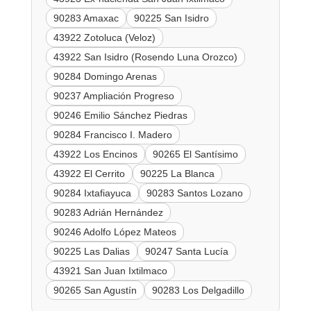
90283 Amaxac
90225 San Isidro
43922 Zotoluca (Veloz)
43922 San Isidro (Rosendo Luna Orozco)
90284 Domingo Arenas
90237 Ampliación Progreso
90246 Emilio Sánchez Piedras
90284 Francisco I. Madero
43922 Los Encinos
90265 El Santísimo
43922 El Cerrito
90225 La Blanca
90284 Ixtafiayuca
90283 Santos Lozano
90283 Adrián Hernández
90246 Adolfo López Mateos
90225 Las Dalias
90247 Santa Lucía
43921 San Juan Ixtilmaco
90265 San Agustín
90283 Los Delgadillo