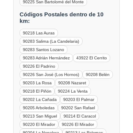
90225 San Bartolomé del Monte
Códigos Postales dentro de 10
km:
90218 Las Auras
90283 Salima (La Candelaria)
90283 Santos Lozano
90283 Adrián Hernández
43922 El Cerrito
90226 El Padrino
90226 San José (Los Hornos)
90208 Belén
90203 La Rosa
90208 Nazaret
90218 El Piñón
90224 La Venta
90202 La Cañada
90203 El Palmar
90205 Arboledas
90202 San Rafael
90213 San Miguel
90214 El Caracol
90220 El Mirador
90226 El Mirador
90204 La Nopalera
90213 Las Palomas