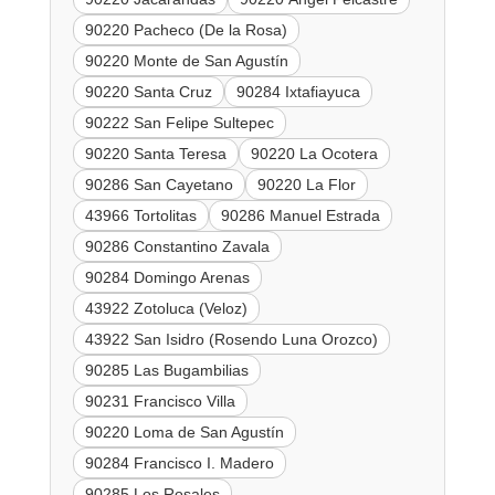
90220 Pacheco (De la Rosa)
90220 Monte de San Agustín
90220 Santa Cruz
90284 Ixtafiayuca
90222 San Felipe Sultepec
90220 Santa Teresa
90220 La Ocotera
90286 San Cayetano
90220 La Flor
43966 Tortolitas
90286 Manuel Estrada
90286 Constantino Zavala
90284 Domingo Arenas
43922 Zotoluca (Veloz)
43922 San Isidro (Rosendo Luna Orozco)
90285 Las Bugambilias
90231 Francisco Villa
90220 Loma de San Agustín
90284 Francisco I. Madero
90285 Los Rosales