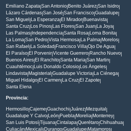
Emiliano Zapata
San Antonio
Benito Juárez
San Isidro
|
|
|
|
Lázaro Cárdenas
San José
San Francisco
Guadalupe
|
|
|
|
San Miguel
La Esperanza
El Mirador
Buenavista
|
|
|
|
Santa Cruz
Los Pinos
Las Flores
San Juan
La Joya
|
|
|
|
|
Las Palmas
Independencia
Santa Rosa
Loma Bonita
|
|
|
|
La Loma
San Pedro
Vista Hermosa
La Palma
Morelos
|
|
|
|
|
San Rafael
La Soledad
Francisco Villa
Ojo De Agua
|
|
|
|
El Paraíso
El Porvenir
Vicente Guerrero
Rancho Nuevo
|
|
|
|
Buenos Aires
El Ranchito
Santa Maria
San Martin
|
|
|
|
Cuauhtémoc
Luis Donaldo Colosio
Los Ángeles
|
|
|
Lindavista
Magisterial
Guadalupe Victoria
La Ciénega
|
|
|
|
Miguel Hidalgo
El Carmen
La Cruz
El Zapote
|
|
|
|
Santa Elena
Provincia:
Hermosillo
Cajeme
Guachochi
Juárez
Mezquital
|
|
|
|
|
Guadalupe Y Calvo
León
Puebla
Morelia
Monterrey
|
|
|
|
|
San Luis Potosí
Tijuana
Cintalapa
Querétaro
Chihuahua
|
|
|
|
|
Culiacán
Mexicali
Durango
Guadalupe
Matamoros
|
|
|
|
|