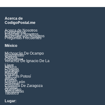
Acerca de
CodigoPostal.me
Acerca de Nosotros
Contáctenos
Enlázate a Nosotros
Anúnciate con Nosotros
Preguntas Frecuentes
México
Michoacán De Ocampo
Guanajuato
Sonora
Chihuahua
Veracruz De Ignacio De La
Llave
México
Chiapas
Durango
Hidalgo
Oaxaca
San Luis Potosí
Jalisco
Puebla
Nuevo León
Guerrero
Coahuila De Zaragoza
Sinaloa
Querétaro
Tamaulipas
Tabasco
Lugar: