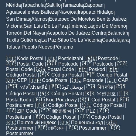
Mérida
Tapachula
Saltillo
Tamazula
Zapopan
|
|
|
|
|
Aguascalientes
Balleza
Navojoa
Irapuato
Hidalgo
|
|
|
|
|
San Dimas
Alamos
Ecatepec De Morelos
Benito Juárez
|
|
|
|
Victoria
San Luis De La Paz
Jiménez
Lagos De Moreno
|
|
|
|
Torreón
Del Nayar
Acapulco De Juárez
Centro
Balancán
|
|
|
|
|
Tuxtla Gutiérrez
La Paz
Silao De La Victoria
Guadalajara
|
|
|
|
Toluca
Pueblo Nuevo
Pénjamo
|
|
🇵🇭
Kode Postal
| 🇩🇪
Postleitzahl
| 🇬🇧
Postcode
|
🇸🇬
Postal Code
| 🇦🇺
Postcode
| 🇳🇿
Postcode
| 🇨🇦
Postal Code
| 🇿🇦
Postal Code
| 🇲🇾
Poskod
| 🇲🇽
Código Postal
| 🇪🇸
Código Postal
| 🇵🇹
Código Postal
|
🇧🇷
CEP
| 🇫🇷
Code Postal
| 🇳🇱
Postcode
| 🇮🇹
CAP
| 🇹🇭
รหัสไปรษณีย์
| 🇵🇰
پوسٹل کوڈ
| 🇮🇳
पिन कोड
| 🇨🇴
Código Postal
| 🇦🇷
Código Postal
| 🇰🇷
우편번호
| 🇹🇷
Posta Kodu
| 🇵🇱
Kod Pocztowy
| 🇷🇴
Cod Poștal
| 🇫🇮
Postinumero
| 🇵🇪
Código Postal
| 🇨🇱
Código Postal
|
🇺🇸
ZIP Code
| 🇯🇵
郵便番号
| 🇦🇹
PLZ
| 🇨🇭
Postleitzahl
| 🇪🇨
Código Postal
| 🇺🇾
Código Postal
|
🇷🇺
Почтовый индекс
| 🇧🇬
Пощенски код
| 🇸🇪
Postnummer
| 🇧🇩
পোস্টকোড
| 🇩🇰
Postnummer
| 🇳🇴
Postnummer