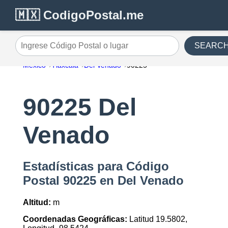
🇲🇽 CodigoPostal.me
SEARC
Ingrese Código Postal o lugar
México
Tlaxcala
Del Venado
90225
90225 Del
Venado
Estadísticas para Código
Postal 90225 en Del Venado
Altitud:
m
Coordenadas Geográficas:
Latitud 19.5802,