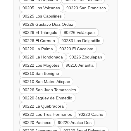
90205 Los Volcanes
90220 San Francisco
90225 Los Capulines
90226 Gustavo Díaz Ordaz
90226 El Triángulo
90226 Velázquez
90226 El Carmen
90283 Los Delgadillo
90220 La Palma
90220 El Cacalote
90220 La Hondonada
90226 Zoquiapan
90222 Los Mogotes
90210 Amantla
90210 San Benigno
90210 San Mateo Aticpac
90226 San Juan Temazcales
90220 Jagüey de Enmedio
90222 La Quebradora
90222 Los Tres Hermanos
90220 Cacho
90220 Pacheco
90220 Analco Dos
90220 Jacarandas
90220 Ángel Pelcastre