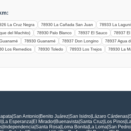
 km:
926 La Cruz Negra
78930 La Cañada San Juan
78933 La Lagunit
que del Machito)
78930 Palo Blanco
78937 El Sauco
78937 El
e Guanamé
78930 Guanamé
78937 Don Longino
78937 Agua d
30 Los Remedios
78930 Toledo
78933 Los Trejos
78930 La Ma
Zapata
|
San Antonio
|
Benito Juárez
|
San Isidro
|
Lázaro Cárdenas
|
l
|
La Esperanza
|
El Mirador
|
Buenavista
|
Santa Cruz
|
Los Pinos
|
La
s
|
Independencia
|
Santa Rosa
|
Loma Bonita
|
La Loma
|
San Pedro