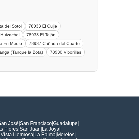
a del Sotol
78933 El Cuije
 Huizachal
78933 El Tejón
e En Medio
78937 Cañada del Cuarto
nga (Tanque la Bota)
78930 Viborillas
San José
|
San Francisco
|
Guadalupe
|
s Flores
|
San Juan
|
La Joya
|
|
Vista Hermosa
|
La Palma
|
Morelos
|