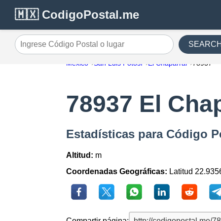
🇲🇽 CodigoPostal.me
SEARC
Ingrese Código Postal o lugar
México
San Luis Potosí
El Chaparral
78937
78937 El Chap
Estadísticas para Código P
Altitud:
m
Coordenadas Geográficas:
Latitud 22.935
Compartir página: