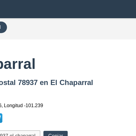
H
arral
ostal 78937 en El Chaparral
6, Longitud -101.239
Copiar