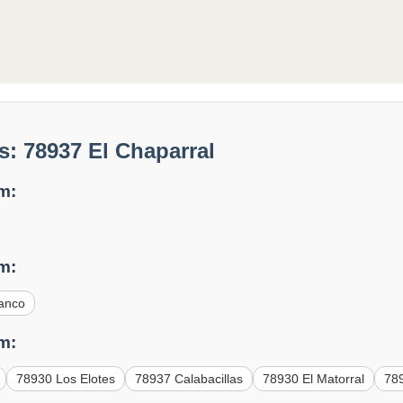
: 78937 El Chaparral
m:
m:
lanco
m:
78930 Los Elotes
78937 Calabacillas
78930 El Matorral
789