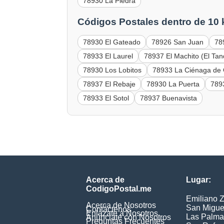
78930 La Piedra
Códigos Postales dentro de 10
78930 El Gateado
78926 San Juan
78
78933 El Laurel
78937 El Machito (El Tan
78930 Los Lobitos
78933 La Ciénaga d
78937 El Rebaje
78930 La Puerta
789
78933 El Sotol
78937 Buenavista
Acerca de
Lugar:
CodigoPostal.me
Emiliano 
Acerca de Nosotros
San Migue
Contáctenos
Enlázate a Nosotros
Las Palma
Anúnciate con Nosotros
Preguntas Frecuentes