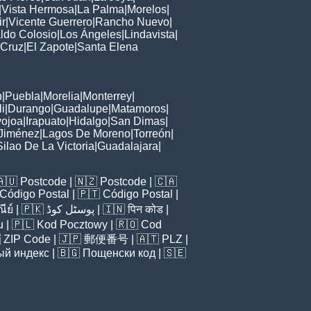
|
Vista Hermosa
|
La Palma
|
Morelos
|
ir
|
Vicente Guerrero
|
Rancho Nuevo
|
ldo Colosio
|
Los Ángeles
|
Lindavista
|
 Cruz
|
El Zapote
|
Santa Elena
n
|
Puebla
|
Morelia
|
Monterrey
|
i
|
Durango
|
Guadalupe
|
Matamoros
|
ojoa
|
Irapuato
|
Hidalgo
|
San Dimas
|
Jiménez
|
Lagos De Moreno
|
Torreón
|
Silao De La Victoria
|
Guadalajara
|
🇦🇺
Postcode
| 🇳🇿
Postcode
| 🇨🇦
Código Postal
| 🇵🇹
Código Postal
|
ีย์
| 🇵🇰
پوسٹل کوڈ
| 🇮🇳
पिन कोड
|
u
| 🇵🇱
Kod Pocztowy
| 🇷🇴
Cod

ZIP Code
| 🇯🇵
郵便番号
| 🇦🇹
PLZ
|
ый индекс
| 🇧🇬
Пощенски код
| 🇸🇪