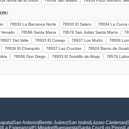
34 Noria de la Unión
78934 San Mateo
78934 Pozo Número Sie
 km:
án
78933 La Barranca Norte
78933 El Salero
78934 La Curva 
 Venado
78596 Santa María
78576 San Julián Santa María
78
78927 Del Valle
78933 El Conejo
78937 Los Muñiz
78926 Lom
78936 El Charquito
78937 Las Crucitas
78924 Barrio de Guad
litre
78936 Don Diego
78933 El Sotolillo de Abajo
78576 Labor
Zapata
|
San Antonio
|
Benito Juárez
|
San Isidro
|
Lázaro Cárdenas
|
l
|
La Esperanza
|
El Mirador
|
Buenavista
|
Santa Cruz
|
Los Pinos
|
La