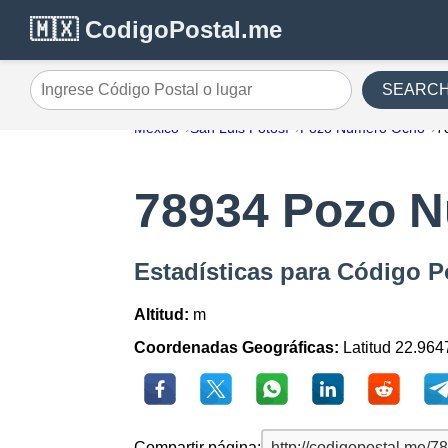
🇲🇽 CodigoPostal.me
SEARC
Ingrese Código Postal o lugar
México
San Luis Potosí
Pozo Número Ocho
7
78934 Pozo 
Estadísticas para Código 
Altitud:
m
Coordenadas Geográficas:
Latitud 22.964
Compartir página: