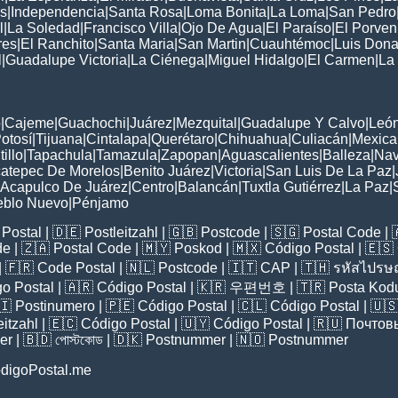
s
|
Independencia
|
Santa Rosa
|
Loma Bonita
|
La Loma
|
San Pedro
l
|
La Soledad
|
Francisco Villa
|
Ojo De Agua
|
El Paraíso
|
El Porven
res
|
El Ranchito
|
Santa Maria
|
San Martin
|
Cuauhtémoc
|
Luis Dona
l
|
Guadalupe Victoria
|
La Ciénega
|
Miguel Hidalgo
|
El Carmen
|
La
:
o
|
Cajeme
|
Guachochi
|
Juárez
|
Mezquital
|
Guadalupe Y Calvo
|
Leó
otosí
|
Tijuana
|
Cintalapa
|
Querétaro
|
Chihuahua
|
Culiacán
|
Mexical
tillo
|
Tapachula
|
Tamazula
|
Zapopan
|
Aguascalientes
|
Balleza
|
Nav
atepec De Morelos
|
Benito Juárez
|
Victoria
|
San Luis De La Paz
|
Acapulco De Juárez
|
Centro
|
Balancán
|
Tuxtla Gutiérrez
|
La Paz
|
eblo Nuevo
|
Pénjamo
Postal
| 🇩🇪
Postleitzahl
| 🇬🇧
Postcode
| 🇸🇬
Postal Code
| 
de
| 🇿🇦
Postal Code
| 🇲🇾
Poskod
| 🇲🇽
Código Postal
| 🇪🇸
| 🇫🇷
Code Postal
| 🇳🇱
Postcode
| 🇮🇹
CAP
| 🇹🇭
รหัสไปรษณ
o Postal
| 🇦🇷
Código Postal
| 🇰🇷
우편번호
| 🇹🇷
Posta Kod
🇮
Postinumero
| 🇵🇪
Código Postal
| 🇨🇱
Código Postal
| 🇺
eitzahl
| 🇪🇨
Código Postal
| 🇺🇾
Código Postal
| 🇷🇺
Почтов
er
| 🇧🇩
পোস্টকোড
| 🇩🇰
Postnummer
| 🇳🇴
Postnummer
digoPostal.me