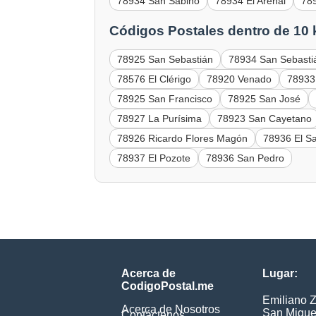
78934 San Sabino
78934 El Arenal
789
Códigos Postales dentro de 10
78925 San Sebastián
78934 San Sebasti
78576 El Clérigo
78920 Venado
78933
78925 San Francisco
78925 San José
78927 La Purísima
78923 San Cayetano
78926 Ricardo Flores Magón
78936 El Sa
78937 El Pozote
78936 San Pedro
Acerca de
Lugar:
CodigoPostal.me
Emiliano 
Acerca de Nosotros
San Migue
Contáctenos