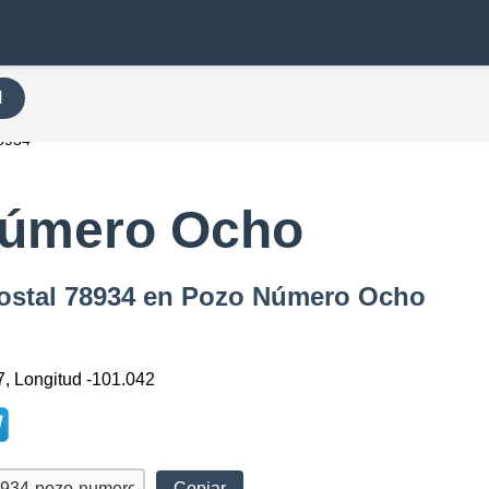
H
8934
Número Ocho
Postal 78934 en Pozo Número Ocho
7, Longitud -101.042
Copiar