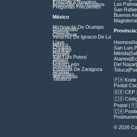
Enlázate a Nosotros
Las Palma
Anúnciate con Nosotros
Preguntas Frecuentes
San Rafae
Buenos Ai
México
Magisteria
Michoacán De Ocampo
Guanajuato
Provincia
Sonora
Chihuahua
Veracruz De Ignacio De La
Llave
Hermosill
México
Chiapas
San Luis P
Durango
Hidalgo
Mérida
|
Sal
Oaxaca
San Luis Potosí
Alamos
|
Ec
Jalisco
Puebla
Nuevo León
Del Nayar
|
Guerrero
Coahuila De Zaragoza
Toluca
|
Pu
Sinaloa
Querétaro
Tamaulipas
Tabasco
🇵🇭
Kode 
Postal Co
🇧🇷
CEP
🇨🇴
Códig
Poștal
| 
🇨🇭
Postl
Postnumm
© 2026 Co