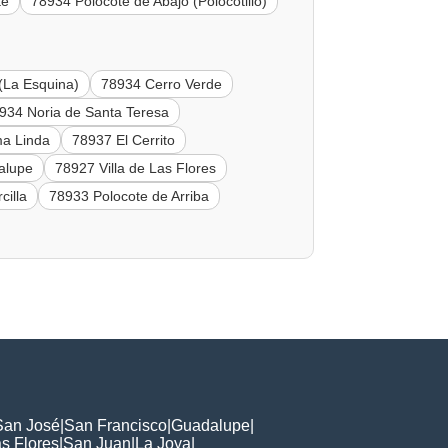
te
78934 Polocote de Abajo (Polocotillo)
(La Esquina)
78934 Cerro Verde
934 Noria de Santa Teresa
a Linda
78937 El Cerrito
alupe
78927 Villa de Las Flores
cilla
78933 Polocote de Arriba
San José
|
San Francisco
|
Guadalupe
|
s Flores
|
San Juan
|
La Joya
|