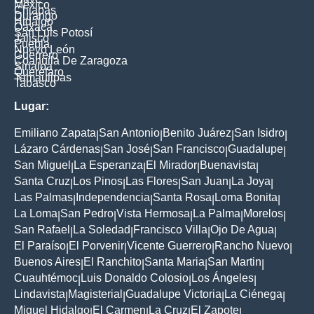
México
Chiapas
Durango
Hidalgo
Oaxaca
San Luis Potosí
Jalisco
Puebla
Nuevo León
Guerrero
Coahuila De Zaragoza
Sinaloa
Querétaro
Tamaulipas
Tabasco
Lugar:
Emiliano Zapata
San Antonio
Benito Juárez
San Isidro
|
|
|
|
Lázaro Cárdenas
San José
San Francisco
Guadalupe
|
|
|
|
San Miguel
La Esperanza
El Mirador
Buenavista
|
|
|
|
Santa Cruz
Los Pinos
Las Flores
San Juan
La Joya
|
|
|
|
|
Las Palmas
Independencia
Santa Rosa
Loma Bonita
|
|
|
|
La Loma
San Pedro
Vista Hermosa
La Palma
Morelos
|
|
|
|
|
San Rafael
La Soledad
Francisco Villa
Ojo De Agua
|
|
|
|
El Paraíso
El Porvenir
Vicente Guerrero
Rancho Nuevo
|
|
|
|
Buenos Aires
El Ranchito
Santa Maria
San Martin
|
|
|
|
Cuauhtémoc
Luis Donaldo Colosio
Los Ángeles
|
|
|
Lindavista
Magisterial
Guadalupe Victoria
La Ciénega
|
|
|
|
Miguel Hidalgo
El Carmen
La Cruz
El Zapote
|
|
|
|