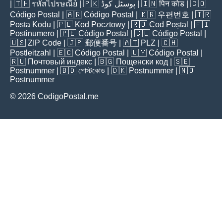
| 🇹🇭
รหัสไปรษณีย์
| 🇵🇰
پوسٹل کوڈ
| 🇮🇳
पिन कोड
| 🇨🇴
Código Postal
| 🇦🇷
Código Postal
| 🇰🇷
우편번호
| 🇹🇷
Posta Kodu
| 🇵🇱
Kod Pocztowy
| 🇷🇴
Cod Poștal
| 🇫🇮
Postinumero
| 🇵🇪
Código Postal
| 🇨🇱
Código Postal
|
🇺🇸
ZIP Code
| 🇯🇵
郵便番号
| 🇦🇹
PLZ
| 🇨🇭
Postleitzahl
| 🇪🇨
Código Postal
| 🇺🇾
Código Postal
|
🇷🇺
Почтовый индекс
| 🇧🇬
Пощенски код
| 🇸🇪
Postnummer
| 🇧🇩
পোস্টকোড
| 🇩🇰
Postnummer
| 🇳🇴
Postnummer
© 2026 CodigoPostal.me