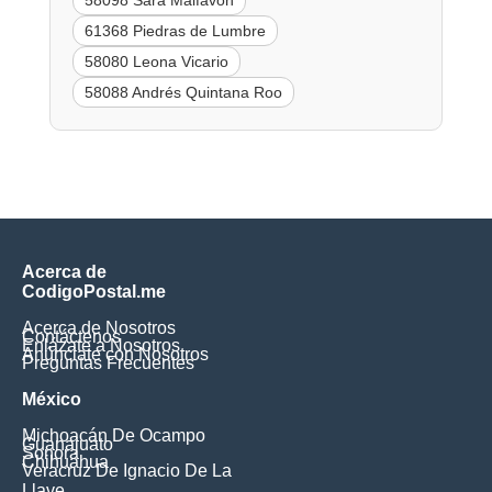
58098 Sara Malfavón
61368 Piedras de Lumbre
58080 Leona Vicario
58088 Andrés Quintana Roo
Acerca de
CodigoPostal.me
Acerca de Nosotros
Contáctenos
Enlázate a Nosotros
Anúnciate con Nosotros
Preguntas Frecuentes
México
Michoacán De Ocampo
Guanajuato
Sonora
Chihuahua
Veracruz De Ignacio De La
Llave