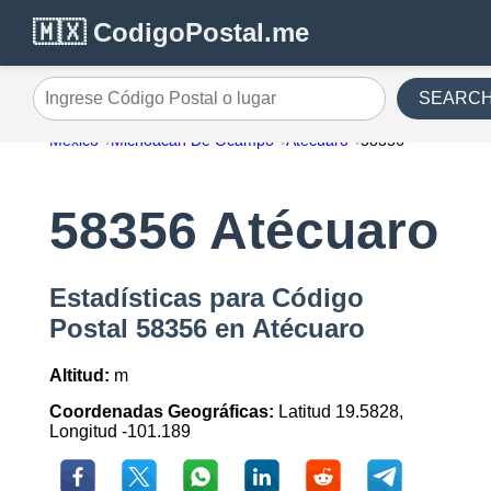
🇲🇽 CodigoPostal.me
SEARC
Ingrese Código Postal o lugar
México
Michoacán De Ocampo
Atécuaro
58356
58356 Atécuaro
Estadísticas para Código
Postal 58356 en Atécuaro
Altitud:
m
Coordenadas Geográficas:
Latitud 19.5828,
Longitud -101.189