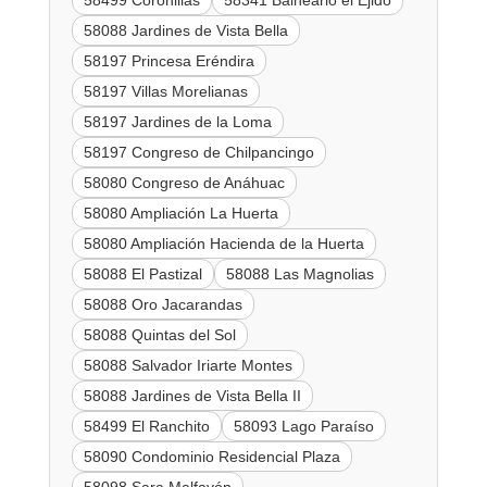
58499 Coronillas
58341 Balneario el Ejido
58088 Jardines de Vista Bella
58197 Princesa Eréndira
58197 Villas Morelianas
58197 Jardines de la Loma
58197 Congreso de Chilpancingo
58080 Congreso de Anáhuac
58080 Ampliación La Huerta
58080 Ampliación Hacienda de la Huerta
58088 El Pastizal
58088 Las Magnolias
58088 Oro Jacarandas
58088 Quintas del Sol
58088 Salvador Iriarte Montes
58088 Jardines de Vista Bella II
58499 El Ranchito
58093 Lago Paraíso
58090 Condominio Residencial Plaza