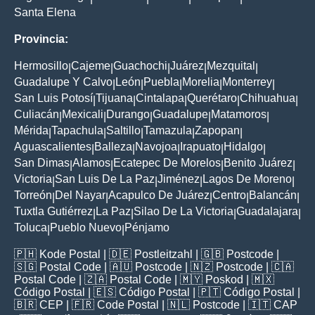
Santa Elena
Provincia:
Hermosillo
Cajeme
Guachochi
Juárez
Mezquital
|
|
|
|
|
Guadalupe Y Calvo
León
Puebla
Morelia
Monterrey
|
|
|
|
|
San Luis Potosí
Tijuana
Cintalapa
Querétaro
Chihuahua
|
|
|
|
|
Culiacán
Mexicali
Durango
Guadalupe
Matamoros
|
|
|
|
|
Mérida
Tapachula
Saltillo
Tamazula
Zapopan
|
|
|
|
|
Aguascalientes
Balleza
Navojoa
Irapuato
Hidalgo
|
|
|
|
|
San Dimas
Alamos
Ecatepec De Morelos
Benito Juárez
|
|
|
|
Victoria
San Luis De La Paz
Jiménez
Lagos De Moreno
|
|
|
|
Torreón
Del Nayar
Acapulco De Juárez
Centro
Balancán
|
|
|
|
|
Tuxtla Gutiérrez
La Paz
Silao De La Victoria
Guadalajara
|
|
|
|
Toluca
Pueblo Nuevo
Pénjamo
|
|
🇵🇭
Kode Postal
| 🇩🇪
Postleitzahl
| 🇬🇧
Postcode
|
🇸🇬
Postal Code
| 🇦🇺
Postcode
| 🇳🇿
Postcode
| 🇨🇦
Postal Code
| 🇿🇦
Postal Code
| 🇲🇾
Poskod
| 🇲🇽
Código Postal
| 🇪🇸
Código Postal
| 🇵🇹
Código Postal
|
🇧🇷
CEP
| 🇫🇷
Code Postal
| 🇳🇱
Postcode
| 🇮🇹
CAP