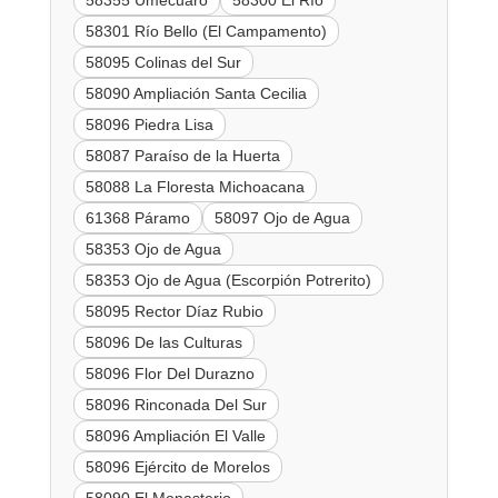
58355 Umécuaro
58300 El Río
58301 Río Bello (El Campamento)
58095 Colinas del Sur
58090 Ampliación Santa Cecilia
58096 Piedra Lisa
58087 Paraíso de la Huerta
58088 La Floresta Michoacana
61368 Páramo
58097 Ojo de Agua
58353 Ojo de Agua
58353 Ojo de Agua (Escorpión Potrerito)
58095 Rector Díaz Rubio
58096 De las Culturas
58096 Flor Del Durazno
58096 Rinconada Del Sur
58096 Ampliación El Valle
58096 Ejército de Morelos