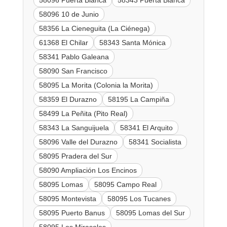
58096 Puerta Blanca
58343 Puerta Blanca
58096 10 de Junio
58356 La Cieneguita (La Ciénega)
61368 El Chilar
58343 Santa Mónica
58341 Pablo Galeana
58090 San Francisco
58095 La Morita (Colonia la Morita)
58359 El Durazno
58195 La Campiña
58499 La Peñita (Pito Real)
58343 La Sanguijuela
58341 El Arquito
58096 Valle del Durazno
58341 Socialista
58095 Pradera del Sur
58090 Ampliación Los Encinos
58095 Lomas
58095 Campo Real
58095 Montevista
58095 Los Tucanes
58095 Puerto Banus
58095 Lomas del Sur