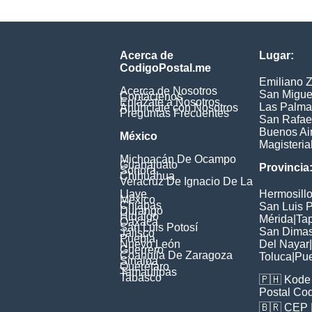
Acerca de
Lugar:
CodigoPostal.me
Emiliano 
Acerca de Nosotros
San Migue
Contáctenos
Enlázate a Nosotros
Las Palma
Anúnciate con Nosotros
Preguntas Frecuentes
San Rafae
Buenos Ai
México
Magisteria
Michoacán De Ocampo
Guanajuato
Provincia
Sonora
Chihuahua
Veracruz De Ignacio De La
Llave
Hermosill
México
Chiapas
San Luis P
Durango
Hidalgo
Mérida
|
Ta
Oaxaca
San Luis Potosí
San Dima
Jalisco
Puebla
Nuevo León
Del Nayar
|
Guerrero
Coahuila De Zaragoza
Toluca
|
Pu
Sinaloa
Querétaro
Tamaulipas
Tabasco
🇵🇭
Kode 
Postal Co
🇧🇷
CEP