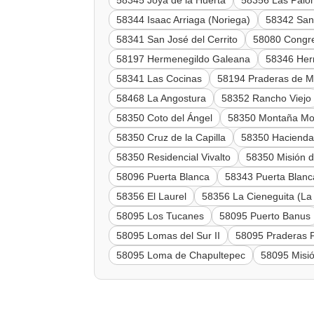
58345 Joya de la Huerta
58356 Las Pal
58344 Isaac Arriaga (Noriega)
58342 San
58341 San José del Cerrito
58080 Congr
58197 Hermenegildo Galeana
58346 Her
58341 Las Cocinas
58194 Praderas de M
58468 La Angostura
58352 Rancho Viejo
58350 Coto del Ángel
58350 Montaña Mo
58350 Cruz de la Capilla
58350 Hacienda
58350 Residencial Vivalto
58350 Misión 
58096 Puerta Blanca
58343 Puerta Blanc
58356 El Laurel
58356 La Cieneguita (La
58095 Los Tucanes
58095 Puerto Banus
58095 Lomas del Sur II
58095 Praderas 
58095 Loma de Chapultepec
58095 Misi