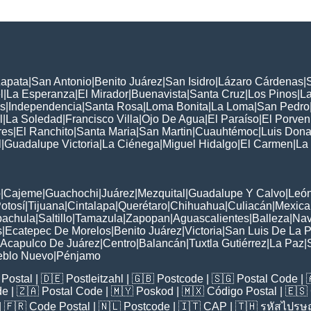
Zapata
|
San Antonio
|
Benito Juárez
|
San Isidro
|
Lázaro Cárdenas
|
l
|
La Esperanza
|
El Mirador
|
Buenavista
|
Santa Cruz
|
Los Pinos
|
La
s
|
Independencia
|
Santa Rosa
|
Loma Bonita
|
La Loma
|
San Pedro
l
|
La Soledad
|
Francisco Villa
|
Ojo De Agua
|
El Paraíso
|
El Porven
res
|
El Ranchito
|
Santa Maria
|
San Martin
|
Cuauhtémoc
|
Luis Dona
l
|
Guadalupe Victoria
|
La Ciénega
|
Miguel Hidalgo
|
El Carmen
|
La
:
o
|
Cajeme
|
Guachochi
|
Juárez
|
Mezquital
|
Guadalupe Y Calvo
|
Leó
otosí
|
Tijuana
|
Cintalapa
|
Querétaro
|
Chihuahua
|
Culiacán
|
Mexical
pachula
|
Saltillo
|
Tamazula
|
Zapopan
|
Aguascalientes
|
Balleza
|
Nav
s
|
Ecatepec De Morelos
|
Benito Juárez
|
Victoria
|
San Luis De La 
Acapulco De Juárez
|
Centro
|
Balancán
|
Tuxtla Gutiérrez
|
La Paz
|
eblo Nuevo
|
Pénjamo
Postal
| 🇩🇪
Postleitzahl
| 🇬🇧
Postcode
| 🇸🇬
Postal Code
| 
de
| 🇿🇦
Postal Code
| 🇲🇾
Poskod
| 🇲🇽
Código Postal
| 🇪🇸
| 🇫🇷
Code Postal
| 🇳🇱
Postcode
| 🇮🇹
CAP
| 🇹🇭
รหัสไปรษณ