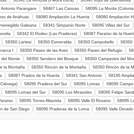
omas
58342 La Mintzita (Piedra Dura)
58345 Joya de Buenavista
 Antonio Parangare
58467 Las Canoas
58095 La Morita (Colonia 
eso de Anáhuac
58080 Ampliación La Huerta
58080 Ampliación H
menegildo Galeana
58341 Simpanio Norte
58095 Villas del Sur
orelia
58342 El Rodeo (Las Praderas)
58087 Paraíso de la Huer
58350 Lartesi
58350 Esmeralda
58350 Campobello
58350 
narca I
58350 Paseo de las Aves
58350 Paseo del Refugio
58
 del Monte
58350 Sendero del Bosque
58350 Campestre del Mo
de la Montaña
58350 Rincón de la Montaña
58350 Rincón de la M
a
58087 Prados de la Huerta
58341 San Antonio
58195 Amplia
 Ciénega)
58095 Pradera del Sur
58095 Lomas
58095 Campo
58095 Lomas del Sur
58095 Los Mirasoles
58095 Felipe Sand
Paraíso
58095 Torres Altavista
58095 Valle El Rosario
58095 Lo
ón de San Diego
58095 Praderas de la Loma
58095 Valle Dorado 