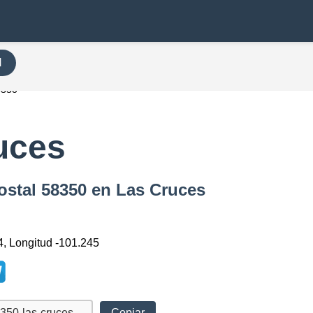
H
8350
uces
ostal 58350 en Las Cruces
4, Longitud -101.245
Copiar