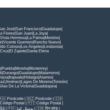
San José
|
San Francisco
|
Guadalupe
|
s Flores
|
San Juan
|
La Joya
|
|
Vista Hermosa
|
La Palma
|
Morelos
|
ir
|
Vicente Guerrero
|
Rancho Nuevo
|
ldo Colosio
|
Los Ángeles
|
Lindavista
|
 Cruz
|
El Zapote
|
Santa Elena
n
|
Puebla
|
Morelia
|
Monterrey
|
i
|
Durango
|
Guadalupe
|
Matamoros
|
ojoa
|
Irapuato
|
Hidalgo
|
Alamos
|
Paz
|
Jiménez
|
Lagos De Moreno
|
Torreón
|
Silao De La Victoria
|
Guadalajara
|
🇦🇺
Postcode
| 🇳🇿
Postcode
| 🇨🇦
Código Postal
| 🇵🇹
Código Postal
|
ีย์
| 🇵🇰
پوسٹل کوڈ
| 🇮🇳
पिन कोड
|