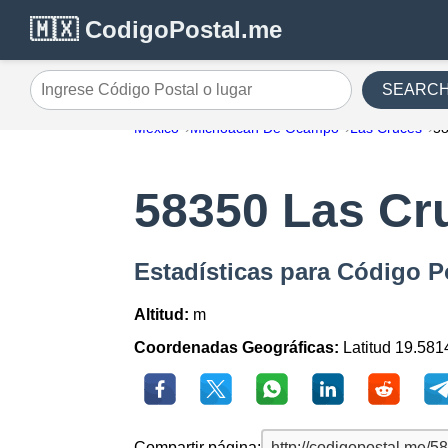
🇲🇽 CodigoPostal.me
SEARC
Ingrese Código Postal o lugar
México
Michoacán De Ocampo
Las Cruces
5
58350 Las Cr
Estadísticas para Código P
Altitud:
m
Coordenadas Geográficas:
Latitud 19.581
Compartir página: