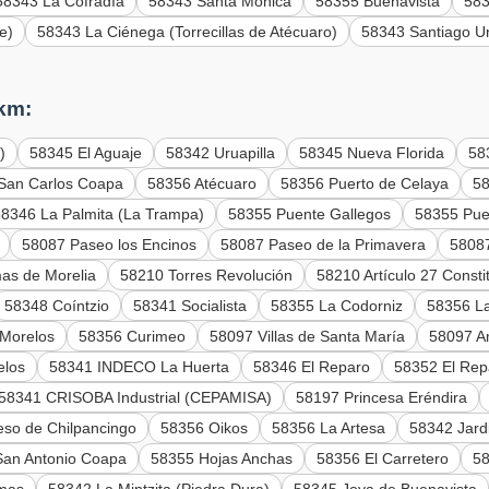
58343 La Cofradía
58343 Santa Mónica
58355 Buenavista
583
e)
58343 La Ciénega (Torrecillas de Atécuaro)
58343 Santiago 
 km:
)
58345 El Aguaje
58342 Uruapilla
58345 Nueva Florida
58
San Carlos Coapa
58356 Atécuaro
58356 Puerto de Celaya
58
58346 La Palmita (La Trampa)
58355 Puente Gallegos
58355 Pue
58087 Paseo los Encinos
58087 Paseo de la Primavera
58087
as de Morelia
58210 Torres Revolución
58210 Artículo 27 Consti
58348 Coíntzio
58341 Socialista
58355 La Codorniz
58356 La
 Morelos
58356 Curimeo
58097 Villas de Santa María
58097 A
elos
58341 INDECO La Huerta
58346 El Reparo
58352 El Rep
58341 CRISOBA Industrial (CEPAMISA)
58197 Princesa Eréndira
so de Chilpancingo
58356 Oikos
58356 La Artesa
58342 Jard
San Antonio Coapa
58355 Hojas Anchas
58356 El Carretero
58