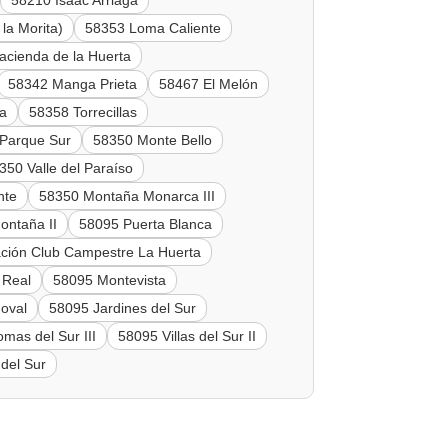
58210 Isaac Arriaga
la Morita)
58353 Loma Caliente
acienda de la Huerta
58342 Manga Prieta
58467 El Melón
ta
58358 Torrecillas
Parque Sur
58350 Monte Bello
350 Valle del Paraíso
nte
58350 Montaña Monarca III
ontaña II
58095 Puerta Blanca
ción Club Campestre La Huerta
 Real
58095 Montevista
oval
58095 Jardines del Sur
mas del Sur III
58095 Villas del Sur II
del Sur