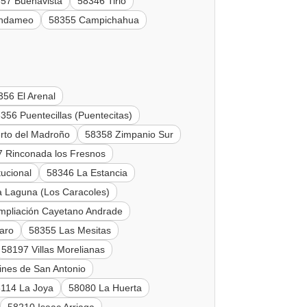
57 Buenavista
58346 Tirio
Undameo
58355 Campichahua
356 El Arenal
356 Puentecillas (Puentecitas)
rto del Madroño
58358 Zimpanio Sur
 Rinconada los Fresnos
tucional
58346 La Estancia
 Laguna (Los Caracoles)
mpliación Cayetano Andrade
aro
58355 Las Mesitas
58197 Villas Morelianas
ines de San Antonio
114 La Joya
58080 La Huerta