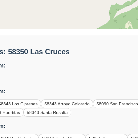
s: 58350 Las Cruces
m:
m:
58343 Los Cipreses
58343 Arroyo Colorado
58090 San Francisc
 Huertitas
58343 Santa Rosalía
m: