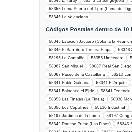
58343 El Taray
58343 La Sanguijuela
58355 Loma Puerto del Tigre (Loma del Tigr
58346 La Valenciana
Códigos Postales dentro de 10
58345 Estación Jácuaro (Colonia la Reunión
58345 El Barretero Tercera Etapa
58346 
58195 La Campiña
58355 Umécuaro
58087 San Miguel
58087 Real San Diego
58087 Paseo de la Castellana
58210 Lom
58341 Pablo Galeana
58341 El Arquito
58341 Balneario el Ejido
58341 Tenencia
58356 Las Tinajas (La Tinaja)
58030 Mor
58356 Los Capulines
58130 Industrial
58197 Jardines de la Loma
58197 Congre
58342 Rancho Prieto (Los Pinos)
58346 