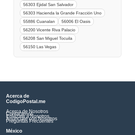
56303 Ejidal San Salvador
56303 Hacienda la Grande Fracción Uno
55886 Cuanalan
56006 El Oasis
56200 Vicente Riva Palacio
56208 San Miguel Tocuila
56150 Las Vegas
Acerca de
CodigoPostal.me
Acerca de Nosotros
Contáctenos
Enlázate a Nosotros
Anúnciate con Nosotros
Preguntas Frecuentes
México