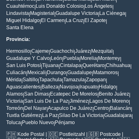
Cuauhtémoc
Luis Donaldo Colosio
Los Ángeles
|
|
|
Lindavista
Magisterial
Guadalupe Victoria
La Ciénega
|
|
|
|
Miguel Hidalgo
El Carmen
La Cruz
El Zapote
|
|
|
|
Santa Elena
Provincia:
Hermosillo
Cajeme
Guachochi
Juárez
Mezquital
|
|
|
|
|
Guadalupe Y Calvo
León
Puebla
Morelia
Monterrey
|
|
|
|
|
San Luis Potosí
Tijuana
Cintalapa
Querétaro
Chihuahua
|
|
|
|
|
Culiacán
Mexicali
Durango
Guadalupe
Matamoros
|
|
|
|
|
Mérida
Saltillo
Tapachula
Tamazula
Zapopan
|
|
|
|
|
Aguascalientes
Balleza
Navojoa
Irapuato
Hidalgo
|
|
|
|
|
Alamos
San Dimas
Ecatepec De Morelos
Benito Juárez
|
|
|
|
Victoria
San Luis De La Paz
Jiménez
Lagos De Moreno
|
|
|
|
Torreón
Del Nayar
Acapulco De Juárez
Centro
Balancán
|
|
|
|
|
Tuxtla Gutiérrez
La Paz
Silao De La Victoria
Guadalajara
|
|
|
|
Toluca
Pueblo Nuevo
Pénjamo
|
|
🇵🇭
Kode Postal
| 🇩🇪
Postleitzahl
| 🇬🇧
Postcode
|