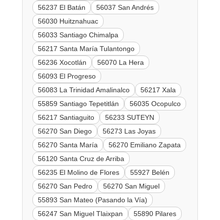
56237 El Batán
56037 San Andrés
56030 Huitznahuac
56033 Santiago Chimalpa
56217 Santa María Tulantongo
56236 Xocotlán
56070 La Hera
56093 El Progreso
56083 La Trinidad Amalinalco
56217 Xala
55859 Santiago Tepetitlán
56035 Ocopulco
56217 Santiaguito
56233 SUTEYN
56270 San Diego
56273 Las Joyas
56270 Santa María
56270 Emiliano Zapata
56120 Santa Cruz de Arriba
56235 El Molino de Flores
55927 Belén
56270 San Pedro
56270 San Miguel
55893 San Mateo (Pasando la Vía)
56247 San Miguel Tlaixpan
55890 Pilares