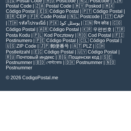
🇸🇬
Postal Code
| 🇦🇺
Postcode
| 🇳🇿
Postcode
| 🇨🇦
Postal Code
| 🇿🇦
Postal Code
| 🇲🇾
Poskod
| 🇲🇽
Código Postal
| 🇪🇸
Código Postal
| 🇵🇹
Código Postal
|
🇧🇷
CEP
| 🇫🇷
Code Postal
| 🇳🇱
Postcode
| 🇮🇹
CAP
| 🇹🇭
รหัสไปรษณีย์
| 🇵🇰
پوسٹل کوڈ
| 🇮🇳
पिन कोड
| 🇨🇴
Código Postal
| 🇦🇷
Código Postal
| 🇰🇷
우편번호
| 🇹🇷
Posta Kodu
| 🇵🇱
Kod Pocztowy
| 🇷🇴
Cod Poștal
| 🇫🇮
Postinumero
| 🇵🇪
Código Postal
| 🇨🇱
Código Postal
|
🇺🇸
ZIP Code
| 🇯🇵
郵便番号
| 🇦🇹
PLZ
| 🇨🇭
Postleitzahl
| 🇪🇨
Código Postal
| 🇺🇾
Código Postal
|
🇷🇺
Почтовый индекс
| 🇧🇬
Пощенски код
| 🇸🇪
Postnummer
| 🇧🇩
পোস্টকোড
| 🇩🇰
Postnummer
| 🇳🇴
Postnummer
© 2026 CodigoPostal.me