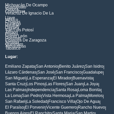
Michoacán De Ocampo
Guanajuato
Sonora
Chihuahua
Veracruz De Ignacio De La
Llave
México
Chiapas
Durango
Hidalgo
Oaxaca
San Luis Potosí
Jalisco
Puebla
Nuevo León
Guerrero
Coahuila De Zaragoza
Sinaloa
Querétaro
Tamaulipas
Tabasco
Lugar:
Emiliano Zapata
San Antonio
Benito Juárez
San Isidro
|
|
|
|
Lázaro Cárdenas
San José
San Francisco
Guadalupe
|
|
|
|
San Miguel
La Esperanza
El Mirador
Buenavista
|
|
|
|
Santa Cruz
Los Pinos
Las Flores
San Juan
La Joya
|
|
|
|
|
Las Palmas
Independencia
Santa Rosa
Loma Bonita
|
|
|
|
La Loma
San Pedro
Vista Hermosa
La Palma
Morelos
|
|
|
|
|
San Rafael
La Soledad
Francisco Villa
Ojo De Agua
|
|
|
|
El Paraíso
El Porvenir
Vicente Guerrero
Rancho Nuevo
|
|
|
|
Buenos Aires
El Ranchito
Santa Maria
San Martin
|
|
|
|