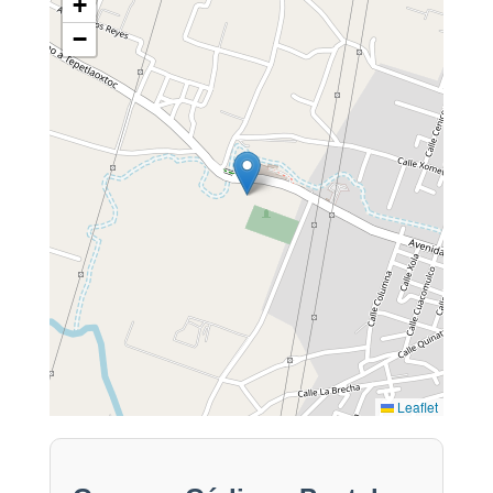
+
−
Leaflet