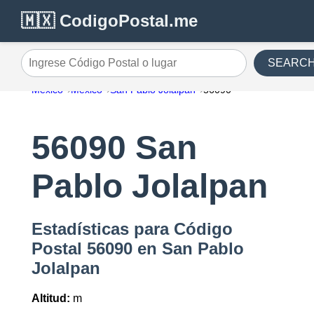
🇲🇽 CodigoPostal.me
SEARC
Ingrese Código Postal o lugar
México
México
San Pablo Jolalpan
56090
56090 San
Pablo Jolalpan
Estadísticas para Código
Postal 56090 en San Pablo
Jolalpan
Altitud:
m