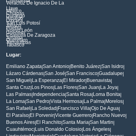
Chihuahua
Veracruz De Ignacio De La
Llave
México
Chiapas
Durango
Hidalgo
Oaxaca
San Luis Potosí
Jalisco
Puebla
Nuevo León
Guerrero
Coahuila De Zaragoza
Sinaloa
Querétaro
Tamaulipas
Tabasco
Lugar:
Emiliano Zapata
San Antonio
Benito Juárez
San Isidro
|
|
|
|
Lázaro Cárdenas
San José
San Francisco
Guadalupe
|
|
|
|
San Miguel
La Esperanza
El Mirador
Buenavista
|
|
|
|
Santa Cruz
Los Pinos
Las Flores
San Juan
La Joya
|
|
|
|
|
Las Palmas
Independencia
Santa Rosa
Loma Bonita
|
|
|
|
La Loma
San Pedro
Vista Hermosa
La Palma
Morelos
|
|
|
|
|
San Rafael
La Soledad
Francisco Villa
Ojo De Agua
|
|
|
|
El Paraíso
El Porvenir
Vicente Guerrero
Rancho Nuevo
|
|
|
|
Buenos Aires
El Ranchito
Santa Maria
San Martin
|
|
|
|
Cuauhtémoc
Luis Donaldo Colosio
Los Ángeles
|
|
|