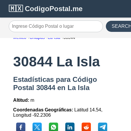
🇲🇽 CodigoPostal.me
SEARC
Ingrese Código Postal o lugar
México
Chiapas
La Isla
30844
30844 La Isla
Estadísticas para Código
Postal 30844 en La Isla
Altitud:
m
Coordenadas Geográficas:
Latitud 14.54,
Longitud -92.2306