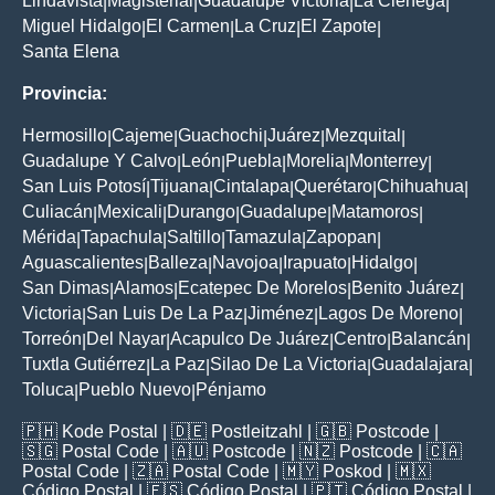
Lindavista
Magisterial
Guadalupe Victoria
La Ciénega
|
|
|
|
Miguel Hidalgo
El Carmen
La Cruz
El Zapote
|
|
|
|
Santa Elena
Provincia:
Hermosillo
Cajeme
Guachochi
Juárez
Mezquital
|
|
|
|
|
Guadalupe Y Calvo
León
Puebla
Morelia
Monterrey
|
|
|
|
|
San Luis Potosí
Tijuana
Cintalapa
Querétaro
Chihuahua
|
|
|
|
|
Culiacán
Mexicali
Durango
Guadalupe
Matamoros
|
|
|
|
|
Mérida
Tapachula
Saltillo
Tamazula
Zapopan
|
|
|
|
|
Aguascalientes
Balleza
Navojoa
Irapuato
Hidalgo
|
|
|
|
|
San Dimas
Alamos
Ecatepec De Morelos
Benito Juárez
|
|
|
|
Victoria
San Luis De La Paz
Jiménez
Lagos De Moreno
|
|
|
|
Torreón
Del Nayar
Acapulco De Juárez
Centro
Balancán
|
|
|
|
|
Tuxtla Gutiérrez
La Paz
Silao De La Victoria
Guadalajara
|
|
|
|
Toluca
Pueblo Nuevo
Pénjamo
|
|
🇵🇭
Kode Postal
| 🇩🇪
Postleitzahl
| 🇬🇧
Postcode
|
🇸🇬
Postal Code
| 🇦🇺
Postcode
| 🇳🇿
Postcode
| 🇨🇦
Postal Code
| 🇿🇦
Postal Code
| 🇲🇾
Poskod
| 🇲🇽
Código Postal
| 🇪🇸
Código Postal
| 🇵🇹
Código Postal
|