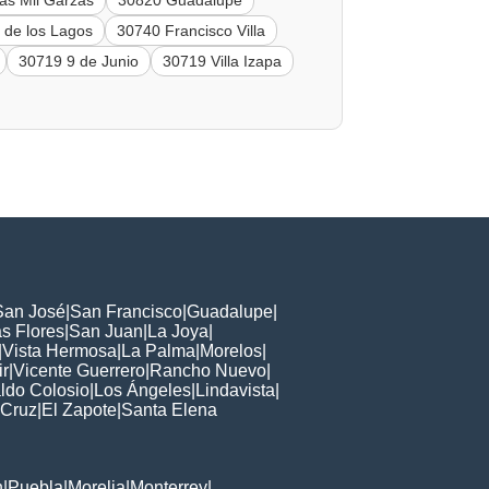
as Mil Garzas
30820 Guadalupe
 de los Lagos
30740 Francisco Villa
30719 9 de Junio
30719 Villa Izapa
San José
|
San Francisco
|
Guadalupe
|
s Flores
|
San Juan
|
La Joya
|
|
Vista Hermosa
|
La Palma
|
Morelos
|
ir
|
Vicente Guerrero
|
Rancho Nuevo
|
ldo Colosio
|
Los Ángeles
|
Lindavista
|
 Cruz
|
El Zapote
|
Santa Elena
n
|
Puebla
|
Morelia
|
Monterrey
|