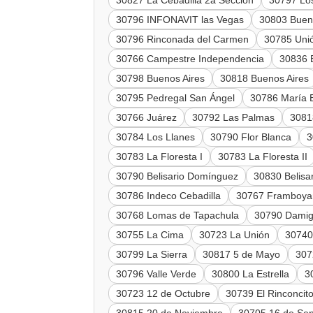
30827 La Cebadilla 2a Sección
30797 Los
30796 INFONAVIT las Vegas
30803 Buen
30796 Rinconada del Carmen
30785 Uni
30766 Campestre Independencia
30836 
30798 Buenos Aires
30818 Buenos Aires
30795 Pedregal San Ángel
30786 María 
30766 Juárez
30792 Las Palmas
3081
30784 Los Llanes
30790 Flor Blanca
3
30783 La Floresta I
30783 La Floresta II
30790 Belisario Domínguez
30830 Belisa
30786 Indeco Cebadilla
30767 Framboyan
30768 Lomas de Tapachula
30790 Dami
30755 La Cima
30723 La Unión
30740
30799 La Sierra
30817 5 de Mayo
307
30796 Valle Verde
30800 La Estrella
3
30723 12 de Octubre
30739 El Rinconcit