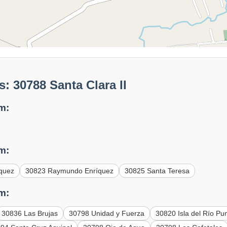
: 30788 Santa Clara II
m:
m:
quez
30823 Raymundo Enríquez
30825 Santa Teresa
m:
30836 Las Brujas
30798 Unidad y Fuerza
30820 Isla del Río P