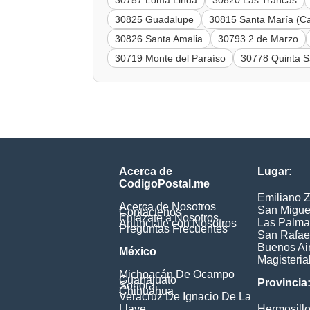
30757 Loma Linda
30820 Las Trancas
30825 Guadalupe
30815 Santa María (C
30826 Santa Amalia
30793 2 de Marzo
30719 Monte del Paraíso
30778 Quinta S
Acerca de
Lugar:
CodigoPostal.me
Emiliano 
Acerca de Nosotros
San Migue
Contáctenos
Enlázate a Nosotros
Las Palma
Anúnciate con Nosotros
Preguntas Frecuentes
San Rafae
Buenos Ai
México
Magisteria
Michoacán De Ocampo
Guanajuato
Provincia
Sonora
Chihuahua
Veracruz De Ignacio De La
Llave
Hermosill