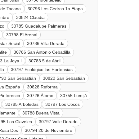
 San Juan
30796 Montebello
 de Tacana
30796 Los Cedros 1a Etapa
embre
30824 Claudia
zo
30785 Guadalupe Palmeras
30798 El Arenal
tar Social
30786 Villa Dorada
fite
30786 San Antonio Cebadilla
3 La Joya I
30783 5 de Abril
lla
30797 Ecológico las Hortensias
790 San Sebastián
30820 San Sebastián
va España
30828 Reforma
Pintoresco
30726 Átomo
30755 Lumijá
30785 Arboledas
30797 Los Cocos
Diamante
30788 Buena Vista
95 Los Claveles
30797 Valle Dorado
Rosa Dos
30794 20 de Noviembre