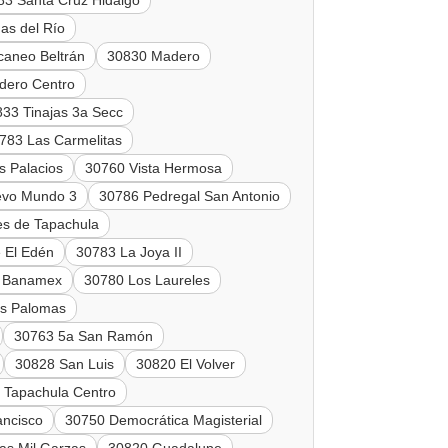
83 Santa Cruz Hidalgo
as del Río
caneo Beltrán
30830 Madero
dero Centro
33 Tinajas 3a Secc
783 Las Carmelitas
s Palacios
30760 Vista Hermosa
evo Mundo 3
30786 Pedregal San Antonio
es de Tapachula
 El Edén
30783 La Joya II
i Banamex
30780 Los Laureles
as Palomas
30763 5a San Ramón
30828 San Luis
30820 El Volver
 Tapachula Centro
ancisco
30750 Democrática Magisterial