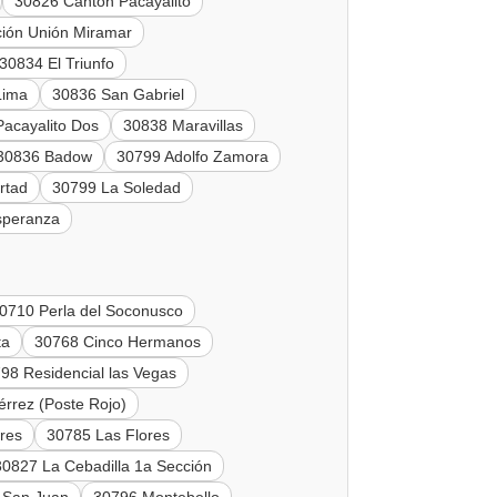
30826 Cantón Pacayalito
ción Unión Miramar
30834 El Triunfo
Lima
30836 San Gabriel
acayalito Dos
30838 Maravillas
30836 Badow
30799 Adolfo Zamora
rtad
30799 La Soledad
speranza
0710 Perla del Soconusco
ta
30768 Cinco Hermanos
98 Residencial las Vegas
rrez (Poste Rojo)
res
30785 Las Flores
30827 La Cebadilla 1a Sección