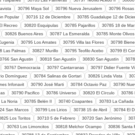
 Tulipanes
30785 Las Palmeras
30797 Teófilo Acebo II
30800
avista
30796 Maya Sol
30796 Nueva Jerusalem
30796 Rosas
ón Popular
30716 12 de Diciembre
30785 Guadalupe 12 de Dici
El Recreo
30820 Esquipulas
30785 Pajarillos
30785 18 de Mar
30826 Buenos Aires
30787 La Esmeralda
30785 Monte Olivos
Eugenia
30795 Los Amates
30795 Villa las Flores
30798 Bienes
8 Las Palmas
30827 Murillo
30795 Teofilo Acebo
30799 El Con
0766 San Agustin
30818 San Agustín
30830 San Agustín
3078
30767 Democracia
30797 Cantarranas
30797 Didier Fuente Vi
rio Domínguez
30784 Salinas de Gortari
30826 Linda Vista
30
es Infonavit
30790 José Marti
30784 Octavio Paz
30790 Nue
gas
30790 Pacifico
30786 Universo
30820 El Círculo
30786 
 La Noria
30785 Belén II
30740 Coapantes
30783 La Cañada
24 San Marcos
30799 Los Lirios
30738 15 de Abril
30784 El 
0825 Los Toritos
30710 5 de Febrero
30720 San Jerónimo
307
o
30763 Los Limoncitos
30818 Melchor Ocampo
30836 Santa 