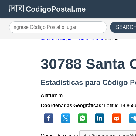
🇲🇽 CodigoPostal.me
SEARC
Ingrese Código Postal o lugar
México
Chiapas
Santa Clara Ii
30788
30788 Santa C
Estadísticas para Código Po
Altitud:
m
Coordenadas Geográficas:
Latitud 14.868
Compartir página: