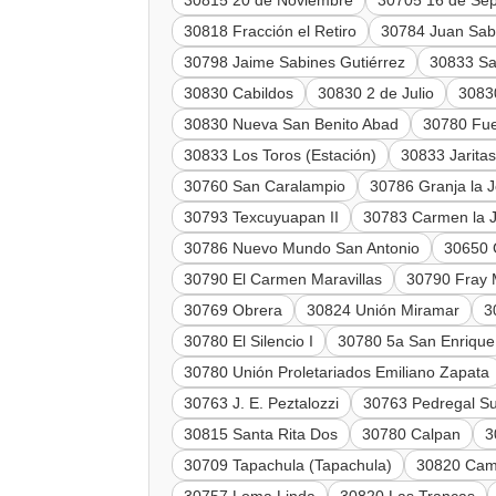
30815 20 de Noviembre
30705 16 de Se
30818 Fracción el Retiro
30784 Juan Sab
30798 Jaime Sabines Gutiérrez
30833 Sa
30830 Cabildos
30830 2 de Julio
3083
30830 Nueva San Benito Abad
30780 Fue
30833 Los Toros (Estación)
30833 Jaritas
30760 San Caralampio
30786 Granja la 
30793 Texcuyuapan II
30783 Carmen la 
30786 Nuevo Mundo San Antonio
30650 
30790 El Carmen Maravillas
30790 Fray 
30769 Obrera
30824 Unión Miramar
3
30780 El Silencio I
30780 5a San Enrique
30780 Unión Proletariados Emiliano Zapata
30763 J. E. Peztalozzi
30763 Pedregal Su
30815 Santa Rita Dos
30780 Calpan
3
30709 Tapachula (Tapachula)
30820 Cam