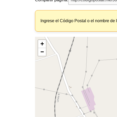
Ingrese el Código Postal o el nombre de 
+
−