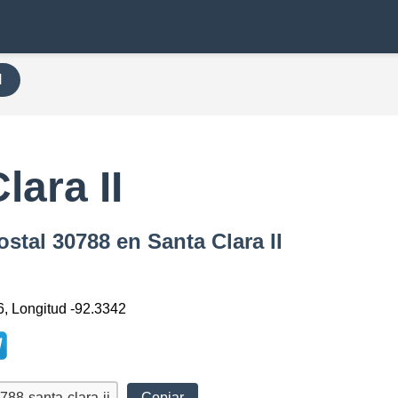
H
lara II
stal 30788 en Santa Clara II
6, Longitud -92.3342
Copiar