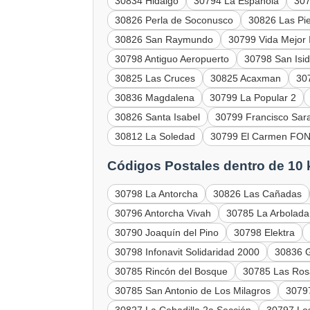
30834 Hidalgo
30794 La Española
307
30826 Perla de Soconusco
30826 Las Pie
30826 San Raymundo
30799 Vida Mejor I
30798 Antiguo Aeropuerto
30798 San Isid
30825 Las Cruces
30825 Acaxman
30
30836 Magdalena
30799 La Popular 2
30826 Santa Isabel
30799 Francisco Sar
30812 La Soledad
30799 El Carmen F
Códigos Postales dentro de 10
30798 La Antorcha
30826 Las Cañadas
30796 Antorcha Vivah
30785 La Arbolada
30790 Joaquín del Pino
30798 Elektra
30798 Infonavit Solidaridad 2000
30836 
30785 Rincón del Bosque
30785 Las Ros
30785 San Antonio de Los Milagros
30797