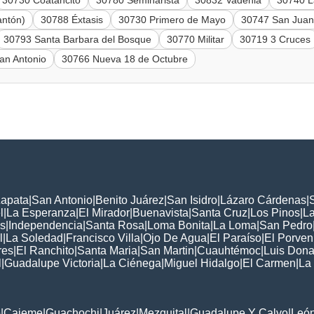
30730 Coatancito
30780 Seminarista
30832 Vadenia
30740 L
antón)
30788 Éxtasis
30730 Primero de Mayo
30747 San Juan
30793 Santa Barbara del Bosque
30770 Militar
30719 3 Cruces
an Antonio
30766 Nueva 18 de Octubre
Zapata
|
San Antonio
|
Benito Juárez
|
San Isidro
|
Lázaro Cárdenas
|
l
|
La Esperanza
|
El Mirador
|
Buenavista
|
Santa Cruz
|
Los Pinos
|
La
s
|
Independencia
|
Santa Rosa
|
Loma Bonita
|
La Loma
|
San Pedro
l
|
La Soledad
|
Francisco Villa
|
Ojo De Agua
|
El Paraíso
|
El Porven
res
|
El Ranchito
|
Santa Maria
|
San Martin
|
Cuauhtémoc
|
Luis Dona
l
|
Guadalupe Victoria
|
La Ciénega
|
Miguel Hidalgo
|
El Carmen
|
La
:
o
|
Cajeme
|
Guachochi
|
Juárez
|
Mezquital
|
Guadalupe Y Calvo
|
Leó