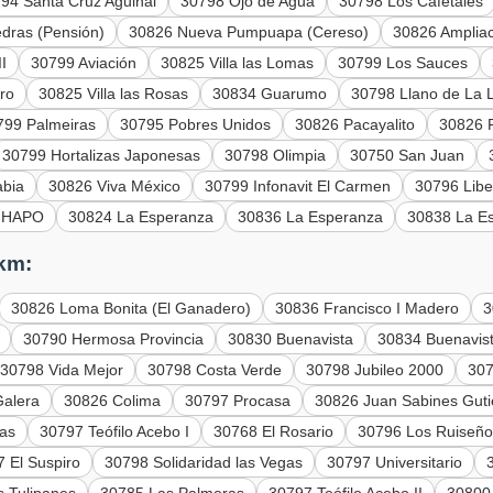
94 Santa Cruz Aguinal
30798 Ojo de Agua
30798 Los Cafetales
dras (Pensión)
30826 Nueva Pumpuapa (Cereso)
30826 Amplia
I
30799 Aviación
30825 Villa las Lomas
30799 Los Sauces
ro
30825 Villa las Rosas
30834 Guarumo
30798 Llano de La 
799 Palmeiras
30795 Pobres Unidos
30826 Pacayalito
30826 P
30799 Hortalizas Japonesas
30798 Olimpia
30750 San Juan
abia
30826 Viva México
30799 Infonavit El Carmen
30796 Libe
ONHAPO
30824 La Esperanza
30836 La Esperanza
30838 La E
 km:
30826 Loma Bonita (El Ganadero)
30836 Francisco I Madero
3
30790 Hermosa Provincia
30830 Buenavista
30834 Buenavis
30798 Vida Mejor
30798 Costa Verde
30798 Jubileo 2000
307
Galera
30826 Colima
30797 Procasa
30826 Juan Sabines Gutié
as
30797 Teófilo Acebo I
30768 El Rosario
30796 Los Ruiseño
 El Suspiro
30798 Solidaridad las Vegas
30797 Universitario