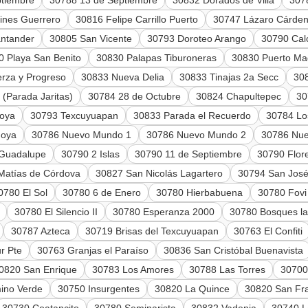
ptiembre
30788 13 de Septiembre
30832 Dorados de Villa
307
ines Guerrero
30816 Felipe Carrillo Puerto
30747 Lázaro Cárden
ntander
30805 San Vicente
30793 Doroteo Arango
30790 Cal
0 Playa San Benito
30830 Palapas Tiburoneras
30830 Puerto Ma
rza y Progreso
30833 Nueva Delia
30833 Tinajas 2a Secc
308
 (Parada Jaritas)
30784 28 de Octubre
30824 Chapultepec
30
Joya
30793 Texcuyuapan
30833 Parada el Recuerdo
30784 Lo
Joya
30786 Nuevo Mundo 1
30786 Nuevo Mundo 2
30786 Nu
Guadalupe
30790 2 Islas
30790 11 de Septiembre
30790 Flor
Matías de Córdova
30827 San Nicolás Lagartero
30794 San José
0780 El Sol
30780 6 de Enero
30780 Hierbabuena
30780 Fov
30780 El Silencio II
30780 Esperanza 2000
30780 Bosques l
30787 Azteca
30719 Brisas del Texcuyuapan
30763 El Confiti
r Pte
30763 Granjas el Paraíso
30836 San Cristóbal Buenavista
0820 San Enrique
30783 Los Amores
30788 Las Torres
30700
ino Verde
30750 Insurgentes
30820 La Quince
30820 San Fr