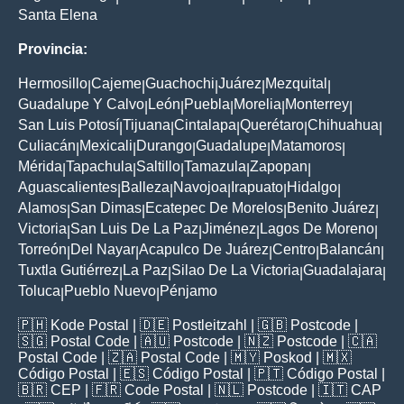
Santa Elena
Provincia:
Hermosillo
Cajeme
Guachochi
Juárez
Mezquital
|
|
|
|
|
Guadalupe Y Calvo
León
Puebla
Morelia
Monterrey
|
|
|
|
|
San Luis Potosí
Tijuana
Cintalapa
Querétaro
Chihuahua
|
|
|
|
|
Culiacán
Mexicali
Durango
Guadalupe
Matamoros
|
|
|
|
|
Mérida
Tapachula
Saltillo
Tamazula
Zapopan
|
|
|
|
|
Aguascalientes
Balleza
Navojoa
Irapuato
Hidalgo
|
|
|
|
|
Alamos
San Dimas
Ecatepec De Morelos
Benito Juárez
|
|
|
|
Victoria
San Luis De La Paz
Jiménez
Lagos De Moreno
|
|
|
|
Torreón
Del Nayar
Acapulco De Juárez
Centro
Balancán
|
|
|
|
|
Tuxtla Gutiérrez
La Paz
Silao De La Victoria
Guadalajara
|
|
|
|
Toluca
Pueblo Nuevo
Pénjamo
|
|
🇵🇭
Kode Postal
| 🇩🇪
Postleitzahl
| 🇬🇧
Postcode
|
🇸🇬
Postal Code
| 🇦🇺
Postcode
| 🇳🇿
Postcode
| 🇨🇦
Postal Code
| 🇿🇦
Postal Code
| 🇲🇾
Poskod
| 🇲🇽
Código Postal
| 🇪🇸
Código Postal
| 🇵🇹
Código Postal
|
🇧🇷
CEP
| 🇫🇷
Code Postal
| 🇳🇱
Postcode
| 🇮🇹
CAP