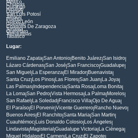
México
Chiapas
Durango
Hidalgo
Oaxaca
San Luis Potosí
Jalisco
Puebla
Nuevo León
Guerrero
Coahuila De Zaragoza
Sinaloa
Querétaro
Tamaulipas
Tabasco
Lugar:
Emiliano Zapata
San Antonio
Benito Juárez
San Isidro
|
|
|
|
Lázaro Cárdenas
San José
San Francisco
Guadalupe
|
|
|
|
San Miguel
La Esperanza
El Mirador
Buenavista
|
|
|
|
Santa Cruz
Los Pinos
Las Flores
San Juan
La Joya
|
|
|
|
|
Las Palmas
Independencia
Santa Rosa
Loma Bonita
|
|
|
|
La Loma
San Pedro
Vista Hermosa
La Palma
Morelos
|
|
|
|
|
San Rafael
La Soledad
Francisco Villa
Ojo De Agua
|
|
|
|
El Paraíso
El Porvenir
Vicente Guerrero
Rancho Nuevo
|
|
|
|
Buenos Aires
El Ranchito
Santa Maria
San Martin
|
|
|
|
Cuauhtémoc
Luis Donaldo Colosio
Los Ángeles
|
|
|
Lindavista
Magisterial
Guadalupe Victoria
La Ciénega
|
|
|
|
Miguel Hidalgo
El Carmen
La Cruz
El Zapote
|
|
|
|