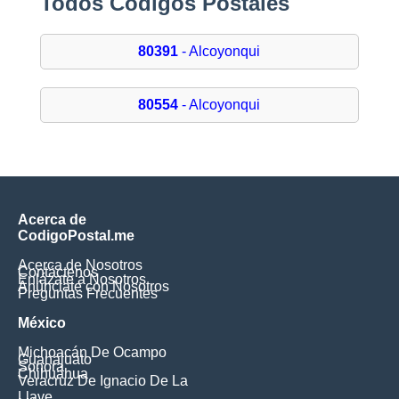
Todos Códigos Postales
80391
- Alcoyonqui
80554
- Alcoyonqui
Acerca de
CodigoPostal.me
Acerca de Nosotros
Contáctenos
Enlázate a Nosotros
Anúnciate con Nosotros
Preguntas Frecuentes
México
Michoacán De Ocampo
Guanajuato
Sonora
Chihuahua
Veracruz De Ignacio De La
Llave