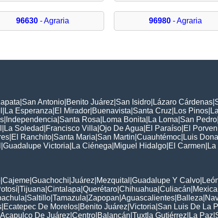
96630
- Agraria
96980
- Agraria
Zapata
|
San Antonio
|
Benito Juárez
|
San Isidro
|
Lázaro Cárdenas
|
l
|
La Esperanza
|
El Mirador
|
Buenavista
|
Santa Cruz
|
Los Pinos
|
La
s
|
Independencia
|
Santa Rosa
|
Loma Bonita
|
La Loma
|
San Pedro
l
|
La Soledad
|
Francisco Villa
|
Ojo De Agua
|
El Paraíso
|
El Porven
res
|
El Ranchito
|
Santa Maria
|
San Martin
|
Cuauhtémoc
|
Luis Dona
l
|
Guadalupe Victoria
|
La Ciénega
|
Miguel Hidalgo
|
El Carmen
|
La
:
o
|
Cajeme
|
Guachochi
|
Juárez
|
Mezquital
|
Guadalupe Y Calvo
|
Leó
otosí
|
Tijuana
|
Cintalapa
|
Querétaro
|
Chihuahua
|
Culiacán
|
Mexical
pachula
|
Saltillo
|
Tamazula
|
Zapopan
|
Aguascalientes
|
Balleza
|
Nav
s
|
Ecatepec De Morelos
|
Benito Juárez
|
Victoria
|
San Luis De La 
Acapulco De Juárez
|
Centro
|
Balancán
|
Tuxtla Gutiérrez
|
La Paz
|