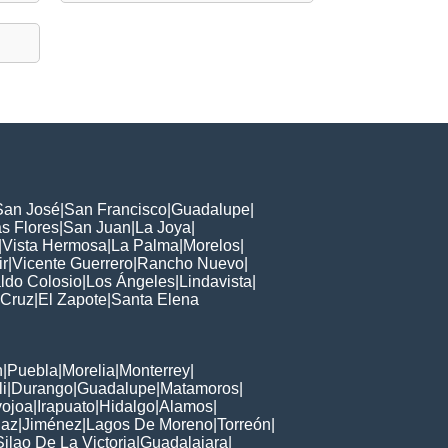
San José
|
San Francisco
|
Guadalupe
|
s Flores
|
San Juan
|
La Joya
|
|
Vista Hermosa
|
La Palma
|
Morelos
|
ir
|
Vicente Guerrero
|
Rancho Nuevo
|
ldo Colosio
|
Los Ángeles
|
Lindavista
|
 Cruz
|
El Zapote
|
Santa Elena
n
|
Puebla
|
Morelia
|
Monterrey
|
i
|
Durango
|
Guadalupe
|
Matamoros
|
ojoa
|
Irapuato
|
Hidalgo
|
Alamos
|
Paz
|
Jiménez
|
Lagos De Moreno
|
Torreón
|
Silao De La Victoria
|
Guadalajara
|