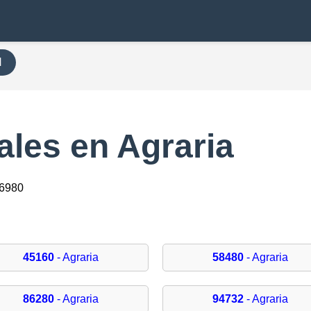
H
les en Agraria
96980
45160
- Agraria
58480
- Agraria
86280
- Agraria
94732
- Agraria