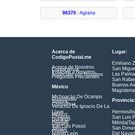
96370
- Agraria
Acerca de
Lugar:
CodigoPostal.me
Emiliano 
Acerca de Nosotros
San Migue
Contáctenos
Enlázate a Nosotros
Las Palma
Anúnciate con Nosotros
Preguntas Frecuentes
San Rafae
Buenos Ai
México
Magisteria
Michoacán De Ocampo
Guanajuato
Provincia
Sonora
Chihuahua
Veracruz De Ignacio De La
Llave
Hermosill
México
Chiapas
San Luis P
Durango
Hidalgo
Mérida
|
Ta
Oaxaca
San Luis Potosí
San Dima
Jalisco
Puebla
Nuevo León
Del Nayar
|