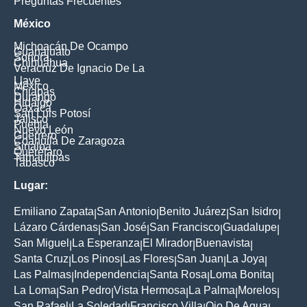
Preguntas Frecuentes
México
Michoacán De Ocampo
Guanajuato
Sonora
Chihuahua
Veracruz De Ignacio De La
Llave
México
Chiapas
Durango
Hidalgo
Oaxaca
San Luis Potosí
Jalisco
Puebla
Nuevo León
Guerrero
Coahuila De Zaragoza
Sinaloa
Querétaro
Tamaulipas
Tabasco
Lugar:
Emiliano Zapata
San Antonio
Benito Juárez
San Isidro
|
|
|
|
Lázaro Cárdenas
San José
San Francisco
Guadalupe
|
|
|
|
San Miguel
La Esperanza
El Mirador
Buenavista
|
|
|
|
Santa Cruz
Los Pinos
Las Flores
San Juan
La Joya
|
|
|
|
|
Las Palmas
Independencia
Santa Rosa
Loma Bonita
|
|
|
|
La Loma
San Pedro
Vista Hermosa
La Palma
Morelos
|
|
|
|
|
San Rafael
La Soledad
Francisco Villa
Ojo De Agua