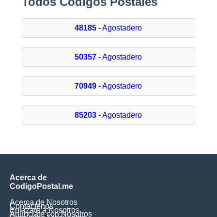
Todos Códigos Postales
48185
- Agostadero
50357
- Agostadero
70949
- Agostadero
85203
- Agostadero
Acerca de
CodigoPostal.me
Acerca de Nosotros
Contáctenos
Enlázate a Nosotros
Anúnciate con Nosotros