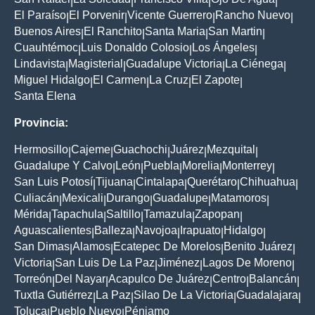
|
|
|
|
El Paraíso
El Porvenir
Vicente Guerrero
Rancho Nuevo
|
|
|
|
Buenos Aires
El Ranchito
Santa Maria
San Martin
|
|
|
|
Cuauhtémoc
Luis Donaldo Colosio
Los Ángeles
|
|
|
Lindavista
Magisterial
Guadalupe Victoria
La Ciénega
|
|
|
|
Miguel Hidalgo
El Carmen
La Cruz
El Zapote
|
|
|
|
Santa Elena
Provincia:
Hermosillo
Cajeme
Guachochi
Juárez
Mezquital
|
|
|
|
|
Guadalupe Y Calvo
León
Puebla
Morelia
Monterrey
|
|
|
|
|
San Luis Potosí
Tijuana
Cintalapa
Querétaro
Chihuahua
|
|
|
|
|
Culiacán
Mexicali
Durango
Guadalupe
Matamoros
|
|
|
|
|
Mérida
Tapachula
Saltillo
Tamazula
Zapopan
|
|
|
|
|
Aguascalientes
Balleza
Navojoa
Irapuato
Hidalgo
|
|
|
|
|
San Dimas
Alamos
Ecatepec De Morelos
Benito Juárez
|
|
|
|
Victoria
San Luis De La Paz
Jiménez
Lagos De Moreno
|
|
|
|
Torreón
Del Nayar
Acapulco De Juárez
Centro
Balancán
|
|
|
|
|
Tuxtla Gutiérrez
La Paz
Silao De La Victoria
Guadalajara
|
|
|
|
Toluca
Pueblo Nuevo
Pénjamo
|
|