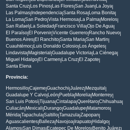
|
|
|
|
Santa Cruz
Los Pinos
Las Flores
San Juan
La Joya
|
|
|
|
|
Las Palmas
Independencia
Santa Rosa
Loma Bonita
|
|
|
|
La Loma
San Pedro
Vista Hermosa
La Palma
Morelos
|
|
|
|
|
San Rafael
La Soledad
Francisco Villa
Ojo De Agua
|
|
|
|
El Paraíso
El Porvenir
Vicente Guerrero
Rancho Nuevo
|
|
|
|
Buenos Aires
El Ranchito
Santa Maria
San Martin
|
|
|
|
Cuauhtémoc
Luis Donaldo Colosio
Los Ángeles
|
|
|
Lindavista
Magisterial
Guadalupe Victoria
La Ciénega
|
|
|
|
Miguel Hidalgo
El Carmen
La Cruz
El Zapote
|
|
|
|
Santa Elena
Provincia:
Hermosillo
Cajeme
Guachochi
Juárez
Mezquital
|
|
|
|
|
Guadalupe Y Calvo
León
Puebla
Morelia
Monterrey
|
|
|
|
|
San Luis Potosí
Tijuana
Cintalapa
Querétaro
Chihuahua
|
|
|
|
|
Culiacán
Mexicali
Durango
Guadalupe
Matamoros
|
|
|
|
|
Mérida
Tapachula
Saltillo
Tamazula
Zapopan
|
|
|
|
|
Aguascalientes
Balleza
Navojoa
Irapuato
Hidalgo
|
|
|
|
|
Alamos
San Dimas
Ecatepec De Morelos
Benito Juárez
|
|
|
|