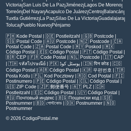
Victoria
San Luis De La Paz
Jiménez
Lagos De Moreno
|
|
|
|
Torreón
Del Nayar
Acapulco De Juárez
Centro
Balancán
|
|
|
|
|
Tuxtla Gutiérrez
La Paz
Silao De La Victoria
Guadalajara
|
|
|
|
Toluca
Pueblo Nuevo
Pénjamo
|
|
🇵🇭
Kode Postal
| 🇩🇪
Postleitzahl
| 🇬🇧
Postcode
|
🇸🇬
Postal Code
| 🇦🇺
Postcode
| 🇳🇿
Postcode
| 🇨🇦
Postal Code
| 🇿🇦
Postal Code
| 🇲🇾
Poskod
| 🇲🇽
Código Postal
| 🇪🇸
Código Postal
| 🇵🇹
Código Postal
|
🇧🇷
CEP
| 🇫🇷
Code Postal
| 🇳🇱
Postcode
| 🇮🇹
CAP
| 🇹🇭
รหัสไปรษณีย์
| 🇵🇰
پوسٹل کوڈ
| 🇮🇳
पिन कोड
| 🇨🇴
Código Postal
| 🇦🇷
Código Postal
| 🇰🇷
우편번호
| 🇹🇷
Posta Kodu
| 🇵🇱
Kod Pocztowy
| 🇷🇴
Cod Poștal
| 🇫🇮
Postinumero
| 🇵🇪
Código Postal
| 🇨🇱
Código Postal
|
🇺🇸
ZIP Code
| 🇯🇵
郵便番号
| 🇦🇹
PLZ
| 🇨🇭
Postleitzahl
| 🇪🇨
Código Postal
| 🇺🇾
Código Postal
|
🇷🇺
Почтовый индекс
| 🇧🇬
Пощенски код
| 🇸🇪
Postnummer
| 🇧🇩
পোস্টকোড
| 🇩🇰
Postnummer
| 🇳🇴
Postnummer
© 2026 CodigoPostal.me