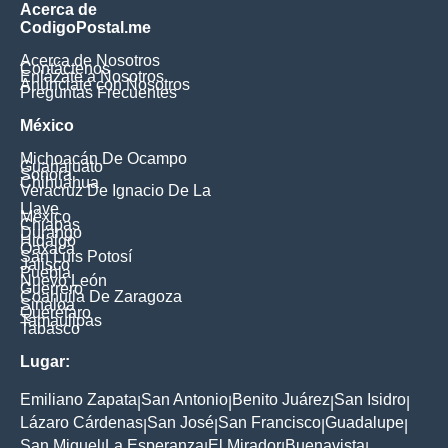
Acerca de
CodigoPostal.me
Acerca de Nosotros
Contáctenos
Enlázate a Nosotros
Anúnciate con Nosotros
Preguntas Frecuentes
México
Michoacán De Ocampo
Guanajuato
Sonora
Chihuahua
Veracruz De Ignacio De La
Llave
México
Chiapas
Durango
Hidalgo
Oaxaca
San Luis Potosí
Jalisco
Puebla
Nuevo León
Guerrero
Coahuila De Zaragoza
Sinaloa
Querétaro
Tamaulipas
Tabasco
Lugar:
Emiliano Zapata
San Antonio
Benito Juárez
San Isidro
|
|
|
|
Lázaro Cárdenas
San José
San Francisco
Guadalupe
|
|
|
|
San Miguel
La Esperanza
El Mirador
Buenavista