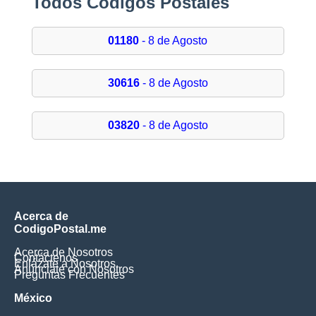
Todos Códigos Postales
01180
- 8 de Agosto
30616
- 8 de Agosto
03820
- 8 de Agosto
Acerca de
CodigoPostal.me
Acerca de Nosotros
Contáctenos
Enlázate a Nosotros
Anúnciate con Nosotros
Preguntas Frecuentes
México