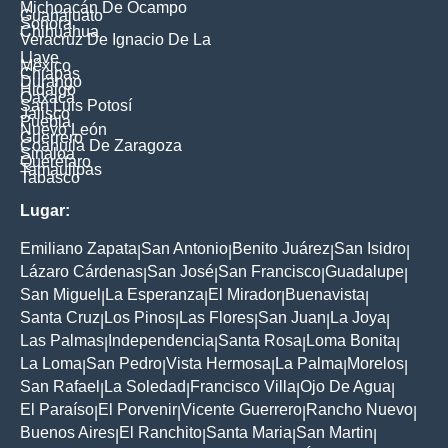
Michoacán De Ocampo
Guanajuato
Sonora
Chihuahua
Veracruz De Ignacio De La
Llave
México
Chiapas
Durango
Hidalgo
Oaxaca
San Luis Potosí
Jalisco
Puebla
Nuevo León
Guerrero
Coahuila De Zaragoza
Sinaloa
Querétaro
Tamaulipas
Tabasco
Lugar:
Emiliano Zapata
San Antonio
Benito Juárez
San Isidro
|
|
|
|
Lázaro Cárdenas
San José
San Francisco
Guadalupe
|
|
|
|
San Miguel
La Esperanza
El Mirador
Buenavista
|
|
|
|
Santa Cruz
Los Pinos
Las Flores
San Juan
La Joya
|
|
|
|
|
Las Palmas
Independencia
Santa Rosa
Loma Bonita
|
|
|
|
La Loma
San Pedro
Vista Hermosa
La Palma
Morelos
|
|
|
|
|
San Rafael
La Soledad
Francisco Villa
Ojo De Agua
|
|
|
|
El Paraíso
El Porvenir
Vicente Guerrero
Rancho Nuevo
|
|
|
|
Buenos Aires
El Ranchito
Santa Maria
San Martin
|
|
|
|