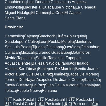
Cuauhtémoc
Luis Donaldo Colosio
Los Ángeles
|
|
|
Lindavista
Magisterial
Guadalupe Victoria
La Ciénega
|
|
|
|
Miguel Hidalgo
El Carmen
La Cruz
El Zapote
|
|
|
|
Santa Elena
Provincia:
Hermosillo
Cajeme
Guachochi
Juárez
Mezquital
|
|
|
|
|
Guadalupe Y Calvo
León
Puebla
Morelia
Monterrey
|
|
|
|
|
San Luis Potosí
Tijuana
Cintalapa
Querétaro
Chihuahua
|
|
|
|
|
Culiacán
Mexicali
Durango
Guadalupe
Matamoros
|
|
|
|
|
Mérida
Tapachula
Saltillo
Tamazula
Zapopan
|
|
|
|
|
Aguascalientes
Balleza
Navojoa
Irapuato
Hidalgo
|
|
|
|
|
Alamos
San Dimas
Ecatepec De Morelos
Benito Juárez
|
|
|
|
Victoria
San Luis De La Paz
Jiménez
Lagos De Moreno
|
|
|
|
Torreón
Del Nayar
Acapulco De Juárez
Centro
Balancán
|
|
|
|
|
Tuxtla Gutiérrez
La Paz
Silao De La Victoria
Guadalajara
|
|
|
|
Toluca
Pueblo Nuevo
Pénjamo
|
|
🇵🇭
Kode Postal
| 🇩🇪
Postleitzahl
| 🇬🇧
Postcode
|
🇸🇬
Postal Code
| 🇦🇺
Postcode
| 🇳🇿
Postcode
| 🇨🇦