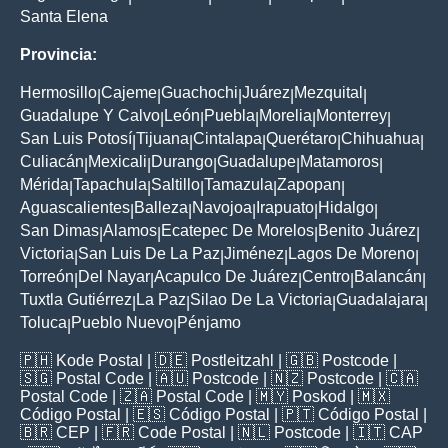
Santa Elena
Provincia:
Hermosillo
Cajeme
Guachochi
Juárez
Mezquital
|
|
|
|
|
Guadalupe Y Calvo
León
Puebla
Morelia
Monterrey
|
|
|
|
|
San Luis Potosí
Tijuana
Cintalapa
Querétaro
Chihuahua
|
|
|
|
|
Culiacán
Mexicali
Durango
Guadalupe
Matamoros
|
|
|
|
|
Mérida
Tapachula
Saltillo
Tamazula
Zapopan
|
|
|
|
|
Aguascalientes
Balleza
Navojoa
Irapuato
Hidalgo
|
|
|
|
|
San Dimas
Alamos
Ecatepec De Morelos
Benito Juárez
|
|
|
|
Victoria
San Luis De La Paz
Jiménez
Lagos De Moreno
|
|
|
|
Torreón
Del Nayar
Acapulco De Juárez
Centro
Balancán
|
|
|
|
|
Tuxtla Gutiérrez
La Paz
Silao De La Victoria
Guadalajara
|
|
|
|
Toluca
Pueblo Nuevo
Pénjamo
|
|
🇵🇭
Kode Postal
| 🇩🇪
Postleitzahl
| 🇬🇧
Postcode
|
🇸🇬
Postal Code
| 🇦🇺
Postcode
| 🇳🇿
Postcode
| 🇨🇦
Postal Code
| 🇿🇦
Postal Code
| 🇲🇾
Poskod
| 🇲🇽
Código Postal
| 🇪🇸
Código Postal
| 🇵🇹
Código Postal
|
🇧🇷
CEP
| 🇫🇷
Code Postal
| 🇳🇱
Postcode
| 🇮🇹
CAP