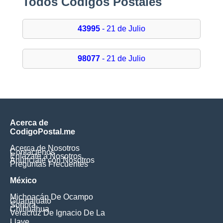
Todos Códigos Postales
43995
- 21 de Julio
98077
- 21 de Julio
Acerca de
CodigoPostal.me
Acerca de Nosotros
Contáctenos
Enlázate a Nosotros
Anúnciate con Nosotros
Preguntas Frecuentes
México
Michoacán De Ocampo
Guanajuato
Sonora
Chihuahua
Veracruz De Ignacio De La
Llave