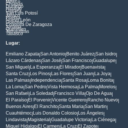
México
Chiapas
Durango
Hidalgo
Oaxaca
San Luis Potosí
Jalisco
Puebla
Nuevo León
Guerrero
Coahuila De Zaragoza
Sinaloa
Querétaro
Tamaulipas
Tabasco
Lugar:
Emiliano Zapata
San Antonio
Benito Juárez
San Isidro
|
|
|
|
Lázaro Cárdenas
San José
San Francisco
Guadalupe
|
|
|
|
San Miguel
La Esperanza
El Mirador
Buenavista
|
|
|
|
Santa Cruz
Los Pinos
Las Flores
San Juan
La Joya
|
|
|
|
|
Las Palmas
Independencia
Santa Rosa
Loma Bonita
|
|
|
|
La Loma
San Pedro
Vista Hermosa
La Palma
Morelos
|
|
|
|
|
San Rafael
La Soledad
Francisco Villa
Ojo De Agua
|
|
|
|
El Paraíso
El Porvenir
Vicente Guerrero
Rancho Nuevo
|
|
|
|
Buenos Aires
El Ranchito
Santa Maria
San Martin
|
|
|
|
Cuauhtémoc
Luis Donaldo Colosio
Los Ángeles
|
|
|
Lindavista
Magisterial
Guadalupe Victoria
La Ciénega
|
|
|
|
Miguel Hidalgo
El Carmen
La Cruz
El Zapote
|
|
|
|