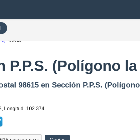
H
Fé)
98615
 P.P.S. (Polígono la
stal 98615 en Sección P.P.S. (Polígono
8, Longitud -102.374
Copiar