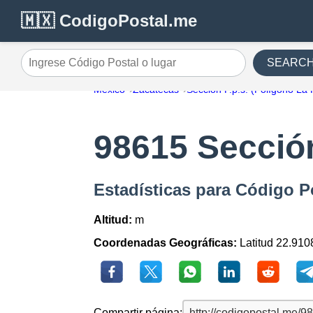
🇲🇽 CodigoPostal.me
SEARC
Ingrese Código Postal o lugar
México
Zacatecas
Sección P.p.s. (Polígono La 
98615 Sección
Estadísticas para Código Po
Altitud:
m
Coordenadas Geográficas:
Latitud 22.910
Compartir página: