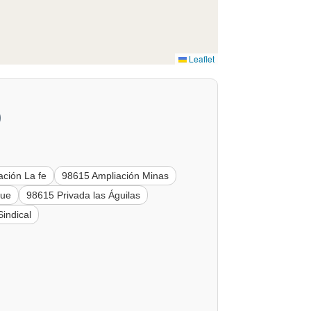
Leaflet
)
ación La fe
98615 Ampliación Minas
que
98615 Privada las Águilas
indical