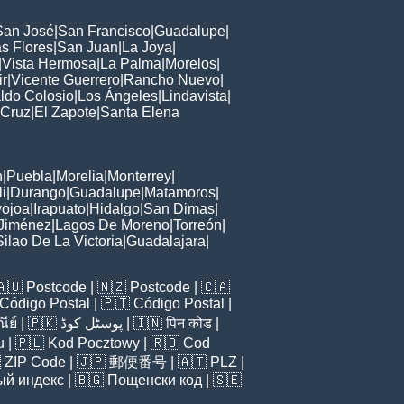
San José
|
San Francisco
|
Guadalupe
|
s Flores
|
San Juan
|
La Joya
|
|
Vista Hermosa
|
La Palma
|
Morelos
|
ir
|
Vicente Guerrero
|
Rancho Nuevo
|
ldo Colosio
|
Los Ángeles
|
Lindavista
|
 Cruz
|
El Zapote
|
Santa Elena
n
|
Puebla
|
Morelia
|
Monterrey
|
i
|
Durango
|
Guadalupe
|
Matamoros
|
ojoa
|
Irapuato
|
Hidalgo
|
San Dimas
|
Jiménez
|
Lagos De Moreno
|
Torreón
|
Silao De La Victoria
|
Guadalajara
|
🇦🇺
Postcode
| 🇳🇿
Postcode
| 🇨🇦
Código Postal
| 🇵🇹
Código Postal
|
ีย์
| 🇵🇰
پوسٹل کوڈ
| 🇮🇳
पिन कोड
|
u
| 🇵🇱
Kod Pocztowy
| 🇷🇴
Cod

ZIP Code
| 🇯🇵
郵便番号
| 🇦🇹
PLZ
|
ый индекс
| 🇧🇬
Пощенски код
| 🇸🇪