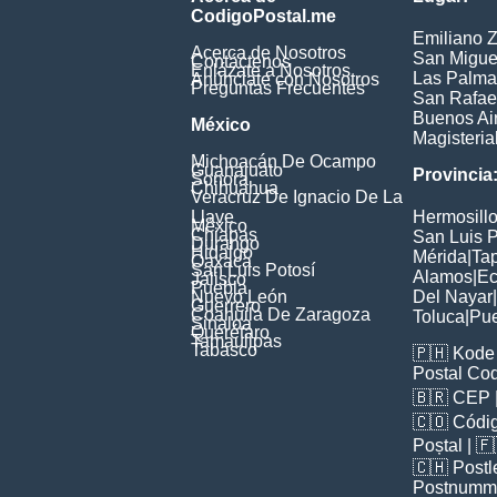
CodigoPostal.me
Emiliano 
Acerca de Nosotros
San Migue
Contáctenos
Enlázate a Nosotros
Las Palma
Anúnciate con Nosotros
Preguntas Frecuentes
San Rafae
Buenos Ai
México
Magisteria
Michoacán De Ocampo
Guanajuato
Provincia
Sonora
Chihuahua
Veracruz De Ignacio De La
Llave
Hermosill
México
Chiapas
San Luis P
Durango
Hidalgo
Mérida
|
Ta
Oaxaca
San Luis Potosí
Alamos
|
Ec
Jalisco
Puebla
Nuevo León
Del Nayar
|
Guerrero
Coahuila De Zaragoza
Toluca
|
Pu
Sinaloa
Querétaro
Tamaulipas
Tabasco
🇵🇭
Kode 
Postal Co
🇧🇷
CEP
🇨🇴
Códig
Poștal
| 
🇨🇭
Postl
Postnumm