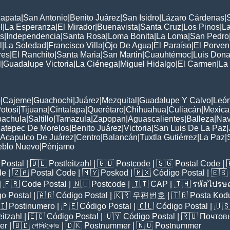
Zapata
|
San Antonio
|
Benito Juárez
|
San Isidro
|
Lázaro Cárdenas
|
l
|
La Esperanza
|
El Mirador
|
Buenavista
|
Santa Cruz
|
Los Pinos
|
La
s
|
Independencia
|
Santa Rosa
|
Loma Bonita
|
La Loma
|
San Pedro
l
|
La Soledad
|
Francisco Villa
|
Ojo De Agua
|
El Paraíso
|
El Porven
res
|
El Ranchito
|
Santa Maria
|
San Martin
|
Cuauhtémoc
|
Luis Dona
l
|
Guadalupe Victoria
|
La Ciénega
|
Miguel Hidalgo
|
El Carmen
|
La
:
o
|
Cajeme
|
Guachochi
|
Juárez
|
Mezquital
|
Guadalupe Y Calvo
|
Leó
otosí
|
Tijuana
|
Cintalapa
|
Querétaro
|
Chihuahua
|
Culiacán
|
Mexical
pachula
|
Saltillo
|
Tamazula
|
Zapopan
|
Aguascalientes
|
Balleza
|
Nav
atepec De Morelos
|
Benito Juárez
|
Victoria
|
San Luis De La Paz
|
Acapulco De Juárez
|
Centro
|
Balancán
|
Tuxtla Gutiérrez
|
La Paz
|
eblo Nuevo
|
Pénjamo
Postal
| 🇩🇪
Postleitzahl
| 🇬🇧
Postcode
| 🇸🇬
Postal Code
| 
de
| 🇿🇦
Postal Code
| 🇲🇾
Poskod
| 🇲🇽
Código Postal
| 🇪🇸
| 🇫🇷
Code Postal
| 🇳🇱
Postcode
| 🇮🇹
CAP
| 🇹🇭
รหัสไปรษณ
o Postal
| 🇦🇷
Código Postal
| 🇰🇷
우편번호
| 🇹🇷
Posta Kod
🇮
Postinumero
| 🇵🇪
Código Postal
| 🇨🇱
Código Postal
| 🇺
eitzahl
| 🇪🇨
Código Postal
| 🇺🇾
Código Postal
| 🇷🇺
Почтов
er
| 🇧🇩
পোস্টকোড
| 🇩🇰
Postnummer
| 🇳🇴
Postnummer