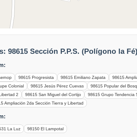
: 98615 Sección P.P.S. (Polígono la Fé
m:
semop
98615 Progresista
98615 Emiliano Zapata
98615 Ampli
upe Colonial
98615 Jesús Pérez Cuevas
98615 Popular del Bos
Libertad 2
98615 San Miguel del Cortijo
98615 Grupo Tendencia S
5 Ampliación 2da Sección Tierra y Libertad
m:
631 La Luz
98150 El Lampotal