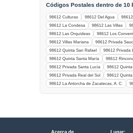
Códigos Postales dentro de 10
98612 Culturas
98612 Del Agua
98612
98612 La Condesa
98612 Las Villas
9
98612 Las Orquídeas
98612 Los Conven
98612 Villas Mariana
98612 Privada Sau
98612 Quinta San Rafael
98612 Privada
98612 Quinta Santa María
98612 Rincon
98612 Privada Santa Lucía
98612 Quinta
98612 Privada Real del Sol
98612 Quinta
98612 La Antorcha de Zacatecas, A. C.
9
Acerca de
Lugar: