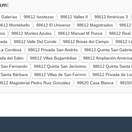
 km:
 Galerías
98612 Issstezac
98612 Valles II
98612 Américas 3
8612 Montebello
98612 El Universo
98612 Magistrados
98612 
tos
98612 Montes Azules
98612 Manuel M Ponce
98612 Real
ceda
98612 Valle Del Conde
98612 Brisas del Campo
98612 Lo
 La Condesa
98612 Privada San Andrés
98612 Quinta San Gabrie
ada del Edén
98612 Villas Bugambilias
98612 Ampliación Améric
 San Fernando
98612 Quinta San Jerónimo
98612 Quinta Santa
 Santa Bárbara
98612 Villas de San Fermín
98612 Privada de Lo
8612 Magisterial Pedro Ruiz González
98620 Casa Blanca
98150