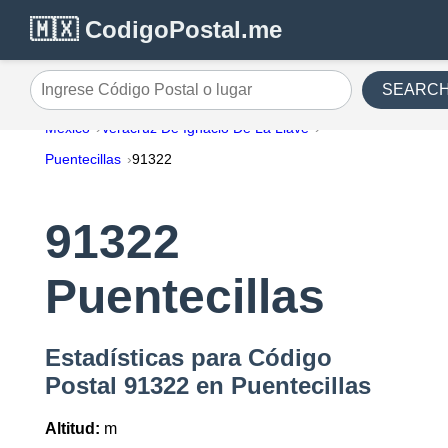
🇲🇽 CodigoPostal.me
SEARC
Ingrese Código Postal o lugar
México
Veracruz De Ignacio De La Llave
Puentecillas
91322
91322
Puentecillas
Estadísticas para Código
Postal 91322 en Puentecillas
Altitud:
m