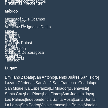
Anúnciate con Nosotros
Preguntas Frecuentes
México
Michoacán De Ocampo
Guanajuato
Sonora
Chihuahua
Veracruz De Ignacio De La
Llave
México
Chiapas
Durango
Hidalgo
Oaxaca
San Luis Potosí
Jalisco
Puebla
Nuevo León
Guerrero
Coahuila De Zaragoza
Sinaloa
Querétaro
Tamaulipas
Tabasco
Lugar:
Emiliano Zapata
San Antonio
Benito Juárez
San Isidro
|
|
|
|
Lázaro Cárdenas
San José
San Francisco
Guadalupe
|
|
|
|
San Miguel
La Esperanza
El Mirador
Buenavista
|
|
|
|
Santa Cruz
Los Pinos
Las Flores
San Juan
La Joya
|
|
|
|
|
Las Palmas
Independencia
Santa Rosa
Loma Bonita
|
|
|
|
La Loma
San Pedro
Vista Hermosa
La Palma
Morelos
|
|
|
|
|