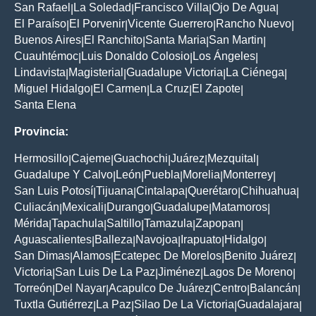
San Rafael
La Soledad
Francisco Villa
Ojo De Agua
|
|
|
|
El Paraíso
El Porvenir
Vicente Guerrero
Rancho Nuevo
|
|
|
|
Buenos Aires
El Ranchito
Santa Maria
San Martin
|
|
|
|
Cuauhtémoc
Luis Donaldo Colosio
Los Ángeles
|
|
|
Lindavista
Magisterial
Guadalupe Victoria
La Ciénega
|
|
|
|
Miguel Hidalgo
El Carmen
La Cruz
El Zapote
|
|
|
|
Santa Elena
Provincia:
Hermosillo
Cajeme
Guachochi
Juárez
Mezquital
|
|
|
|
|
Guadalupe Y Calvo
León
Puebla
Morelia
Monterrey
|
|
|
|
|
San Luis Potosí
Tijuana
Cintalapa
Querétaro
Chihuahua
|
|
|
|
|
Culiacán
Mexicali
Durango
Guadalupe
Matamoros
|
|
|
|
|
Mérida
Tapachula
Saltillo
Tamazula
Zapopan
|
|
|
|
|
Aguascalientes
Balleza
Navojoa
Irapuato
Hidalgo
|
|
|
|
|
San Dimas
Alamos
Ecatepec De Morelos
Benito Juárez
|
|
|
|
Victoria
San Luis De La Paz
Jiménez
Lagos De Moreno
|
|
|
|
Torreón
Del Nayar
Acapulco De Juárez
Centro
Balancán
|
|
|
|
|
Tuxtla Gutiérrez
La Paz
Silao De La Victoria
Guadalajara
|
|
|
|