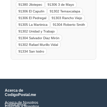
91380 Jilotepec
91306 3 de Mayo
91306 El Capulín
91302 Temaxcalapa
91306 El Pedregal
91303 Rancho Viejo
91305 La Martinica
91304 Roberto Smith
91302 Unidad y Trabajo
91304 Salvador Diaz Mirón
91302 Rafael Murillo Vidal
91334 San Isidro
Acerca de
CodigoPostal.me
Acerca de Nosotros
Contáctenos
Enlázate a Nosotros