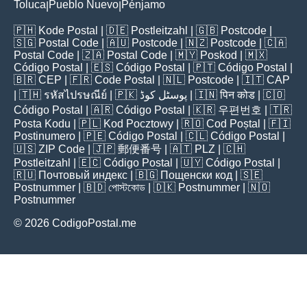
Toluca
Pueblo Nuevo
Pénjamo
|
|
🇵🇭
Kode Postal
| 🇩🇪
Postleitzahl
| 🇬🇧
Postcode
|
🇸🇬
Postal Code
| 🇦🇺
Postcode
| 🇳🇿
Postcode
| 🇨🇦
Postal Code
| 🇿🇦
Postal Code
| 🇲🇾
Poskod
| 🇲🇽
Código Postal
| 🇪🇸
Código Postal
| 🇵🇹
Código Postal
|
🇧🇷
CEP
| 🇫🇷
Code Postal
| 🇳🇱
Postcode
| 🇮🇹
CAP
| 🇹🇭
รหัสไปรษณีย์
| 🇵🇰
پوسٹل کوڈ
| 🇮🇳
पिन कोड
| 🇨🇴
Código Postal
| 🇦🇷
Código Postal
| 🇰🇷
우편번호
| 🇹🇷
Posta Kodu
| 🇵🇱
Kod Pocztowy
| 🇷🇴
Cod Poștal
| 🇫🇮
Postinumero
| 🇵🇪
Código Postal
| 🇨🇱
Código Postal
|
🇺🇸
ZIP Code
| 🇯🇵
郵便番号
| 🇦🇹
PLZ
| 🇨🇭
Postleitzahl
| 🇪🇨
Código Postal
| 🇺🇾
Código Postal
|
🇷🇺
Почтовый индекс
| 🇧🇬
Пощенски код
| 🇸🇪
Postnummer
| 🇧🇩
পোস্টকোড
| 🇩🇰
Postnummer
| 🇳🇴
Postnummer
© 2026 CodigoPostal.me