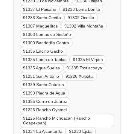
91230 20 de Noviembre
91230 Otilpan
91337 El Paisano
91233 Loma Bonita
91233 Santa Cecilia
91302 Ocotita
91307 Maguellitos
91302 Villa Montaña
91303 Lomas de Sedeño
91300 Banderilla Centro
91335 Encino Gacho
91335 Loma de Tablas
91335 El Virjam
91335 Agua Suelas
91335 Toxtlacoaya
91231 San Antonio
91226 Xoloxtla
91339 Santa Catalina
91390 Piedra de Agua
91335 Cerro de Juárez
91226 Rancho Oyamel
91226 Rancho Michoacán (Rancho
Coapexpan)
91334 La Alcantarilla
91233 Ejidal