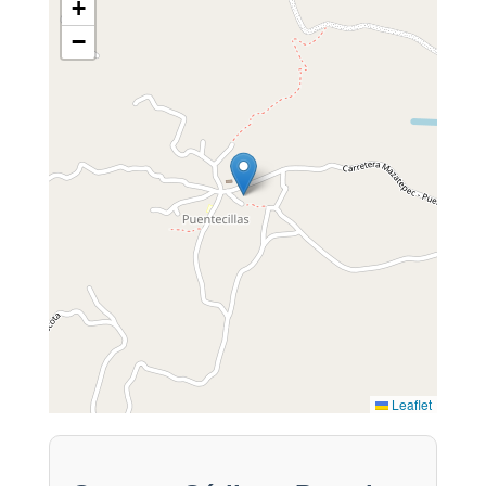
+
−
Leaflet