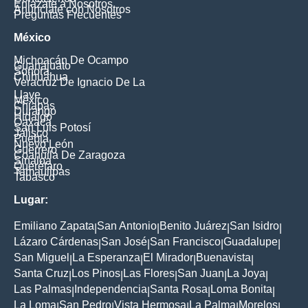
Enlázate a Nosotros
Anúnciate con Nosotros
Preguntas Frecuentes
México
Michoacán De Ocampo
Guanajuato
Sonora
Chihuahua
Veracruz De Ignacio De La
Llave
México
Chiapas
Durango
Hidalgo
Oaxaca
San Luis Potosí
Jalisco
Puebla
Nuevo León
Guerrero
Coahuila De Zaragoza
Sinaloa
Querétaro
Tamaulipas
Tabasco
Lugar:
Emiliano Zapata
San Antonio
Benito Juárez
San Isidro
|
|
|
|
Lázaro Cárdenas
San José
San Francisco
Guadalupe
|
|
|
|
San Miguel
La Esperanza
El Mirador
Buenavista
|
|
|
|
Santa Cruz
Los Pinos
Las Flores
San Juan
La Joya
|
|
|
|
|
Las Palmas
Independencia
Santa Rosa
Loma Bonita
|
|
|
|
La Loma
San Pedro
Vista Hermosa
La Palma
Morelos
|
|
|
|
|