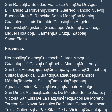
San Rafael
La Soledad
Francisco Villa
Ojo De Agua
|
|
|
|
El Paraíso
El Porvenir
Vicente Guerrero
Rancho Nuevo
|
|
|
|
Buenos Aires
El Ranchito
Santa Maria
San Martin
|
|
|
|
Cuauhtémoc
Luis Donaldo Colosio
Los Ángeles
|
|
|
Lindavista
Magisterial
Guadalupe Victoria
La Ciénega
|
|
|
|
Miguel Hidalgo
El Carmen
La Cruz
El Zapote
|
|
|
|
Santa Elena
Provincia:
Hermosillo
Cajeme
Guachochi
Juárez
Mezquital
|
|
|
|
|
Guadalupe Y Calvo
León
Puebla
Morelia
Monterrey
|
|
|
|
|
San Luis Potosí
Tijuana
Cintalapa
Querétaro
Chihuahua
|
|
|
|
|
Culiacán
Mexicali
Durango
Guadalupe
Matamoros
|
|
|
|
|
Mérida
Tapachula
Saltillo
Tamazula
Zapopan
|
|
|
|
|
Aguascalientes
Balleza
Navojoa
Irapuato
Hidalgo
|
|
|
|
|
San Dimas
Alamos
Ecatepec De Morelos
Benito Juárez
|
|
|
|
Victoria
San Luis De La Paz
Jiménez
Lagos De Moreno
|
|
|
|
Torreón
Del Nayar
Acapulco De Juárez
Centro
Balancán
|
|
|
|
|
Tuxtla Gutiérrez
La Paz
Silao De La Victoria
Guadalajara
|
|
|
|