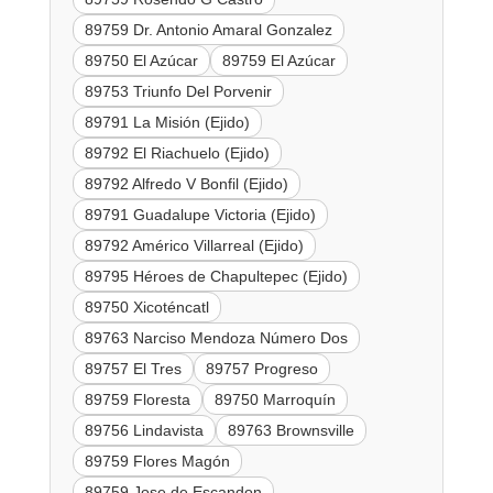
89759 Dr. Antonio Amaral Gonzalez
89750 El Azúcar
89759 El Azúcar
89753 Triunfo Del Porvenir
89791 La Misión (Ejido)
89792 El Riachuelo (Ejido)
89792 Alfredo V Bonfil (Ejido)
89791 Guadalupe Victoria (Ejido)
89792 Américo Villarreal (Ejido)
89795 Héroes de Chapultepec (Ejido)
89750 Xicoténcatl
89763 Narciso Mendoza Número Dos
89757 El Tres
89757 Progreso
89759 Floresta
89750 Marroquín
89756 Lindavista
89763 Brownsville
89759 Flores Magón
89759 Jose de Escandon