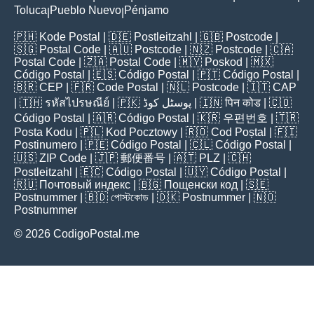
Toluca
Pueblo Nuevo
Pénjamo
|
|
🇵🇭
Kode Postal
| 🇩🇪
Postleitzahl
| 🇬🇧
Postcode
|
🇸🇬
Postal Code
| 🇦🇺
Postcode
| 🇳🇿
Postcode
| 🇨🇦
Postal Code
| 🇿🇦
Postal Code
| 🇲🇾
Poskod
| 🇲🇽
Código Postal
| 🇪🇸
Código Postal
| 🇵🇹
Código Postal
|
🇧🇷
CEP
| 🇫🇷
Code Postal
| 🇳🇱
Postcode
| 🇮🇹
CAP
| 🇹🇭
รหัสไปรษณีย์
| 🇵🇰
پوسٹل کوڈ
| 🇮🇳
पिन कोड
| 🇨🇴
Código Postal
| 🇦🇷
Código Postal
| 🇰🇷
우편번호
| 🇹🇷
Posta Kodu
| 🇵🇱
Kod Pocztowy
| 🇷🇴
Cod Poștal
| 🇫🇮
Postinumero
| 🇵🇪
Código Postal
| 🇨🇱
Código Postal
|
🇺🇸
ZIP Code
| 🇯🇵
郵便番号
| 🇦🇹
PLZ
| 🇨🇭
Postleitzahl
| 🇪🇨
Código Postal
| 🇺🇾
Código Postal
|
🇷🇺
Почтовый индекс
| 🇧🇬
Пощенски код
| 🇸🇪
Postnummer
| 🇧🇩
পোস্টকোড
| 🇩🇰
Postnummer
| 🇳🇴
Postnummer
© 2026 CodigoPostal.me