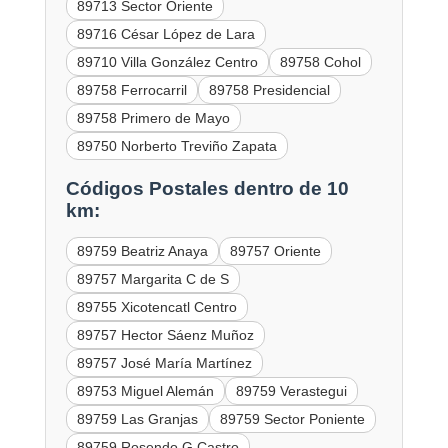
89713 Sector Oriente
89716 César López de Lara
89710 Villa González Centro
89758 Cohol
89758 Ferrocarril
89758 Presidencial
89758 Primero de Mayo
89750 Norberto Treviño Zapata
Códigos Postales dentro de 10
km:
89759 Beatriz Anaya
89757 Oriente
89757 Margarita C de S
89755 Xicotencatl Centro
89757 Hector Sáenz Muñoz
89757 José María Martínez
89753 Miguel Alemán
89759 Verastegui
89759 Las Granjas
89759 Sector Poniente
89759 Rosendo G Castro