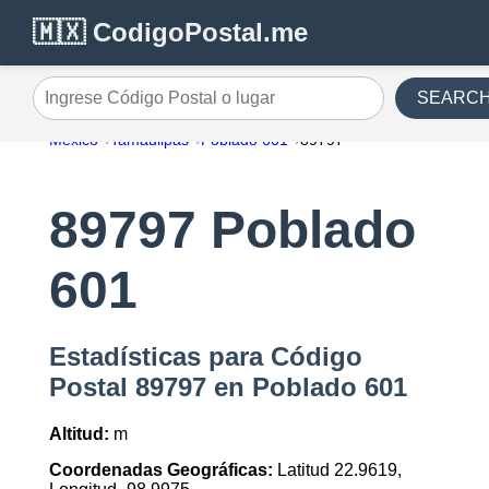
🇲🇽 CodigoPostal.me
SEARC
Ingrese Código Postal o lugar
México
Tamaulipas
Poblado 601
89797
89797 Poblado
601
Estadísticas para Código
Postal 89797 en Poblado 601
Altitud:
m
Coordenadas Geográficas:
Latitud 22.9619,