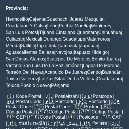
Provincia:
Hermosillo
Cajeme
Guachochi
Juárez
Mezquital
|
|
|
|
|
Guadalupe Y Calvo
León
Puebla
Morelia
Monterrey
|
|
|
|
|
San Luis Potosí
Tijuana
Cintalapa
Querétaro
Chihuahua
|
|
|
|
|
Culiacán
Mexicali
Durango
Guadalupe
Matamoros
|
|
|
|
|
Mérida
Saltillo
Tapachula
Tamazula
Zapopan
|
|
|
|
|
Aguascalientes
Balleza
Navojoa
Irapuato
Hidalgo
|
|
|
|
|
San Dimas
Alamos
Ecatepec De Morelos
Benito Juárez
|
|
|
|
Victoria
San Luis De La Paz
Jiménez
Lagos De Moreno
|
|
|
|
Torreón
Del Nayar
Acapulco De Juárez
Centro
Balancán
|
|
|
|
|
Tuxtla Gutiérrez
La Paz
Silao De La Victoria
Guadalajara
|
|
|
|
Toluca
Pueblo Nuevo
Pénjamo
|
|
🇵🇭
Kode Postal
| 🇩🇪
Postleitzahl
| 🇬🇧
Postcode
|
🇸🇬
Postal Code
| 🇦🇺
Postcode
| 🇳🇿
Postcode
| 🇨🇦
Postal Code
| 🇿🇦
Postal Code
| 🇲🇾
Poskod
| 🇲🇽
Código Postal
| 🇪🇸
Código Postal
| 🇵🇹
Código Postal
|
🇧🇷
CEP
| 🇫🇷
Code Postal
| 🇳🇱
Postcode
| 🇮🇹
CAP
| 🇹🇭
รหัสไปรษณีย์
| 🇵🇰
پوسٹل کوڈ
| 🇮🇳
पिन कोड
| 🇨🇴