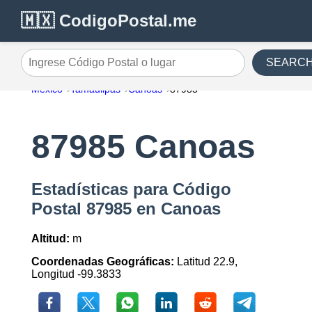
🇲🇽 CodigoPostal.me
SEARC
Ingrese Código Postal o lugar
México
Tamaulipas
Canoas
87985
87985 Canoas
Estadísticas para Código
Postal 87985 en Canoas
Altitud:
m
Coordenadas Geográficas:
Latitud 22.9,
Longitud -99.3833