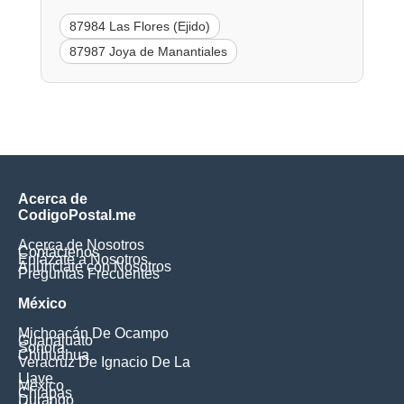
87984 Las Flores (Ejido)
87987 Joya de Manantiales
Acerca de
CodigoPostal.me
Acerca de Nosotros
Contáctenos
Enlázate a Nosotros
Anúnciate con Nosotros
Preguntas Frecuentes
México
Michoacán De Ocampo
Guanajuato
Sonora
Chihuahua
Veracruz De Ignacio De La
Llave
México
Chiapas
Durango