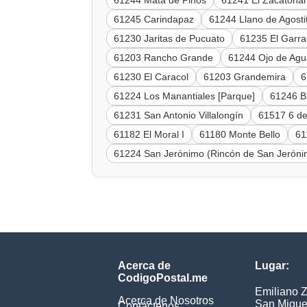
61244 Mata de Pinos
61241 El Zacatonal
61245 Carindapaz
61244 Llano de Agosti
61230 Jaritas de Pucuato
61235 El Garra
61203 Rancho Grande
61244 Ojo de Agu
61230 El Caracol
61203 Grandemira
6
61224 Los Manantiales [Parque]
61246 B
61231 San Antonio Villalongín
61517 6 de
61182 El Moral I
61180 Monte Bello
61
61224 San Jerónimo (Rincón de San Jeróni
Acerca de
Lugar:
CodigoPostal.me
Emiliano 
Acerca de Nosotros
San Migue
Contáctenos