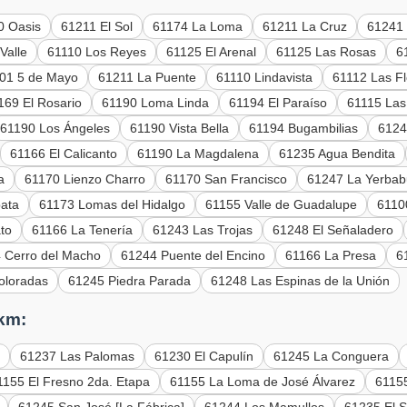
0 Oasis
61211 El Sol
61174 La Loma
61211 La Cruz
61241 
Valle
61110 Los Reyes
61125 El Arenal
61125 Las Rosas
6
01 5 de Mayo
61211 La Puente
61110 Lindavista
61112 Las F
169 El Rosario
61190 Loma Linda
61194 El Paraíso
61115 Las
61190 Los Ángeles
61190 Vista Bella
61194 Bugambilias
6124
61166 El Calicanto
61190 La Magdalena
61235 Agua Bendita
a
61170 Lienzo Charro
61170 San Francisco
61247 La Yerba
pata
61173 Lomas del Hidalgo
61155 Valle de Guadalupe
6110
to
61166 La Tenería
61243 Las Trojas
61248 El Señaladero
 Cerro del Macho
61244 Puente del Encino
61166 La Presa
6
oloradas
61245 Piedra Parada
61248 Las Espinas de la Unión
 km:
o
61237 Las Palomas
61230 El Capulín
61245 La Conguera
1155 El Fresno 2da. Etapa
61155 La Loma de José Álvarez
61155