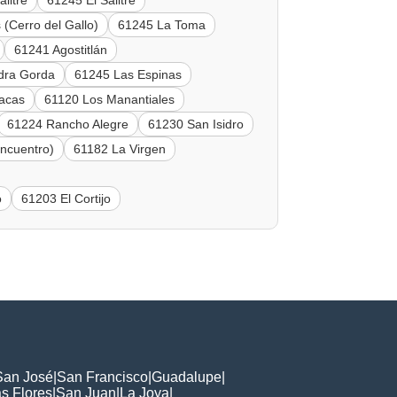
alitre
61245 El Salitre
(Cerro del Gallo)
61245 La Toma
61241 Agostitlán
dra Gorda
61245 Las Espinas
acas
61120 Los Manantiales
61224 Rancho Alegre
61230 San Isidro
ncuentro)
61182 La Virgen
o
61203 El Cortijo
San José
|
San Francisco
|
Guadalupe
|
s Flores
|
San Juan
|
La Joya
|