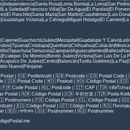
s
|
Independencia
|
Santa Rosa
|
Loma Bonita
|
La Loma
|
San Pedro
l
|
La Soledad
|
Francisco Villa
|
Ojo De Agua
|
El Paraíso
|
El Porven
res
|
El Ranchito
|
Santa Maria
|
San Martin
|
Cuauhtémoc
|
Luis Dona
l
|
Guadalupe Victoria
|
La Ciénega
|
Miguel Hidalgo
|
El Carmen
|
La
:
o
|
Cajeme
|
Guachochi
|
Juárez
|
Mezquital
|
Guadalupe Y Calvo
|
Leó
otosí
|
Tijuana
|
Cintalapa
|
Querétaro
|
Chihuahua
|
Culiacán
|
Mexical
tillo
|
Tapachula
|
Tamazula
|
Zapopan
|
Aguascalientes
|
Balleza
|
Nav
s
|
Ecatepec De Morelos
|
Benito Juárez
|
Victoria
|
San Luis De La 
Acapulco De Juárez
|
Centro
|
Balancán
|
Tuxtla Gutiérrez
|
La Paz
|
eblo Nuevo
|
Pénjamo
Postal
| 🇩🇪
Postleitzahl
| 🇬🇧
Postcode
| 🇸🇬
Postal Code
| 
de
| 🇿🇦
Postal Code
| 🇲🇾
Poskod
| 🇲🇽
Código Postal
| 🇪🇸
| 🇫🇷
Code Postal
| 🇳🇱
Postcode
| 🇮🇹
CAP
| 🇹🇭
รหัสไปรษณ
o Postal
| 🇦🇷
Código Postal
| 🇰🇷
우편번호
| 🇹🇷
Posta Kod
🇮
Postinumero
| 🇵🇪
Código Postal
| 🇨🇱
Código Postal
| 🇺
eitzahl
| 🇪🇨
Código Postal
| 🇺🇾
Código Postal
| 🇷🇺
Почтов
er
| 🇧🇩
পোস্টকোড
| 🇩🇰
Postnummer
| 🇳🇴
Postnummer
digoPostal.me