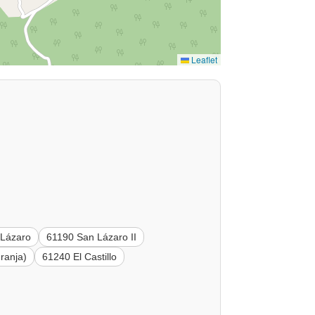
Leaflet
 Lázaro
61190 San Lázaro II
ranja)
61240 El Castillo