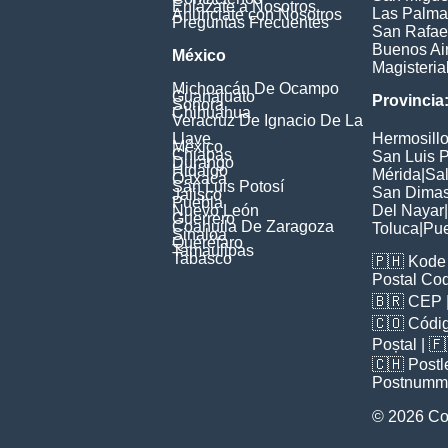
Enlázate a Nosotros
Las Palma
Anúnciate con Nosotros
Preguntas Frecuentes
San Rafae
Buenos Ai
México
Magisteria
Michoacán De Ocampo
Guanajuato
Provincia
Sonora
Chihuahua
Veracruz De Ignacio De La
Llave
Hermosill
México
Chiapas
San Luis P
Durango
Hidalgo
Mérida
|
Sal
Oaxaca
San Luis Potosí
San Dima
Jalisco
Puebla
Nuevo León
Del Nayar
|
Guerrero
Coahuila De Zaragoza
Toluca
|
Pu
Sinaloa
Querétaro
Tamaulipas
Tabasco
🇵🇭
Kode 
Postal Co
🇧🇷
CEP
🇨🇴
Códig
Poștal
| 
🇨🇭
Postl
Postnumm
© 2026 Co