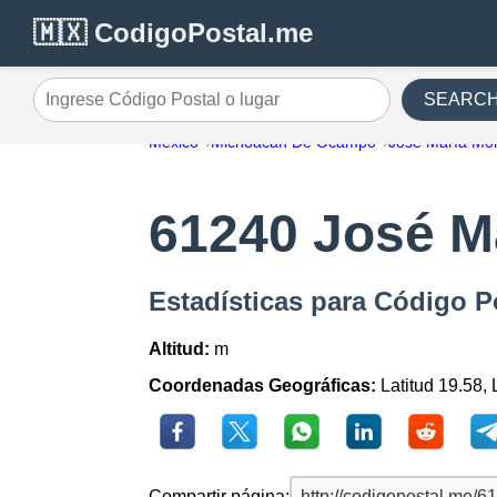
🇲🇽 CodigoPostal.me
SEARC
Ingrese Código Postal o lugar
México
Michoacán De Ocampo
José María Mor
61240 José Ma
Estadísticas para Código P
Altitud:
m
Coordenadas Geográficas:
Latitud 19.58,
Compartir página: