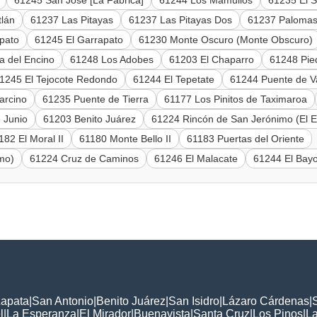
61245 San José [La Fábrica]
61244 Los Mamullos
61235 El S
tlán
61237 Las Pitayas
61237 Las Pitayas Dos
61237 Palomas 
pato
61245 El Garrapato
61230 Monte Oscuro (Monte Obscuro)
a del Encino
61248 Los Adobes
61203 El Chaparro
61248 Pie
1245 El Tejocote Redondo
61244 El Tepetate
61244 Puente de V
arcino
61235 Puente de Tierra
61177 Los Pinitos de Taximaroa
 Junio
61203 Benito Juárez
61224 Rincón de San Jerónimo (El E
182 El Moral II
61180 Monte Bello II
61183 Puertas del Oriente
mo)
61224 Cruz de Caminos
61246 El Malacate
61244 El Bay
Zapata
|
San Antonio
|
Benito Juárez
|
San Isidro
|
Lázaro Cárdenas
|
l
|
La Esperanza
|
El Mirador
|
Buenavista
|
Santa Cruz
|
Los Pinos
|
La