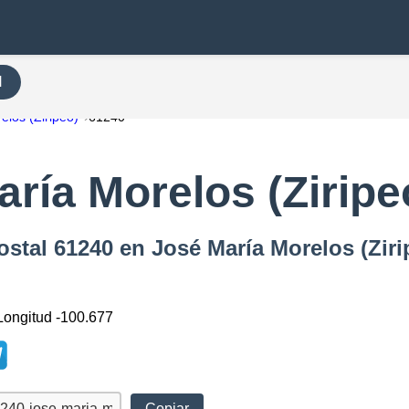
H
elos (Ziripeo)
61240
ría Morelos (Ziripe
ostal 61240 en José María Morelos (Ziri
 Longitud -100.677
Copiar