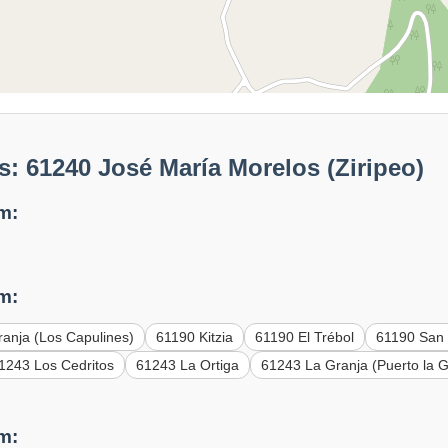
: 61240 José María Morelos (Ziripeo)
m:
m:
ranja (Los Capulines)
61190 Kitzia
61190 El Trébol
61190 San
1243 Los Cedritos
61243 La Ortiga
61243 La Granja (Puerto la G
m: