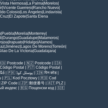
|
Vista Hermosa
|
La Palma
|
Morelos
|
ir
|
Vicente Guerrero
|
Rancho Nuevo
|
ldo Colosio
|
Los Ángeles
|
Lindavista
|
 Cruz
|
El Zapote
|
Santa Elena
n
|
Puebla
|
Morelia
|
Monterrey
|
i
|
Durango
|
Guadalupe
|
Matamoros
|
ojoa
|
Irapuato
|
Hidalgo
|
Alamos
|
Paz
|
Jiménez
|
Lagos De Moreno
|
Torreón
|
Silao De La Victoria
|
Guadalajara
|
🇦🇺
Postcode
| 🇳🇿
Postcode
| 🇨🇦
Código Postal
| 🇵🇹
Código Postal
|
ีย์
| 🇵🇰
پوسٹل کوڈ
| 🇮🇳
पिन कोड
|
u
| 🇵🇱
Kod Pocztowy
| 🇷🇴
Cod

ZIP Code
| 🇯🇵
郵便番号
| 🇦🇹
PLZ
|
ый индекс
| 🇧🇬
Пощенски код
| 🇸🇪