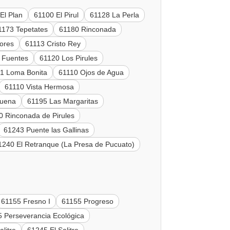
El Plan
61100 El Pirul
61128 La Perla
1173 Tepetates
61180 Rinconada
lores
61113 Cristo Rey
 Fuentes
61120 Los Pirules
1 Loma Bonita
61110 Ojos de Agua
61110 Vista Hermosa
buena
61195 Las Margaritas
0 Rinconada de Pirules
61243 Puente las Gallinas
1240 El Retranque (La Presa de Pucuato)
61155 Fresno I
61155 Progreso
 Perseverancia Ecológica