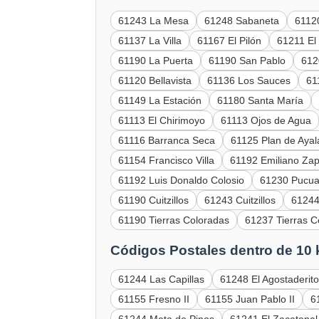
61243 La Mesa
61248 Sabaneta
6112
61137 La Villa
61167 El Pilón
61211 El 
61190 La Puerta
61190 San Pablo
612
61120 Bellavista
61136 Los Sauces
61
61149 La Estación
61180 Santa María
61113 El Chirimoyo
61113 Ojos de Agua
61116 Barranca Seca
61125 Plan de Ayal
61154 Francisco Villa
61192 Emiliano Za
61192 Luis Donaldo Colosio
61230 Pucua
61190 Cuitzillos
61243 Cuitzillos
61244
61190 Tierras Coloradas
61237 Tierras C
Códigos Postales dentro de 10
61244 Las Capillas
61248 El Agostaderit
61155 Fresno II
61155 Juan Pablo II
6