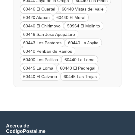
60440 Joya de la Ortiga
60440 Los Pinos
60446 El Cuartel
60440 Vistas del Valle
60420 Atapan
60440 El Moral
60440 El Chirimoyo
59964 El Molinito
60446 San José Apupátaro
60443 Los Pastores
60440 La Joyita
60440 Peribán de Ramos
60400 Los Palillos
60440 La Loma
60445 La Loma
60440 El Pedregal
60440 El Calvario
60445 Las Trojas
Acerca de
CodigoPostal.me