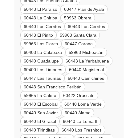
60443 Los Puentes Cuates
60443 El Paraíso
60447 Plan de Ayala
60443 La Chiripa
59963 Obrera
60440 Los Cerritos
60443 Los Cerritos
60443 El Pinito
59963 Santa Clara
59963 Las Flores
60447 Corona
60403 La Calabaza
59963 Michoacán
60440 Guadalupe
60443 La Yerbabuena
60400 Los Limones
60440 Magisterial
60447 Las Taumas
60440 Camichines
60443 San Francisco Peribán
59965 La Calera
60422 Oruscato
60440 El Escobal
60440 Loma Verde
60440 San Javier
60440 Álamo
60440 El Girasol
60440 La Loma II
60440 Tirinditas
60440 Los Fresnitos