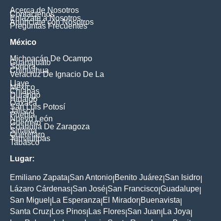
Acerca de Nosotros
Contáctenos
Enlázate a Nosotros
Anúnciate con Nosotros
Preguntas Frecuentes
México
Michoacán De Ocampo
Guanajuato
Sonora
Chihuahua
Veracruz De Ignacio De La
Llave
México
Chiapas
Durango
Hidalgo
Oaxaca
San Luis Potosí
Jalisco
Puebla
Nuevo León
Guerrero
Coahuila De Zaragoza
Sinaloa
Querétaro
Tamaulipas
Tabasco
Lugar:
Emiliano Zapata
San Antonio
Benito Juárez
San Isidro
|
|
|
|
Lázaro Cárdenas
San José
San Francisco
Guadalupe
|
|
|
|
San Miguel
La Esperanza
El Mirador
Buenavista
|
|
|
|
Santa Cruz
Los Pinos
Las Flores
San Juan
La Joya
|
|
|
|
|