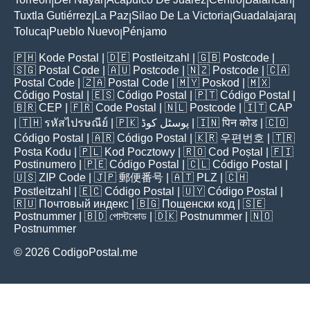
|
|
|
|
|
Tuxtla Gutiérrez
La Paz
Silao De La Victoria
Guadalajara
|
|
|
|
Toluca
Pueblo Nuevo
Pénjamo
|
|
🇵🇭
Kode Postal
| 🇩🇪
Postleitzahl
| 🇬🇧
Postcode
|
🇸🇬
Postal Code
| 🇦🇺
Postcode
| 🇳🇿
Postcode
| 🇨🇦
Postal Code
| 🇿🇦
Postal Code
| 🇲🇾
Poskod
| 🇲🇽
Código Postal
| 🇪🇸
Código Postal
| 🇵🇹
Código Postal
|
🇧🇷
CEP
| 🇫🇷
Code Postal
| 🇳🇱
Postcode
| 🇮🇹
CAP
| 🇹🇭
รหัสไปรษณีย์
| 🇵🇰
پوسٹل کوڈ
| 🇮🇳
पिन कोड
| 🇨🇴
Código Postal
| 🇦🇷
Código Postal
| 🇰🇷
우편번호
| 🇹🇷
Posta Kodu
| 🇵🇱
Kod Pocztowy
| 🇷🇴
Cod Poștal
| 🇫🇮
Postinumero
| 🇵🇪
Código Postal
| 🇨🇱
Código Postal
|
🇺🇸
ZIP Code
| 🇯🇵
郵便番号
| 🇦🇹
PLZ
| 🇨🇭
Postleitzahl
| 🇪🇨
Código Postal
| 🇺🇾
Código Postal
|
🇷🇺
Почтовый индекс
| 🇧🇬
Пощенски код
| 🇸🇪
Postnummer
| 🇧🇩
পোস্টকোড
| 🇩🇰
Postnummer
| 🇳🇴
Postnummer
© 2026 CodigoPostal.me