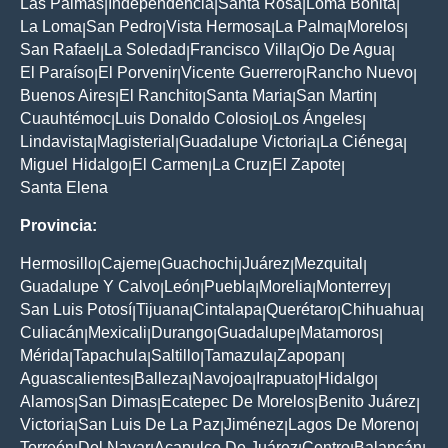
Las Palmas
Independencia
Santa Rosa
Loma Bonita
|
|
|
|
La Loma
San Pedro
Vista Hermosa
La Palma
Morelos
|
|
|
|
|
San Rafael
La Soledad
Francisco Villa
Ojo De Agua
|
|
|
|
El Paraíso
El Porvenir
Vicente Guerrero
Rancho Nuevo
|
|
|
|
Buenos Aires
El Ranchito
Santa Maria
San Martin
|
|
|
|
Cuauhtémoc
Luis Donaldo Colosio
Los Ángeles
|
|
|
Lindavista
Magisterial
Guadalupe Victoria
La Ciénega
|
|
|
|
Miguel Hidalgo
El Carmen
La Cruz
El Zapote
|
|
|
|
Santa Elena
Provincia:
Hermosillo
Cajeme
Guachochi
Juárez
Mezquital
|
|
|
|
|
Guadalupe Y Calvo
León
Puebla
Morelia
Monterrey
|
|
|
|
|
San Luis Potosí
Tijuana
Cintalapa
Querétaro
Chihuahua
|
|
|
|
|
Culiacán
Mexicali
Durango
Guadalupe
Matamoros
|
|
|
|
|
Mérida
Tapachula
Saltillo
Tamazula
Zapopan
|
|
|
|
|
Aguascalientes
Balleza
Navojoa
Irapuato
Hidalgo
|
|
|
|
|
Alamos
San Dimas
Ecatepec De Morelos
Benito Juárez
|
|
|
|
Victoria
San Luis De La Paz
Jiménez
Lagos De Moreno
|
|
|
|
Torreón
Del Nayar
Acapulco De Juárez
Centro
Balancán