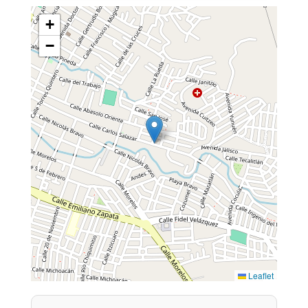
+
−
Leaflet