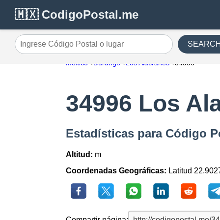
🇲🇽 CodigoPostal.me
SEARC
Ingrese Código Postal o lugar
México
Durango
Los Alacranes
34996
34996 Los Al
Estadísticas para Código P
Altitud:
m
Coordenadas Geográficas:
Latitud 22.902
Compartir página: