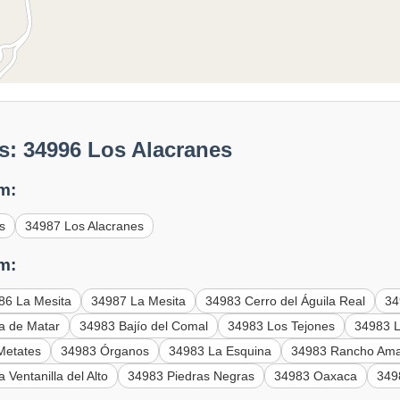
s: 34996 Los Alacranes
m:
s
34987 Los Alacranes
m:
86 La Mesita
34987 La Mesita
34983 Cerro del Águila Real
34
a de Matar
34983 Bajío del Comal
34983 Los Tejones
34983 L
Metates
34983 Órganos
34983 La Esquina
34983 Rancho Amar
 Ventanilla del Alto
34983 Piedras Negras
34983 Oaxaca
349