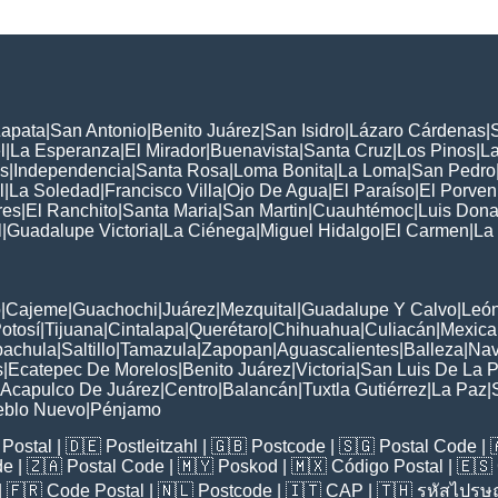
Zapata
|
San Antonio
|
Benito Juárez
|
San Isidro
|
Lázaro Cárdenas
|
l
|
La Esperanza
|
El Mirador
|
Buenavista
|
Santa Cruz
|
Los Pinos
|
La
s
|
Independencia
|
Santa Rosa
|
Loma Bonita
|
La Loma
|
San Pedro
l
|
La Soledad
|
Francisco Villa
|
Ojo De Agua
|
El Paraíso
|
El Porven
res
|
El Ranchito
|
Santa Maria
|
San Martin
|
Cuauhtémoc
|
Luis Dona
l
|
Guadalupe Victoria
|
La Ciénega
|
Miguel Hidalgo
|
El Carmen
|
La
:
o
|
Cajeme
|
Guachochi
|
Juárez
|
Mezquital
|
Guadalupe Y Calvo
|
Leó
otosí
|
Tijuana
|
Cintalapa
|
Querétaro
|
Chihuahua
|
Culiacán
|
Mexical
pachula
|
Saltillo
|
Tamazula
|
Zapopan
|
Aguascalientes
|
Balleza
|
Nav
s
|
Ecatepec De Morelos
|
Benito Juárez
|
Victoria
|
San Luis De La 
Acapulco De Juárez
|
Centro
|
Balancán
|
Tuxtla Gutiérrez
|
La Paz
|
eblo Nuevo
|
Pénjamo
Postal
| 🇩🇪
Postleitzahl
| 🇬🇧
Postcode
| 🇸🇬
Postal Code
| 
de
| 🇿🇦
Postal Code
| 🇲🇾
Poskod
| 🇲🇽
Código Postal
| 🇪🇸
| 🇫🇷
Code Postal
| 🇳🇱
Postcode
| 🇮🇹
CAP
| 🇹🇭
รหัสไปรษณ