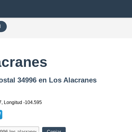
H
acranes
ostal 34996 en Los Alacranes
7, Longitud -104.595
Copiar