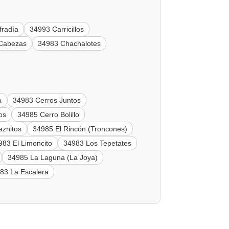
fradía
34993 Carricillos
 Cabezas
34983 Chachalotes
a
34983 Cerros Juntos
os
34985 Cerro Bolillo
znitos
34985 El Rincón (Troncones)
983 El Limoncito
34983 Los Tepetates
34985 La Laguna (La Joya)
83 La Escalera