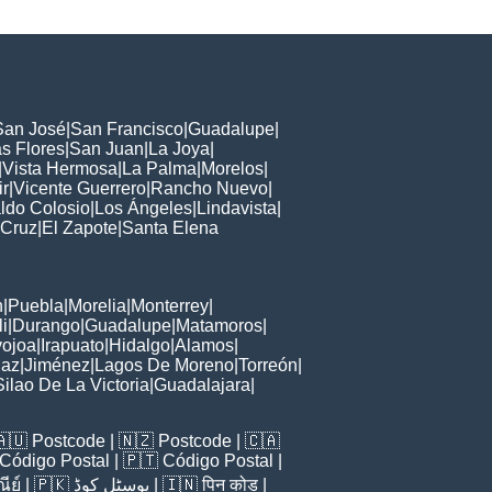
San José
|
San Francisco
|
Guadalupe
|
s Flores
|
San Juan
|
La Joya
|
|
Vista Hermosa
|
La Palma
|
Morelos
|
ir
|
Vicente Guerrero
|
Rancho Nuevo
|
ldo Colosio
|
Los Ángeles
|
Lindavista
|
 Cruz
|
El Zapote
|
Santa Elena
n
|
Puebla
|
Morelia
|
Monterrey
|
i
|
Durango
|
Guadalupe
|
Matamoros
|
ojoa
|
Irapuato
|
Hidalgo
|
Alamos
|
Paz
|
Jiménez
|
Lagos De Moreno
|
Torreón
|
Silao De La Victoria
|
Guadalajara
|
🇦🇺
Postcode
| 🇳🇿
Postcode
| 🇨🇦
Código Postal
| 🇵🇹
Código Postal
|
ีย์
| 🇵🇰
پوسٹل کوڈ
| 🇮🇳
पिन कोड
|