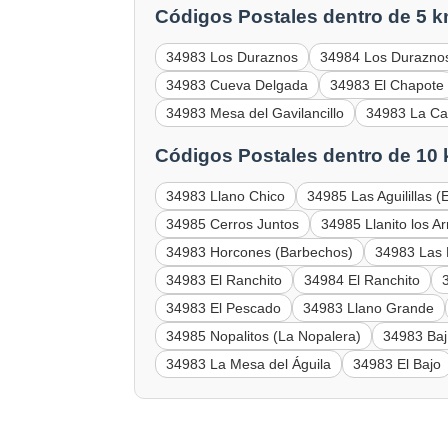
Códigos Postales dentro de 5 k
34983 Los Duraznos
34984 Los Durazno
34983 Cueva Delgada
34983 El Chapote
34983 Mesa del Gavilancillo
34983 La C
Códigos Postales dentro de 10
34983 Llano Chico
34985 Las Aguilillas (
34985 Cerros Juntos
34985 Llanito los Ar
34983 Horcones (Barbechos)
34983 Las
34983 El Ranchito
34984 El Ranchito
34983 El Pescado
34983 Llano Grande
34985 Nopalitos (La Nopalera)
34983 Baj
34983 La Mesa del Águila
34983 El Bajo