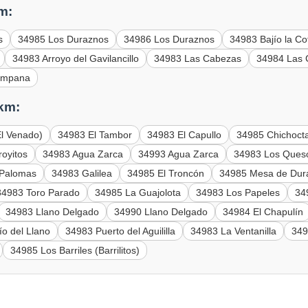
m:
s
34985 Los Duraznos
34986 Los Duraznos
34983 Bajío la Co
34983 Arroyo del Gavilancillo
34983 Las Cabezas
34984 Las
ampana
 km:
El Venado)
34983 El Tambor
34983 El Capullo
34985 Chichoct
royitos
34983 Agua Zarca
34993 Agua Zarca
34983 Los Ques
 Palomas
34983 Galilea
34985 El Troncón
34985 Mesa de Dura
34983 Toro Parado
34985 La Guajolota
34983 Los Papeles
34
34983 Llano Delgado
34990 Llano Delgado
34984 El Chapulín
ío del Llano
34983 Puerto del Aguililla
34983 La Ventanilla
349
34985 Los Barriles (Barrilitos)