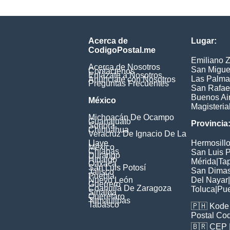
Acerca de
Lugar:
CodigoPostal.me
Emiliano 
Acerca de Nosotros
San Migue
Contáctenos
Enlázate a Nosotros
Las Palma
Anúnciate con Nosotros
Preguntas Frecuentes
San Rafae
Buenos Ai
México
Magisteria
Michoacán De Ocampo
Guanajuato
Provincia
Sonora
Chihuahua
Veracruz De Ignacio De La
Llave
Hermosill
México
Chiapas
San Luis P
Durango
Hidalgo
Mérida
|
Ta
Oaxaca
San Luis Potosí
San Dima
Jalisco
Puebla
Nuevo León
Del Nayar
|
Guerrero
Coahuila De Zaragoza
Toluca
|
Pu
Sinaloa
Querétaro
Tamaulipas
Tabasco
🇵🇭
Kode 
Postal Co
🇧🇷
CEP