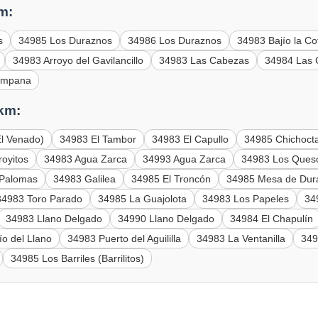
m:
s
34985 Los Duraznos
34986 Los Duraznos
34983 Bajío la Co
34983 Arroyo del Gavilancillo
34983 Las Cabezas
34984 Las
ampana
 km:
El Venado)
34983 El Tambor
34983 El Capullo
34985 Chichoct
royitos
34983 Agua Zarca
34993 Agua Zarca
34983 Los Ques
 Palomas
34983 Galilea
34985 El Troncón
34985 Mesa de Dura
34983 Toro Parado
34985 La Guajolota
34983 Los Papeles
34
34983 Llano Delgado
34990 Llano Delgado
34984 El Chapulín
ío del Llano
34983 Puerto del Aguililla
34983 La Ventanilla
349
34985 Los Barriles (Barrilitos)