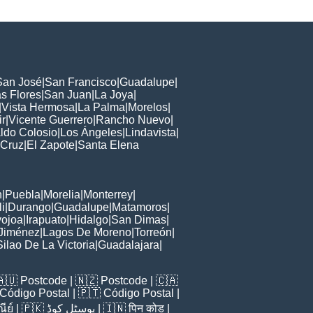
San José
|
San Francisco
|
Guadalupe
|
s Flores
|
San Juan
|
La Joya
|
|
Vista Hermosa
|
La Palma
|
Morelos
|
ir
|
Vicente Guerrero
|
Rancho Nuevo
|
ldo Colosio
|
Los Ángeles
|
Lindavista
|
 Cruz
|
El Zapote
|
Santa Elena
n
|
Puebla
|
Morelia
|
Monterrey
|
i
|
Durango
|
Guadalupe
|
Matamoros
|
ojoa
|
Irapuato
|
Hidalgo
|
San Dimas
|
Jiménez
|
Lagos De Moreno
|
Torreón
|
Silao De La Victoria
|
Guadalajara
|
🇦🇺
Postcode
| 🇳🇿
Postcode
| 🇨🇦
Código Postal
| 🇵🇹
Código Postal
|
ีย์
| 🇵🇰
پوسٹل کوڈ
| 🇮🇳
पिन कोड
|