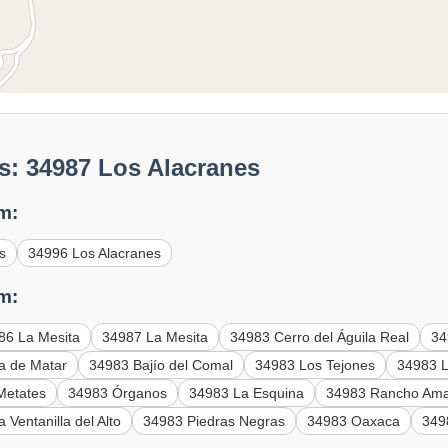
s: 34987 Los Alacranes
m:
s
34996 Los Alacranes
m:
86 La Mesita
34987 La Mesita
34983 Cerro del Águila Real
34
a de Matar
34983 Bajío del Comal
34983 Los Tejones
34983 L
Metates
34983 Órganos
34983 La Esquina
34983 Rancho Amar
 Ventanilla del Alto
34983 Piedras Negras
34983 Oaxaca
349