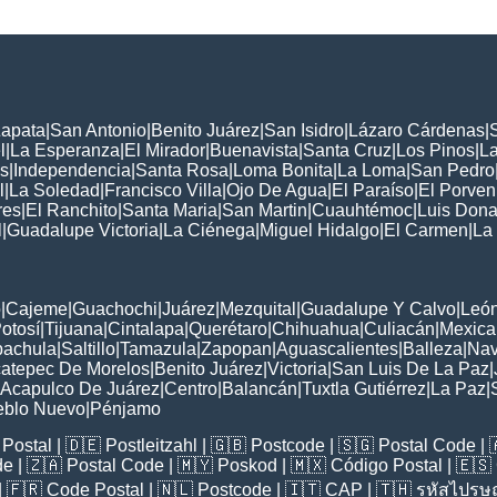
Zapata
|
San Antonio
|
Benito Juárez
|
San Isidro
|
Lázaro Cárdenas
|
l
|
La Esperanza
|
El Mirador
|
Buenavista
|
Santa Cruz
|
Los Pinos
|
La
s
|
Independencia
|
Santa Rosa
|
Loma Bonita
|
La Loma
|
San Pedro
l
|
La Soledad
|
Francisco Villa
|
Ojo De Agua
|
El Paraíso
|
El Porven
res
|
El Ranchito
|
Santa Maria
|
San Martin
|
Cuauhtémoc
|
Luis Dona
l
|
Guadalupe Victoria
|
La Ciénega
|
Miguel Hidalgo
|
El Carmen
|
La
:
o
|
Cajeme
|
Guachochi
|
Juárez
|
Mezquital
|
Guadalupe Y Calvo
|
Leó
otosí
|
Tijuana
|
Cintalapa
|
Querétaro
|
Chihuahua
|
Culiacán
|
Mexical
pachula
|
Saltillo
|
Tamazula
|
Zapopan
|
Aguascalientes
|
Balleza
|
Nav
atepec De Morelos
|
Benito Juárez
|
Victoria
|
San Luis De La Paz
|
Acapulco De Juárez
|
Centro
|
Balancán
|
Tuxtla Gutiérrez
|
La Paz
|
eblo Nuevo
|
Pénjamo
Postal
| 🇩🇪
Postleitzahl
| 🇬🇧
Postcode
| 🇸🇬
Postal Code
| 
de
| 🇿🇦
Postal Code
| 🇲🇾
Poskod
| 🇲🇽
Código Postal
| 🇪🇸
| 🇫🇷
Code Postal
| 🇳🇱
Postcode
| 🇮🇹
CAP
| 🇹🇭
รหัสไปรษณ