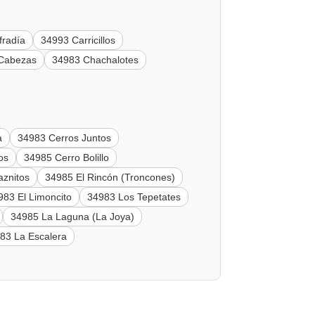
fradía
34993 Carricillos
 Cabezas
34983 Chachalotes
a
34983 Cerros Juntos
os
34985 Cerro Bolillo
znitos
34985 El Rincón (Troncones)
983 El Limoncito
34983 Los Tepetates
34985 La Laguna (La Joya)
83 La Escalera