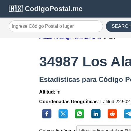
🇲🇽 CodigoPostal.me
SEARC
Ingrese Código Postal o lugar
México
Durango
Los Alacranes
34987
34987 Los Al
Estadísticas para Código P
Altitud:
m
Coordenadas Geográficas:
Latitud 22.902
Compartir página: