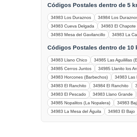
Códigos Postales dentro de 5 k
34983 Los Duraznos
34984 Los Durazno
34983 Cueva Delgada
34983 El Chapote
34983 Mesa del Gavilancillo
34983 La C
Códigos Postales dentro de 10
34983 Llano Chico
34985 Las Aguilillas (
34985 Cerros Juntos
34985 Llanito los Ar
34983 Horcones (Barbechos)
34983 Las
34983 El Ranchito
34984 El Ranchito
34983 El Pescado
34983 Llano Grande
34985 Nopalitos (La Nopalera)
34983 Baj
34983 La Mesa del Águila
34983 El Bajo