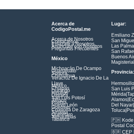
Acerca de
Lugar:
CodigoPostal.me
Emiliano 
Acerca de Nosotros
San Migue
Contáctenos
Enlázate a Nosotros
Las Palma
Anúnciate con Nosotros
Preguntas Frecuentes
San Rafae
Buenos Ai
México
Magisteria
Michoacán De Ocampo
Guanajuato
Provincia
Sonora
Chihuahua
Veracruz De Ignacio De La
Llave
Hermosill
México
Chiapas
San Luis P
Durango
Hidalgo
Mérida
|
Ta
Oaxaca
San Luis Potosí
Alamos
|
Ec
Jalisco
Puebla
Nuevo León
Del Nayar
|
Guerrero
Coahuila De Zaragoza
Toluca
|
Pu
Sinaloa
Querétaro
Tamaulipas
Tabasco
🇵🇭
Kode 
Postal Co
🇧🇷
CEP