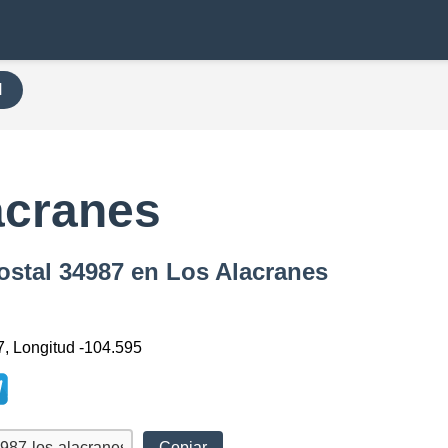
H
acranes
ostal 34987 en Los Alacranes
7, Longitud -104.595
Copiar