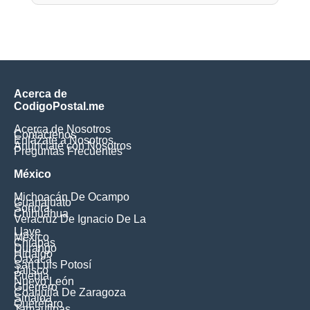
Acerca de
CodigoPostal.me
Acerca de Nosotros
Contáctenos
Enlázate a Nosotros
Anúnciate con Nosotros
Preguntas Frecuentes
México
Michoacán De Ocampo
Guanajuato
Sonora
Chihuahua
Veracruz De Ignacio De La
Llave
México
Chiapas
Durango
Hidalgo
Oaxaca
San Luis Potosí
Jalisco
Puebla
Nuevo León
Guerrero
Coahuila De Zaragoza
Sinaloa
Querétaro
Tamaulipas