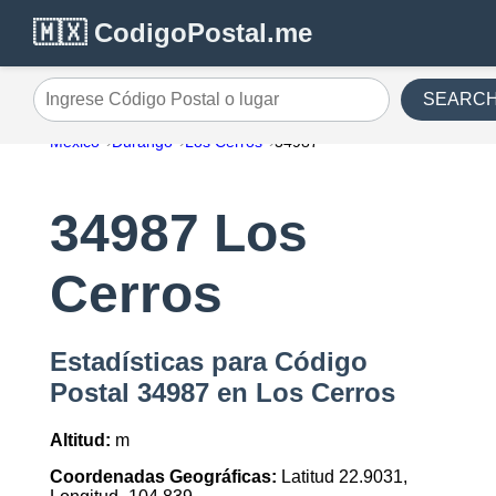
🇲🇽 CodigoPostal.me
SEARC
Ingrese Código Postal o lugar
México
Durango
Los Cerros
34987
34987 Los
Cerros
Estadísticas para Código
Postal 34987 en Los Cerros
Altitud:
m
Coordenadas Geográficas:
Latitud 22.9031,