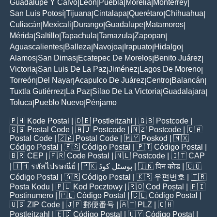
Guadalupe Y Calvo
León
Puebla
Morelia
Monterrey
|
|
|
|
|
San Luis Potosí
Tijuana
Cintalapa
Querétaro
Chihuahua
|
|
|
|
|
Culiacán
Mexicali
Durango
Guadalupe
Matamoros
|
|
|
|
|
Mérida
Saltillo
Tapachula
Tamazula
Zapopan
|
|
|
|
|
Aguascalientes
Balleza
Navojoa
Irapuato
Hidalgo
|
|
|
|
|
Alamos
San Dimas
Ecatepec De Morelos
Benito Juárez
|
|
|
|
Victoria
San Luis De La Paz
Jiménez
Lagos De Moreno
|
|
|
|
Torreón
Del Nayar
Acapulco De Juárez
Centro
Balancán
|
|
|
|
|
Tuxtla Gutiérrez
La Paz
Silao De La Victoria
Guadalajara
|
|
|
|
Toluca
Pueblo Nuevo
Pénjamo
|
|
🇵🇭
Kode Postal
| 🇩🇪
Postleitzahl
| 🇬🇧
Postcode
|
🇸🇬
Postal Code
| 🇦🇺
Postcode
| 🇳🇿
Postcode
| 🇨🇦
Postal Code
| 🇿🇦
Postal Code
| 🇲🇾
Poskod
| 🇲🇽
Código Postal
| 🇪🇸
Código Postal
| 🇵🇹
Código Postal
|
🇧🇷
CEP
| 🇫🇷
Code Postal
| 🇳🇱
Postcode
| 🇮🇹
CAP
| 🇹🇭
รหัสไปรษณีย์
| 🇵🇰
پوسٹل کوڈ
| 🇮🇳
पिन कोड
| 🇨🇴
Código Postal
| 🇦🇷
Código Postal
| 🇰🇷
우편번호
| 🇹🇷
Posta Kodu
| 🇵🇱
Kod Pocztowy
| 🇷🇴
Cod Poștal
| 🇫🇮
Postinumero
| 🇵🇪
Código Postal
| 🇨🇱
Código Postal
|
🇺🇸
ZIP Code
| 🇯🇵
郵便番号
| 🇦🇹
PLZ
| 🇨🇭
Postleitzahl
| 🇪🇨
Código Postal
| 🇺🇾
Código Postal
|