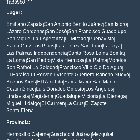
Tabasco
Lugar:
Emiliano Zapata
San Antonio
Benito Juárez
San Isidro
|
|
|
|
Lázaro Cárdenas
San José
San Francisco
Guadalupe
|
|
|
|
San Miguel
La Esperanza
El Mirador
Buenavista
|
|
|
|
Santa Cruz
Los Pinos
Las Flores
San Juan
La Joya
|
|
|
|
|
Las Palmas
Independencia
Santa Rosa
Loma Bonita
|
|
|
|
La Loma
San Pedro
Vista Hermosa
La Palma
Morelos
|
|
|
|
|
San Rafael
La Soledad
Francisco Villa
Ojo De Agua
|
|
|
|
El Paraíso
El Porvenir
Vicente Guerrero
Rancho Nuevo
|
|
|
|
Buenos Aires
El Ranchito
Santa Maria
San Martin
|
|
|
|
Cuauhtémoc
Luis Donaldo Colosio
Los Ángeles
|
|
|
Lindavista
Magisterial
Guadalupe Victoria
La Ciénega
|
|
|
|
Miguel Hidalgo
El Carmen
La Cruz
El Zapote
|
|
|
|
Santa Elena
Provincia:
Hermosillo
Cajeme
Guachochi
Juárez
Mezquital
|
|
|
|
|