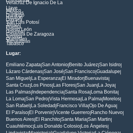
Chihuahua
Veracruz De Ignacio De La
Llave
México
Chiapas
Durango
Hidalgo
Oaxaca
San Luis Potosí
Jalisco
Puebla
Nuevo León
Guerrero
Coahuila De Zaragoza
Sinaloa
Querétaro
Tamaulipas
Tabasco
Lugar:
Emiliano Zapata
San Antonio
Benito Juárez
San Isidro
|
|
|
|
Lázaro Cárdenas
San José
San Francisco
Guadalupe
|
|
|
|
San Miguel
La Esperanza
El Mirador
Buenavista
|
|
|
|
Santa Cruz
Los Pinos
Las Flores
San Juan
La Joya
|
|
|
|
|
Las Palmas
Independencia
Santa Rosa
Loma Bonita
|
|
|
|
La Loma
San Pedro
Vista Hermosa
La Palma
Morelos
|
|
|
|
|
San Rafael
La Soledad
Francisco Villa
Ojo De Agua
|
|
|
|
El Paraíso
El Porvenir
Vicente Guerrero
Rancho Nuevo
|
|
|
|
Buenos Aires
El Ranchito
Santa Maria
San Martin
|
|
|
|
Cuauhtémoc
Luis Donaldo Colosio
Los Ángeles
|
|
|
Lindavista
Magisterial
Guadalupe Victoria
La Ciénega