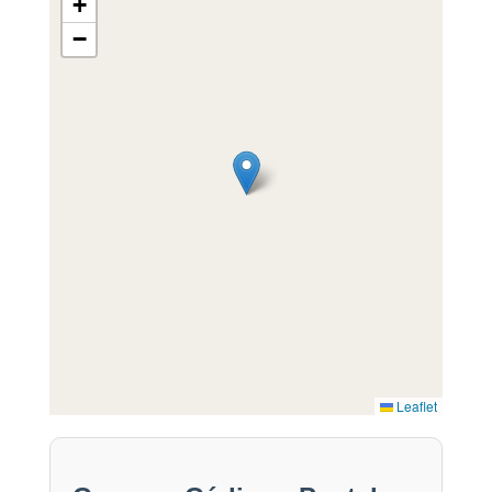
+
−
Leaflet