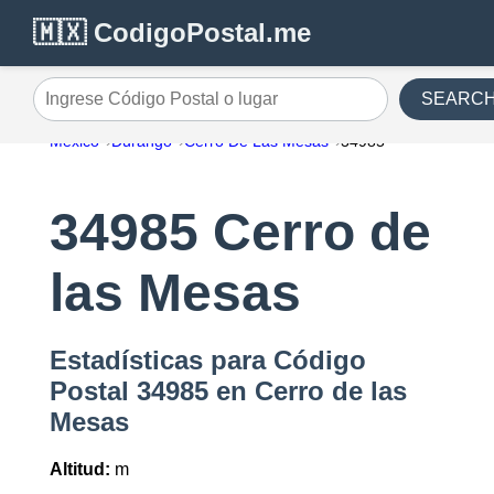
🇲🇽 CodigoPostal.me
SEARC
Ingrese Código Postal o lugar
México
Durango
Cerro De Las Mesas
34985
34985 Cerro de
las Mesas
Estadísticas para Código
Postal 34985 en Cerro de las
Mesas
Altitud:
m