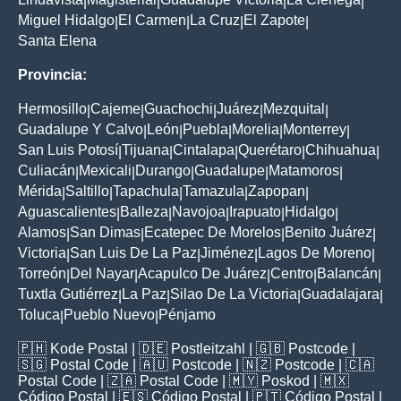
|
|
|
|
Miguel Hidalgo
El Carmen
La Cruz
El Zapote
|
|
|
|
Santa Elena
Provincia:
Hermosillo
Cajeme
Guachochi
Juárez
Mezquital
|
|
|
|
|
Guadalupe Y Calvo
León
Puebla
Morelia
Monterrey
|
|
|
|
|
San Luis Potosí
Tijuana
Cintalapa
Querétaro
Chihuahua
|
|
|
|
|
Culiacán
Mexicali
Durango
Guadalupe
Matamoros
|
|
|
|
|
Mérida
Saltillo
Tapachula
Tamazula
Zapopan
|
|
|
|
|
Aguascalientes
Balleza
Navojoa
Irapuato
Hidalgo
|
|
|
|
|
Alamos
San Dimas
Ecatepec De Morelos
Benito Juárez
|
|
|
|
Victoria
San Luis De La Paz
Jiménez
Lagos De Moreno
|
|
|
|
Torreón
Del Nayar
Acapulco De Juárez
Centro
Balancán
|
|
|
|
|
Tuxtla Gutiérrez
La Paz
Silao De La Victoria
Guadalajara
|
|
|
|
Toluca
Pueblo Nuevo
Pénjamo
|
|
🇵🇭
Kode Postal
| 🇩🇪
Postleitzahl
| 🇬🇧
Postcode
|
🇸🇬
Postal Code
| 🇦🇺
Postcode
| 🇳🇿
Postcode
| 🇨🇦
Postal Code
| 🇿🇦
Postal Code
| 🇲🇾
Poskod
| 🇲🇽
Código Postal
| 🇪🇸
Código Postal
| 🇵🇹
Código Postal
|