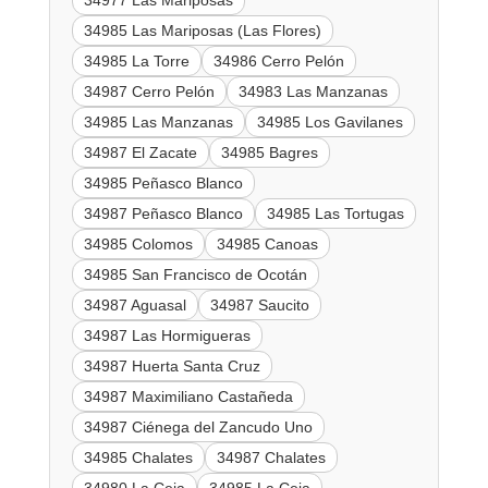
34985 Las Mariposas (Las Flores)
34985 La Torre
34986 Cerro Pelón
34987 Cerro Pelón
34983 Las Manzanas
34985 Las Manzanas
34985 Los Gavilanes
34987 El Zacate
34985 Bagres
34985 Peñasco Blanco
34987 Peñasco Blanco
34985 Las Tortugas
34985 Colomos
34985 Canoas
34985 San Francisco de Ocotán
34987 Aguasal
34987 Saucito
34987 Las Hormigueras
34987 Huerta Santa Cruz
34987 Maximiliano Castañeda
34987 Ciénega del Zancudo Uno
34985 Chalates
34987 Chalates
34980 La Ceja
34985 La Ceja