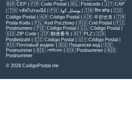
🇧🇷
CEP
| 🇫🇷
Code Postal
| 🇳🇱
Postcode
| 🇮🇹
CAP
| 🇹🇭
รหัสไปรษณีย์
| 🇵🇰
پوسٹل کوڈ
| 🇮🇳
पिन कोड
| 🇨🇴
Código Postal
| 🇦🇷
Código Postal
| 🇰🇷
우편번호
| 🇹🇷
Posta Kodu
| 🇵🇱
Kod Pocztowy
| 🇷🇴
Cod Poștal
| 🇫🇮
Postinumero
| 🇵🇪
Código Postal
| 🇨🇱
Código Postal
|
🇺🇸
ZIP Code
| 🇯🇵
郵便番号
| 🇦🇹
PLZ
| 🇨🇭
Postleitzahl
| 🇪🇨
Código Postal
| 🇺🇾
Código Postal
|
🇷🇺
Почтовый индекс
| 🇧🇬
Пощенски код
| 🇸🇪
Postnummer
| 🇧🇩
পোস্টকোড
| 🇩🇰
Postnummer
| 🇳🇴
Postnummer
© 2026 CodigoPostal.me