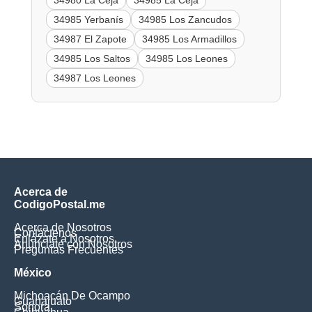
34985 Yerbanís
34985 Los Zancudos
34987 El Zapote
34985 Los Armadillos
34985 Los Saltos
34985 Los Leones
34987 Los Leones
Acerca de
CodigoPostal.me
Acerca de Nosotros
Contáctenos
Enlázate a Nosotros
Anúnciate con Nosotros
Preguntas Frecuentes
México
Michoacán De Ocampo
Guanajuato
Sonora