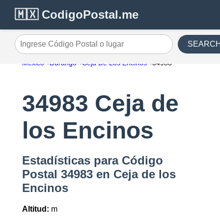
🇲🇽 CodigoPostal.me
SEARC
Ingrese Código Postal o lugar
México
Durango
Ceja De Los Encinos
34983
34983 Ceja de
los Encinos
Estadísticas para Código
Postal 34983 en Ceja de los
Encinos
Altitud:
m