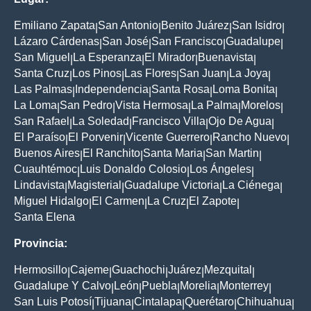
Emiliano Zapata
San Antonio
Benito Juárez
San Isidro
|
|
|
|
Lázaro Cárdenas
San José
San Francisco
Guadalupe
|
|
|
|
San Miguel
La Esperanza
El Mirador
Buenavista
|
|
|
|
Santa Cruz
Los Pinos
Las Flores
San Juan
La Joya
|
|
|
|
|
Las Palmas
Independencia
Santa Rosa
Loma Bonita
|
|
|
|
La Loma
San Pedro
Vista Hermosa
La Palma
Morelos
|
|
|
|
|
San Rafael
La Soledad
Francisco Villa
Ojo De Agua
|
|
|
|
El Paraíso
El Porvenir
Vicente Guerrero
Rancho Nuevo
|
|
|
|
Buenos Aires
El Ranchito
Santa Maria
San Martin
|
|
|
|
Cuauhtémoc
Luis Donaldo Colosio
Los Ángeles
|
|
|
Lindavista
Magisterial
Guadalupe Victoria
La Ciénega
|
|
|
|
Miguel Hidalgo
El Carmen
La Cruz
El Zapote
|
|
|
|
Santa Elena
Provincia:
Hermosillo
Cajeme
Guachochi
Juárez
Mezquital
|
|
|
|
|
Guadalupe Y Calvo
León
Puebla
Morelia
Monterrey
|
|
|
|
|
San Luis Potosí
Tijuana
Cintalapa
Querétaro
Chihuahua
|
|
|
|
|