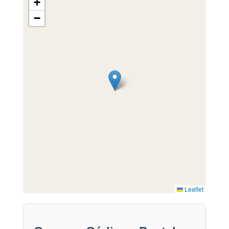
+
−
Leaflet