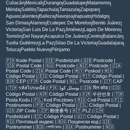
Culiacán
Mexicali
Durango
Guadalupe
Matamoros
|
|
|
|
|
Mérida
Saltillo
Tapachula
Tamazula
Zapopan
|
|
|
|
|
Aguascalientes
Balleza
Navojoa
Irapuato
Hidalgo
|
|
|
|
|
San Dimas
Alamos
Ecatepec De Morelos
Benito Juárez
|
|
|
|
Victoria
San Luis De La Paz
Jiménez
Lagos De Moreno
|
|
|
|
Torreón
Del Nayar
Acapulco De Juárez
Centro
Balancán
|
|
|
|
|
Tuxtla Gutiérrez
La Paz
Silao De La Victoria
Guadalajara
|
|
|
|
Toluca
Pueblo Nuevo
Pénjamo
|
|
🇵🇭
Kode Postal
| 🇩🇪
Postleitzahl
| 🇬🇧
Postcode
|
🇸🇬
Postal Code
| 🇦🇺
Postcode
| 🇳🇿
Postcode
| 🇨🇦
Postal Code
| 🇿🇦
Postal Code
| 🇲🇾
Poskod
| 🇲🇽
Código Postal
| 🇪🇸
Código Postal
| 🇵🇹
Código Postal
|
🇧🇷
CEP
| 🇫🇷
Code Postal
| 🇳🇱
Postcode
| 🇮🇹
CAP
| 🇹🇭
รหัสไปรษณีย์
| 🇵🇰
پوسٹل کوڈ
| 🇮🇳
पिन कोड
| 🇨🇴
Código Postal
| 🇦🇷
Código Postal
| 🇰🇷
우편번호
| 🇹🇷
Posta Kodu
| 🇵🇱
Kod Pocztowy
| 🇷🇴
Cod Poștal
| 🇫🇮
Postinumero
| 🇵🇪
Código Postal
| 🇨🇱
Código Postal
|
🇺🇸
ZIP Code
| 🇯🇵
郵便番号
| 🇦🇹
PLZ
| 🇨🇭
Postleitzahl
| 🇪🇨
Código Postal
| 🇺🇾
Código Postal
|
🇷🇺
Почтовый индекс
| 🇧🇬
Пощенски код
| 🇸🇪
Postnummer
| 🇧🇩
পোস্টকোড
| 🇩🇰
Postnummer
| 🇳🇴