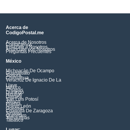
Acerca de
CodigoPostal.me
Acerca de Nosotros
Contáctenos
Enlázate a Nosotros
Anúnciate con Nosotros
Preguntas Frecuentes
México
Michoacán De Ocampo
Guanajuato
Sonora
Chihuahua
Veracruz De Ignacio De La
Llave
México
Chiapas
Durango
Hidalgo
Oaxaca
San Luis Potosí
Jalisco
Puebla
Nuevo León
Guerrero
Coahuila De Zaragoza
Sinaloa
Querétaro
Tamaulipas
Tabasco
Lugar: