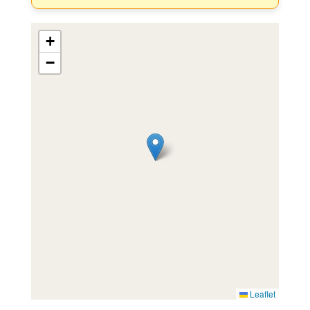
+
−
Leaflet