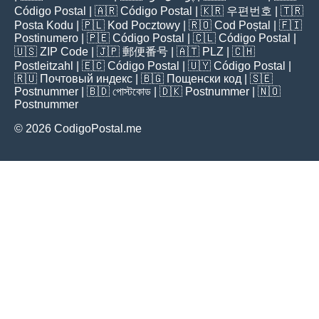
Código Postal
| 🇦🇷
Código Postal
| 🇰🇷
우편번호
| 🇹🇷
Posta Kodu
| 🇵🇱
Kod Pocztowy
| 🇷🇴
Cod Poștal
| 🇫🇮
Postinumero
| 🇵🇪
Código Postal
| 🇨🇱
Código Postal
|
🇺🇸
ZIP Code
| 🇯🇵
郵便番号
| 🇦🇹
PLZ
| 🇨🇭
Postleitzahl
| 🇪🇨
Código Postal
| 🇺🇾
Código Postal
|
🇷🇺
Почтовый индекс
| 🇧🇬
Пощенски код
| 🇸🇪
Postnummer
| 🇧🇩
পোস্টকোড
| 🇩🇰
Postnummer
| 🇳🇴
Postnummer
© 2026 CodigoPostal.me