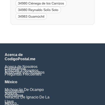
34980 Ciénega de los Carrizos
34980 Reynaldo Solís Soto
34983 Guamúchil
Acerca de
CodigoPostal.me
Acerca de Nosotros
Contáctenos
Enlázate a Nosotros
Anúnciate con Nosotros
Preguntas Frecuentes
México
Michoacán De Ocampo
Guanajuato
Sonora
Chihuahua
Veracruz De Ignacio De La
Llave
México