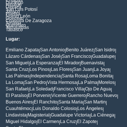
Chiapas
Durango
Hidalgo
Oaxaca
San Luis Potosí
Jalisco
Puebla
Nuevo León
Guerrero
Coahuila De Zaragoza
Sinaloa
Querétaro
Tamaulipas
Tabasco
Lugar:
Emiliano Zapata
San Antonio
Benito Juárez
San Isidro
|
|
|
|
Lázaro Cárdenas
San José
San Francisco
Guadalupe
|
|
|
|
San Miguel
La Esperanza
El Mirador
Buenavista
|
|
|
|
Santa Cruz
Los Pinos
Las Flores
San Juan
La Joya
|
|
|
|
|
Las Palmas
Independencia
Santa Rosa
Loma Bonita
|
|
|
|
La Loma
San Pedro
Vista Hermosa
La Palma
Morelos
|
|
|
|
|
San Rafael
La Soledad
Francisco Villa
Ojo De Agua
|
|
|
|
El Paraíso
El Porvenir
Vicente Guerrero
Rancho Nuevo
|
|
|
|
Buenos Aires
El Ranchito
Santa Maria
San Martin
|
|
|
|
Cuauhtémoc
Luis Donaldo Colosio
Los Ángeles
|
|
|
Lindavista
Magisterial
Guadalupe Victoria
La Ciénega
|
|
|
|
Miguel Hidalgo
El Carmen
La Cruz
El Zapote
|
|
|
|