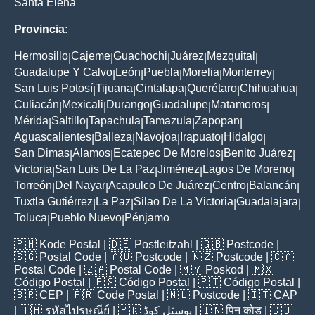
Santa Elena
Provincia:
Hermosillo
Cajeme
Guachochi
Juárez
Mezquital
|
|
|
|
|
Guadalupe Y Calvo
León
Puebla
Morelia
Monterrey
|
|
|
|
|
San Luis Potosí
Tijuana
Cintalapa
Querétaro
Chihuahua
|
|
|
|
|
Culiacán
Mexicali
Durango
Guadalupe
Matamoros
|
|
|
|
|
Mérida
Saltillo
Tapachula
Tamazula
Zapopan
|
|
|
|
|
Aguascalientes
Balleza
Navojoa
Irapuato
Hidalgo
|
|
|
|
|
San Dimas
Alamos
Ecatepec De Morelos
Benito Juárez
|
|
|
|
Victoria
San Luis De La Paz
Jiménez
Lagos De Moreno
|
|
|
|
Torreón
Del Nayar
Acapulco De Juárez
Centro
Balancán
|
|
|
|
|
Tuxtla Gutiérrez
La Paz
Silao De La Victoria
Guadalajara
|
|
|
|
Toluca
Pueblo Nuevo
Pénjamo
|
|
🇵🇭
Kode Postal
| 🇩🇪
Postleitzahl
| 🇬🇧
Postcode
|
🇸🇬
Postal Code
| 🇦🇺
Postcode
| 🇳🇿
Postcode
| 🇨🇦
Postal Code
| 🇿🇦
Postal Code
| 🇲🇾
Poskod
| 🇲🇽
Código Postal
| 🇪🇸
Código Postal
| 🇵🇹
Código Postal
|
🇧🇷
CEP
| 🇫🇷
Code Postal
| 🇳🇱
Postcode
| 🇮🇹
CAP
| 🇹🇭
รหัสไปรษณีย์
| 🇵🇰
پوسٹل کوڈ
| 🇮🇳
पिन कोड
| 🇨🇴