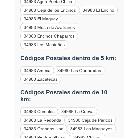
34983 Agua Prieta Chico
34983 Ceja de los Encinos
34983 El Encino
34983 El Maguey
34983 Mesa de Azafranes
34980 Encinos Chaparros
34983 Los Mesteños
Códigos Postales dentro de 5 km:
34983 Ameca
34980 Las Quebradas
34980 Zacatecas
Códigos Postales dentro de 10
km:
34983 Comales
34985 La Cueva
34983 La Redonda
34980 Ceja de Pericos
34983 Órganos Uno
34983 Los Magueyes
34980 Piedras Planas
34983 Chilapa