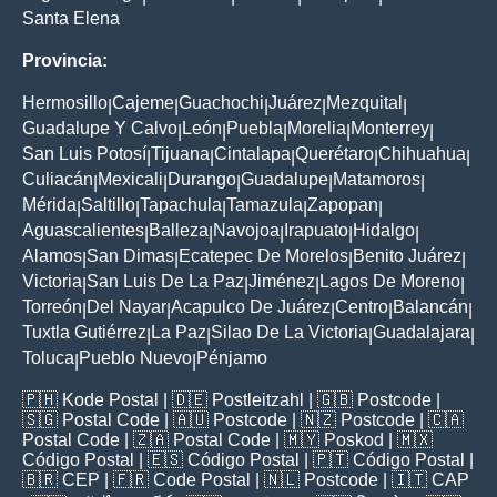
Santa Elena
Provincia:
Hermosillo
Cajeme
Guachochi
Juárez
Mezquital
|
|
|
|
|
Guadalupe Y Calvo
León
Puebla
Morelia
Monterrey
|
|
|
|
|
San Luis Potosí
Tijuana
Cintalapa
Querétaro
Chihuahua
|
|
|
|
|
Culiacán
Mexicali
Durango
Guadalupe
Matamoros
|
|
|
|
|
Mérida
Saltillo
Tapachula
Tamazula
Zapopan
|
|
|
|
|
Aguascalientes
Balleza
Navojoa
Irapuato
Hidalgo
|
|
|
|
|
Alamos
San Dimas
Ecatepec De Morelos
Benito Juárez
|
|
|
|
Victoria
San Luis De La Paz
Jiménez
Lagos De Moreno
|
|
|
|
Torreón
Del Nayar
Acapulco De Juárez
Centro
Balancán
|
|
|
|
|
Tuxtla Gutiérrez
La Paz
Silao De La Victoria
Guadalajara
|
|
|
|
Toluca
Pueblo Nuevo
Pénjamo
|
|
🇵🇭
Kode Postal
| 🇩🇪
Postleitzahl
| 🇬🇧
Postcode
|
🇸🇬
Postal Code
| 🇦🇺
Postcode
| 🇳🇿
Postcode
| 🇨🇦
Postal Code
| 🇿🇦
Postal Code
| 🇲🇾
Poskod
| 🇲🇽
Código Postal
| 🇪🇸
Código Postal
| 🇵🇹
Código Postal
|
🇧🇷
CEP
| 🇫🇷
Code Postal
| 🇳🇱
Postcode
| 🇮🇹
CAP