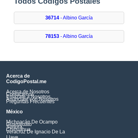
Todos Códigos Postales
36714
- Albino García
78153
- Albino García
Acerca de
CodigoPostal.me
Acerca de Nosotros
Contáctenos
Enlázate a Nosotros
Anúnciate con Nosotros
Preguntas Frecuentes
México
Michoacán De Ocampo
Guanajuato
Sonora
Chihuahua
Veracruz De Ignacio De La
Llave