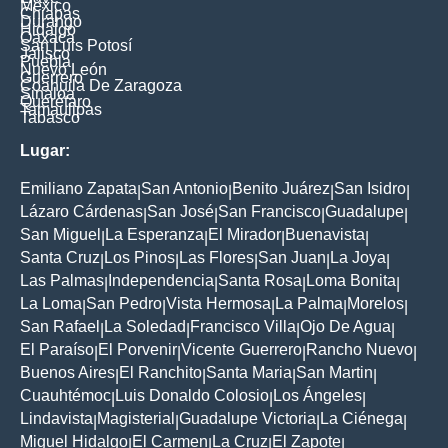
México
Chiapas
Durango
Hidalgo
Oaxaca
San Luis Potosí
Jalisco
Puebla
Nuevo León
Guerrero
Coahuila De Zaragoza
Sinaloa
Querétaro
Tamaulipas
Tabasco
Lugar:
Emiliano Zapata
San Antonio
Benito Juárez
San Isidro
|
|
|
|
Lázaro Cárdenas
San José
San Francisco
Guadalupe
|
|
|
|
San Miguel
La Esperanza
El Mirador
Buenavista
|
|
|
|
Santa Cruz
Los Pinos
Las Flores
San Juan
La Joya
|
|
|
|
|
Las Palmas
Independencia
Santa Rosa
Loma Bonita
|
|
|
|
La Loma
San Pedro
Vista Hermosa
La Palma
Morelos
|
|
|
|
|
San Rafael
La Soledad
Francisco Villa
Ojo De Agua
|
|
|
|
El Paraíso
El Porvenir
Vicente Guerrero
Rancho Nuevo
|
|
|
|
Buenos Aires
El Ranchito
Santa Maria
San Martin
|
|
|
|
Cuauhtémoc
Luis Donaldo Colosio
Los Ángeles
|
|
|
Lindavista
Magisterial
Guadalupe Victoria
La Ciénega
|
|
|
|
Miguel Hidalgo
El Carmen
La Cruz
El Zapote
|
|
|
|