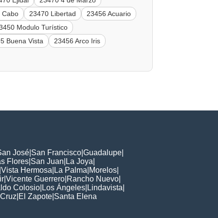
470 Ejidal
23470 4 de Marzo
l Cabo
23470 Libertad
23456 Acuario
3450 Modulo Turístico
5 Buena Vista
23456 Arco Iris
San José
|
San Francisco
|
Guadalupe
|
s Flores
|
San Juan
|
La Joya
|
|
Vista Hermosa
|
La Palma
|
Morelos
|
ir
|
Vicente Guerrero
|
Rancho Nuevo
|
ldo Colosio
|
Los Ángeles
|
Lindavista
|
 Cruz
|
El Zapote
|
Santa Elena