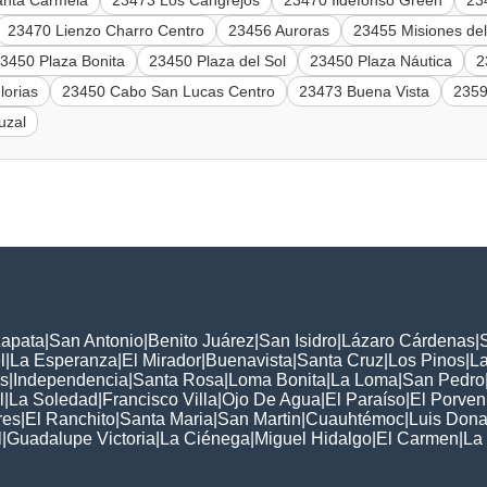
anta Carmela
23473 Los Cangrejos
23470 Ildefonso Green
23
23470 Lienzo Charro Centro
23456 Auroras
23455 Misiones de
3450 Plaza Bonita
23450 Plaza del Sol
23450 Plaza Náutica
2
lorias
23450 Cabo San Lucas Centro
23473 Buena Vista
2359
uzal
Zapata
|
San Antonio
|
Benito Juárez
|
San Isidro
|
Lázaro Cárdenas
|
l
|
La Esperanza
|
El Mirador
|
Buenavista
|
Santa Cruz
|
Los Pinos
|
La
s
|
Independencia
|
Santa Rosa
|
Loma Bonita
|
La Loma
|
San Pedro
l
|
La Soledad
|
Francisco Villa
|
Ojo De Agua
|
El Paraíso
|
El Porven
res
|
El Ranchito
|
Santa Maria
|
San Martin
|
Cuauhtémoc
|
Luis Dona
l
|
Guadalupe Victoria
|
La Ciénega
|
Miguel Hidalgo
|
El Carmen
|
La
: