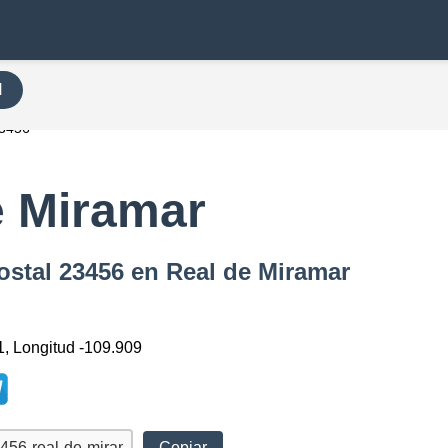
H
3456
e Miramar
ostal 23456 en Real de Miramar
1, Longitud -109.909
Copiar