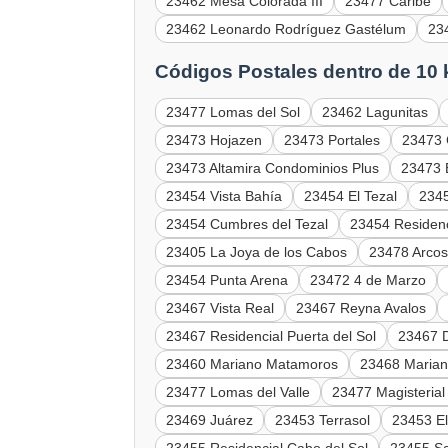
23462 Mesa Colorada III
23477 Caribe
23462 Leonardo Rodríguez Gastélum
23
Códigos Postales dentro de 10
23477 Lomas del Sol
23462 Lagunitas
23473 Hojazen
23473 Portales
23473 
23473 Altamira Condominios Plus
23473 B
23454 Vista Bahía
23454 El Tezal
2345
23454 Cumbres del Tezal
23454 Residenc
23405 La Joya de los Cabos
23478 Arcos 
23454 Punta Arena
23472 4 de Marzo
23467 Vista Real
23467 Reyna Avalos
23467 Residencial Puerta del Sol
23467 D
23460 Mariano Matamoros
23468 Maria
23477 Lomas del Valle
23477 Magisterial
23469 Juárez
23453 Terrasol
23453 E