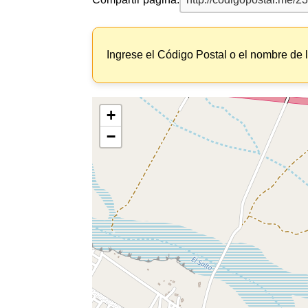
Ingrese el Código Postal o el nombre de 
+
−