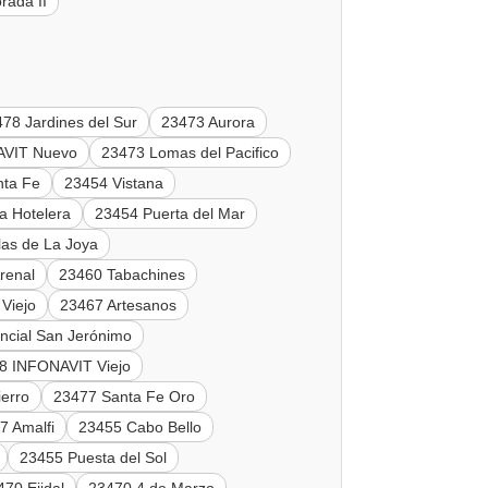
rada II
78 Jardines del Sur
23473 Aurora
AVIT Nuevo
23473 Lomas del Pacifico
nta Fe
23454 Vistana
a Hotelera
23454 Puerta del Mar
las de La Joya
renal
23460 Tabachines
Viejo
23467 Artesanos
ncial San Jerónimo
8 INFONAVIT Viejo
erro
23477 Santa Fe Oro
7 Amalfi
23455 Cabo Bello
23455 Puesta del Sol