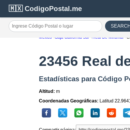
🇲🇽 CodigoPostal.me
SEARC
Ingrese Código Postal o lugar
México
Baja California Sur
Real De Miramar
2
23456 Real d
Estadísticas para Código P
Altitud:
m
Coordenadas Geográficas:
Latitud 22.964
Compartir página: