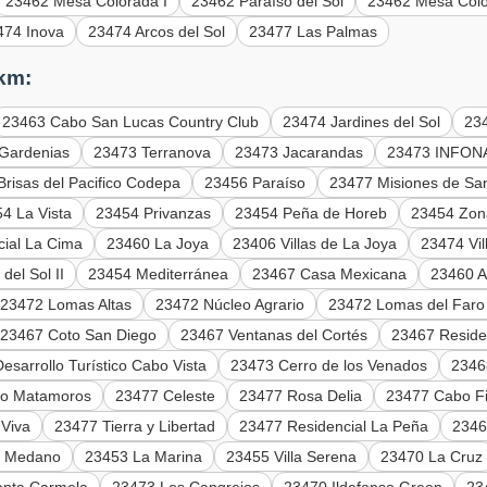
23462 Mesa Colorada I
23462 Paraíso del Sol
23462 Mesa Colo
474 Inova
23474 Arcos del Sol
23477 Las Palmas
 km:
23463 Cabo San Lucas Country Club
23474 Jardines del Sol
234
Gardenias
23473 Terranova
23473 Jacarandas
23473 INFON
risas del Pacifico Codepa
23456 Paraíso
23477 Misiones de Sa
4 La Vista
23454 Privanzas
23454 Peña de Horeb
23454 Zon
ial La Cima
23460 La Joya
23406 Villas de La Joya
23474 Vil
del Sol II
23454 Mediterránea
23467 Casa Mexicana
23460 A
23472 Lomas Altas
23472 Núcleo Agrario
23472 Lomas del Faro 
23467 Coto San Diego
23467 Ventanas del Cortés
23467 Reside
esarrollo Turístico Cabo Vista
23473 Cerro de los Venados
2346
no Matamoros
23477 Celeste
23477 Rosa Delia
23477 Cabo Fi
 Viva
23477 Tierra y Libertad
23477 Residencial La Peña
2346
l Medano
23453 La Marina
23455 Villa Serena
23470 La Cruz