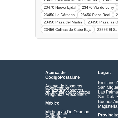
23455 Residencial Cabo del Sol
23455 S
23470 Nueva Ejidal
23470 Vía de Lerry
23450 La Dársena
23450 Plaza Real
2
23450 Plaza del Marlin
23450 Plaza las G
23456 Colinas de Cabo Baja
23593 El Sa
Acerca de
Lugar:
CodigoPostal.me
Emiliano 
Acerca de Nosotros
San Migue
Contáctenos
Enlázate a Nosotros
Las Palma
Anúnciate con Nosotros
Preguntas Frecuentes
San Rafae
Buenos Ai
México
Magisteria
Michoacán De Ocampo
Guanajuato
Provincia
Sonora